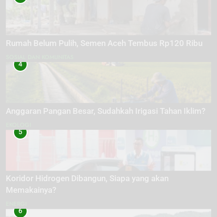
Rumah Belum Pulih, Semen Aceh Tembus Rp120 Ribu
SOSIAL DAN KOMUNITAS
4
Anggaran Pangan Besar, Sudahkah Irigasi Tahan Iklim?
EKOLOGI
5
Koridor Hidrogen Dibangun, Siapa yang akan
Memakainya?
ENERGI
6