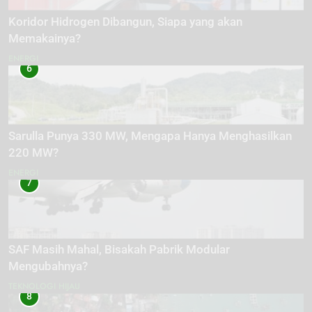
Koridor Hidrogen Dibangun, Siapa yang akan
Memakainya?
ENERGI
6
Sarulla Punya 330 MW, Mengapa Hanya Menghasilkan
220 MW?
ENERGI
7
SAF Masih Mahal, Bisakah Pabrik Modular
Mengubahnya?
TEKNOLOGI HIJAU
8