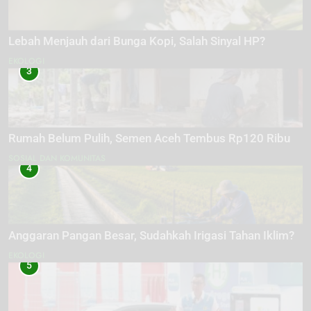
Lebah Menjauh dari Bunga Kopi, Salah Sinyal HP?
EKOLOGI
3
Rumah Belum Pulih, Semen Aceh Tembus Rp120 Ribu
SOSIAL DAN KOMUNITAS
4
Anggaran Pangan Besar, Sudahkah Irigasi Tahan Iklim?
EKOLOGI
5