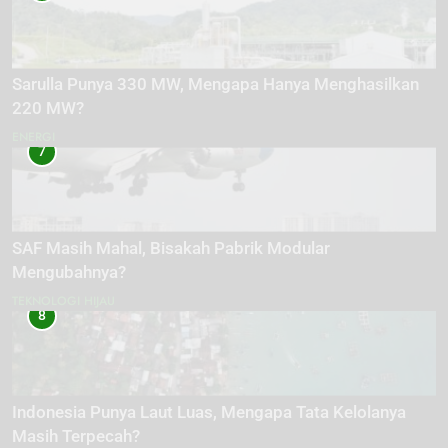
Sarulla Punya 330 MW, Mengapa Hanya Menghasilkan
220 MW?
ENERGI
7
SAF Masih Mahal, Bisakah Pabrik Modular
Mengubahnya?
TEKNOLOGI HIJAU
8
Indonesia Punya Laut Luas, Mengapa Tata Kelolanya
Masih Terpecah?