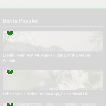
Berita Populer
1
El Niño Membuat Air, Pangan, dan Listrik Berebut
Waduk
ENERGI
2
Lebah Menjauh dari Bunga Kopi, Salah Sinyal HP?
EKOLOGI
3