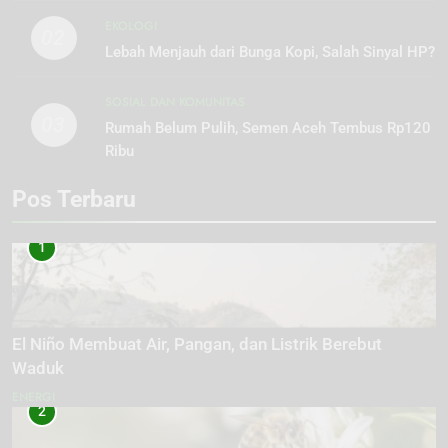
EKOLOGI
02
Lebah Menjauh dari Bunga Kopi, Salah Sinyal HP?
SOSIAL DAN KOMUNITAS
03
Rumah Belum Pulih, Semen Aceh Tembus Rp120
Ribu
Pos Terbaru
1
El Niño Membuat Air, Pangan, dan Listrik Berebut
Waduk
ENERGI
2