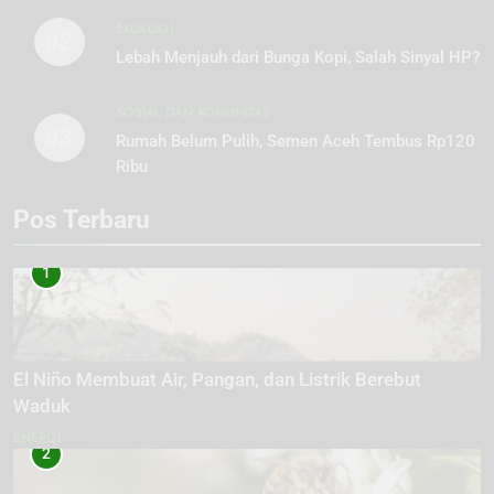
EKOLOGI
02
Lebah Menjauh dari Bunga Kopi, Salah Sinyal HP?
SOSIAL DAN KOMUNITAS
03
Rumah Belum Pulih, Semen Aceh Tembus Rp120
Ribu
Pos Terbaru
1
El Niño Membuat Air, Pangan, dan Listrik Berebut
Waduk
ENERGI
2