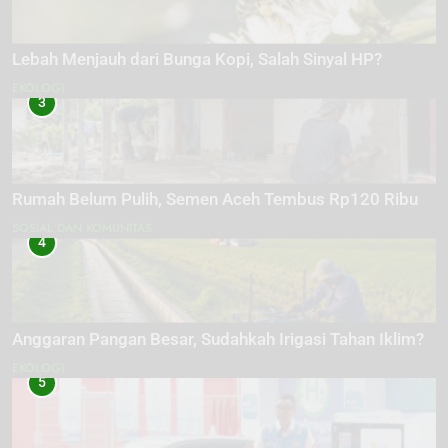
Lebah Menjauh dari Bunga Kopi, Salah Sinyal HP?
EKOLOGI
3
Rumah Belum Pulih, Semen Aceh Tembus Rp120 Ribu
SOSIAL DAN KOMUNITAS
4
Anggaran Pangan Besar, Sudahkah Irigasi Tahan Iklim?
EKOLOGI
5