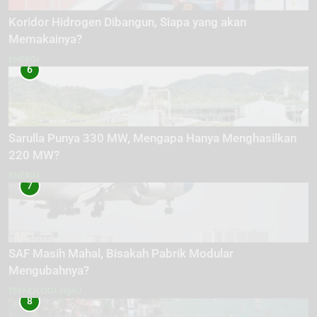
Koridor Hidrogen Dibangun, Siapa yang akan
Memakainya?
ENERGI
6
Sarulla Punya 330 MW, Mengapa Hanya Menghasilkan
220 MW?
ENERGI
7
SAF Masih Mahal, Bisakah Pabrik Modular
Mengubahnya?
TEKNOLOGI HIJAU
8