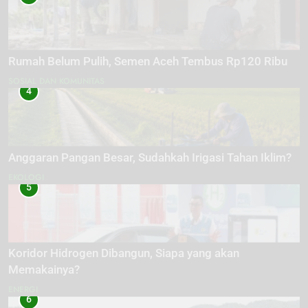
Rumah Belum Pulih, Semen Aceh Tembus Rp120 Ribu
SOSIAL DAN KOMUNITAS
4
Anggaran Pangan Besar, Sudahkah Irigasi Tahan Iklim?
EKOLOGI
5
Koridor Hidrogen Dibangun, Siapa yang akan
Memakainya?
ENERGI
6