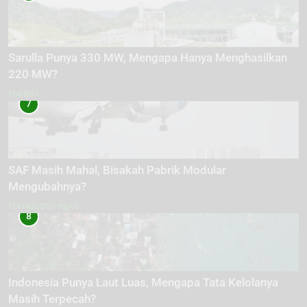
Sarulla Punya 330 MW, Mengapa Hanya Menghasilkan
220 MW?
ENERGI
7
SAF Masih Mahal, Bisakah Pabrik Modular
Mengubahnya?
TEKNOLOGI HIJAU
8
Indonesia Punya Laut Luas, Mengapa Tata Kelolanya
Masih Terpecah?