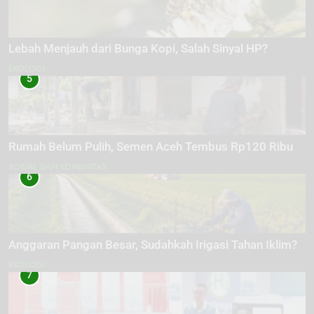
Lebah Menjauh dari Bunga Kopi, Salah Sinyal HP?
EKOLOGI
5
Rumah Belum Pulih, Semen Aceh Tembus Rp120 Ribu
SOSIAL DAN KOMUNITAS
6
Anggaran Pangan Besar, Sudahkah Irigasi Tahan Iklim?
EKOLOGI
7