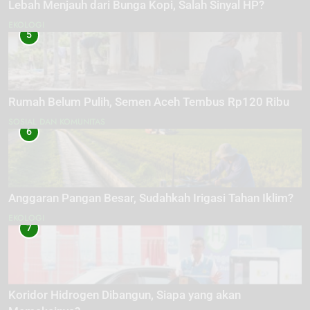
Lebah Menjauh dari Bunga Kopi, Salah Sinyal HP?
EKOLOGI
5
Rumah Belum Pulih, Semen Aceh Tembus Rp120 Ribu
SOSIAL DAN KOMUNITAS
6
Anggaran Pangan Besar, Sudahkah Irigasi Tahan Iklim?
EKOLOGI
7
Koridor Hidrogen Dibangun, Siapa yang akan