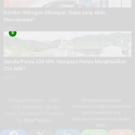
Koridor Hidrogen Dibangun, Siapa yang akan
Memakainya?
ENERGI
8
Sarulla Punya 330 MW, Mengapa Hanya Menghasilkan
220 MW?
ENERGI
©SustainReview - Data
Tentang Kami
Kontak
untuk Kebijakan, Narasi
Pedoman Perilaku Perusahaan
Disclaimer
Kode Etik
untuk Perubahan | Powered
Pedoman Pemberitaan Media
By
.
BlazeThemes
Siber
Kebijakan Privasi