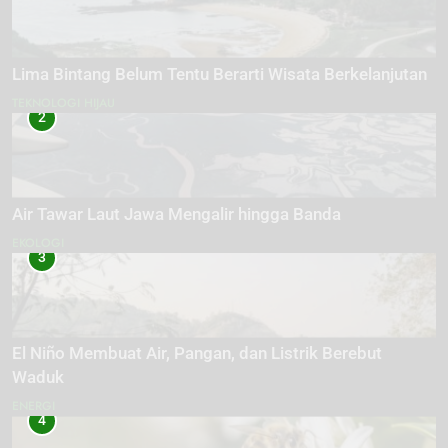
Lima Bintang Belum Tentu Berarti Wisata Berkelanjutan
TEKNOLOGI HIJAU
2
Air Tawar Laut Jawa Mengalir hingga Banda
EKOLOGI
3
El Niño Membuat Air, Pangan, dan Listrik Berebut
Waduk
ENERGI
4