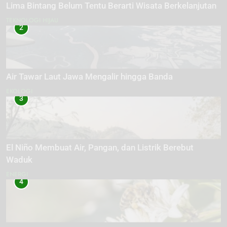
Lima Bintang Belum Tentu Berarti Wisata Berkelanjutan
TEKNOLOGI HIJAU
2
Air Tawar Laut Jawa Mengalir hingga Banda
EKOLOGI
3
El Niño Membuat Air, Pangan, dan Listrik Berebut
Waduk
ENERGI
4