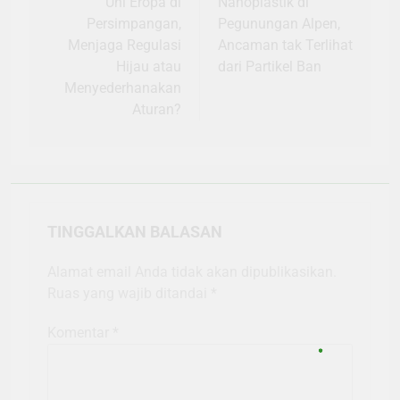
pos
Uni Eropa di
Nanoplastik di
Persimpangan,
Pegunungan Alpen,
Menjaga Regulasi
Ancaman tak Terlihat
Hijau atau
dari Partikel Ban
Menyederhanakan
Aturan?
TINGGALKAN BALASAN
Alamat email Anda tidak akan dipublikasikan.
Ruas yang wajib ditandai
*
Komentar
*