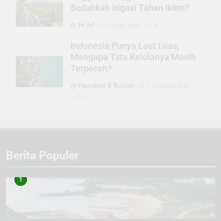
Sudahkah Irigasi Tahan Iklim?
M Ali
6 hari ago
0
Indonesia Punya Laut Luas,
Mengapa Tata Kelolanya Masih
Terpecah?
Hamdani S Rukiah
1 minggu ago
0
Berita Populer
1