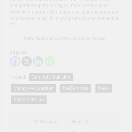
mengambil keputusan tegas: mempertahankan
ekosistem gambut dan mangrove, atau menghadapi
konsekuensi krisis iklim yang semakin tak terkendali.
***
Foto: Ilustrasi/
Katrīne Skrebele/ Pexels.
Bagikan
Tagged:
GambutUntukIklim
MangroveGuardian
NetZeroAsia
News
RestorasiHijau
Previous:
Next:
Navigasi