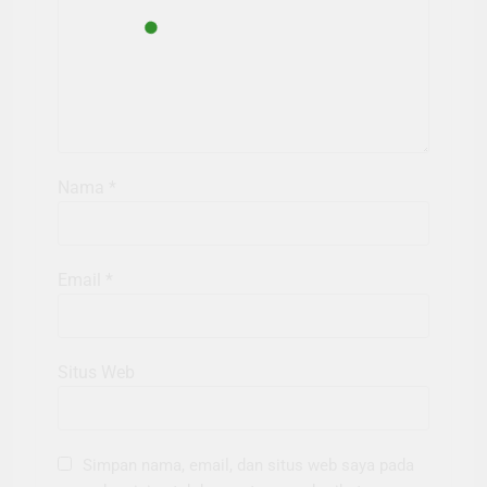
Nama
*
Email
*
Situs Web
Simpan nama, email, dan situs web saya pada