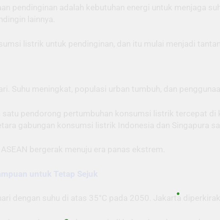
aan pendinginan adalah kebutuhan energi untuk menjaga su
ndingin lainnya.
si listrik untuk pendinginan, dan itu mulai menjadi tanta
ri. Suhu meningkat, populasi urban tumbuh, dan penggunaan
satu pendorong pertumbuhan konsumsi listrik tercepat di 
ra gabungan konsumsi listrik Indonesia dan Singapura saa
ar ASEAN bergerak menuju era panas ekstrem.
mpuan untuk Tetap Sejuk
ri dengan suhu di atas 35°C pada 2050. Jakarta diperkirak