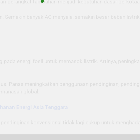
 dari perangkat tambahan menjadi kebutuhan dasar perkotaa
. Semakin banyak AC menyala, semakin besar beban listrik
pada energi fosil untuk memasok listrik. Artinya, pening
iputus. Panas meningkatkan penggunaan pendinginan, pendin
emanasan global.
tahanan Energi Asia Tenggara
endinginan konvensional tidak lagi cukup untuk menghadap