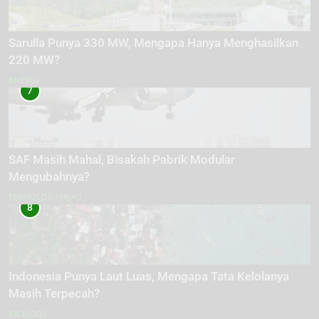
Sarulla Punya 330 MW, Mengapa Hanya Menghasilkan
220 MW?
ENERGI
7
SAF Masih Mahal, Bisakah Pabrik Modular
Mengubahnya?
TEKNOLOGI HIJAU
8
Indonesia Punya Laut Luas, Mengapa Tata Kelolanya
Masih Terpecah?
EKOLOGI