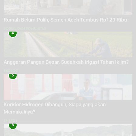
Rumah Belum Pulih, Semen Aceh Tembus Rp120 Ribu
SOSIAL DAN KOMUNITAS
4
Anggaran Pangan Besar, Sudahkah Irigasi Tahan Iklim?
EKOLOGI
5
Koridor Hidrogen Dibangun, Siapa yang akan
Memakainya?
ENERGI
6