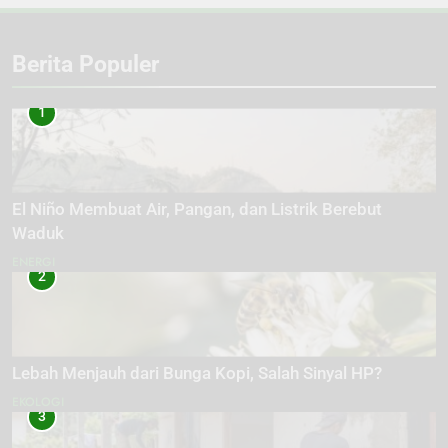
Berita Populer
1
El Niño Membuat Air, Pangan, dan Listrik Berebut
Waduk
ENERGI
2
Lebah Menjauh dari Bunga Kopi, Salah Sinyal HP?
EKOLOGI
3