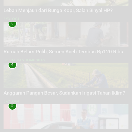
Lebah Menjauh dari Bunga Kopi, Salah Sinyal HP?
EKOLOGI
3
Rumah Belum Pulih, Semen Aceh Tembus Rp120 Ribu
SOSIAL DAN KOMUNITAS
4
Anggaran Pangan Besar, Sudahkah Irigasi Tahan Iklim?
EKOLOGI
5