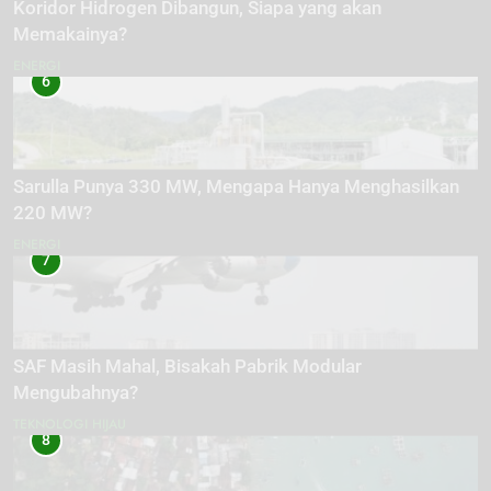
Koridor Hidrogen Dibangun, Siapa yang akan
Memakainya?
ENERGI
6
Sarulla Punya 330 MW, Mengapa Hanya Menghasilkan
220 MW?
ENERGI
7
SAF Masih Mahal, Bisakah Pabrik Modular
Mengubahnya?
TEKNOLOGI HIJAU
8