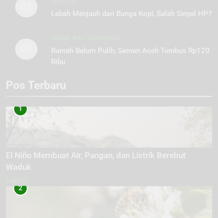
EKOLOGI
02
Lebah Menjauh dari Bunga Kopi, Salah Sinyal HP?
SOSIAL DAN KOMUNITAS
03
Rumah Belum Pulih, Semen Aceh Tembus Rp120
Ribu
Pos Terbaru
1
El Niño Membuat Air, Pangan, dan Listrik Berebut
Waduk
ENERGI
2