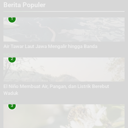
Berita Populer
1
Air Tawar Laut Jawa Mengalir hingga Banda
EKOLOGI
2
El Niño Membuat Air, Pangan, dan Listrik Berebut
Waduk
ENERGI
3