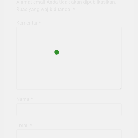
Alamat email Anda tidak akan dipublikasikan.
Ruas yang wajib ditandai
*
Komentar
*
Nama
*
Email
*