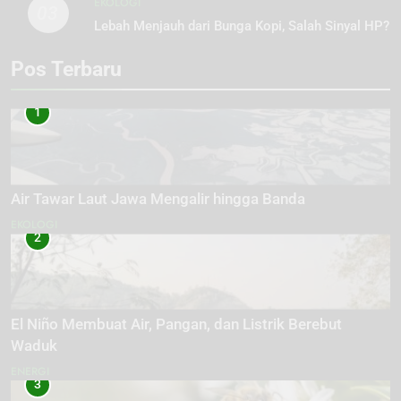
EKOLOGI
03
Lebah Menjauh dari Bunga Kopi, Salah Sinyal HP?
Pos Terbaru
1
Air Tawar Laut Jawa Mengalir hingga Banda
EKOLOGI
2
El Niño Membuat Air, Pangan, dan Listrik Berebut
Waduk
ENERGI
3