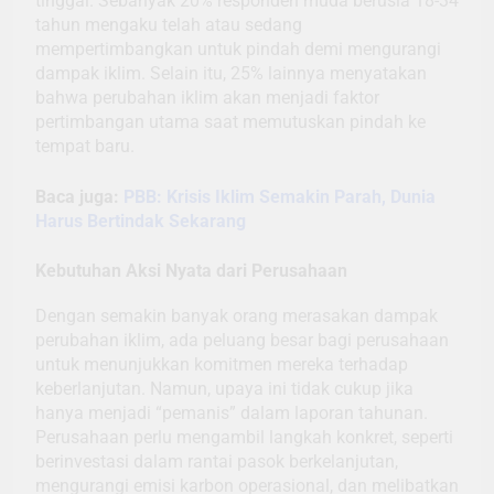
tinggal. Sebanyak 20% responden muda berusia 18-34
tahun mengaku telah atau sedang
mempertimbangkan untuk pindah demi mengurangi
dampak iklim. Selain itu, 25% lainnya menyatakan
bahwa perubahan iklim akan menjadi faktor
pertimbangan utama saat memutuskan pindah ke
tempat baru.
Baca juga:
PBB: Krisis Iklim Semakin Parah, Dunia
Harus Bertindak Sekarang
Kebutuhan Aksi Nyata dari Perusahaan
Dengan semakin banyak orang merasakan dampak
perubahan iklim, ada peluang besar bagi perusahaan
untuk menunjukkan komitmen mereka terhadap
keberlanjutan. Namun, upaya ini tidak cukup jika
hanya menjadi “pemanis” dalam laporan tahunan.
Perusahaan perlu mengambil langkah konkret, seperti
berinvestasi dalam rantai pasok berkelanjutan,
mengurangi emisi karbon operasional, dan melibatkan