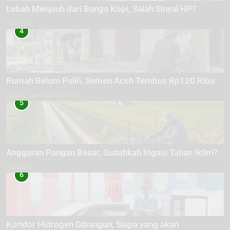
Lebah Menjauh dari Bunga Kopi, Salah Sinyal HP?
EKOLOGI
4
Rumah Belum Pulih, Semen Aceh Tembus Rp120 Ribu
SOSIAL DAN KOMUNITAS
5
Anggaran Pangan Besar, Sudahkah Irigasi Tahan Iklim?
EKOLOGI
6
Koridor Hidrogen Dibangun, Siapa yang akan