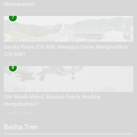
Memakainya?
ENERGI
7
Sarulla Punya 330 MW, Mengapa Hanya Menghasilkan
220 MW?
ENERGI
8
SAF Masih Mahal, Bisakah Pabrik Modular
Mengubahnya?
TEKNOLOGI HIJAU
Berita Tren