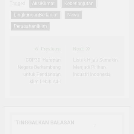
Tagged:
AksiKlimat
Keberlanjutan
LingkunganBerlanjut
News
PerubahanIklim
Previous:
Next:
Navigasi
pos
COP30, Harapan
Listrik Hijau Semakin
Negara Berkembang
Menjadi Pilihan
untuk Pendanaan
Industri Indonesia
Iklim Lebih Adil
TINGGALKAN BALASAN