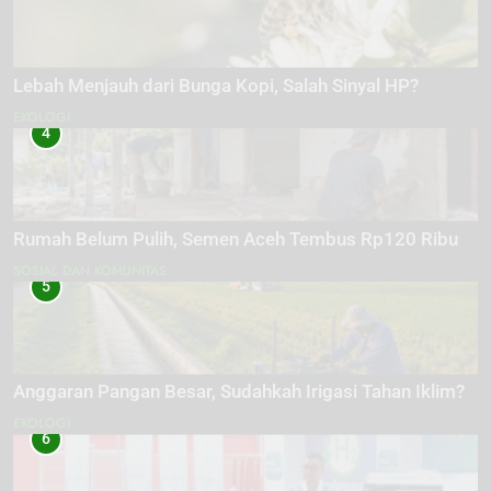
Lebah Menjauh dari Bunga Kopi, Salah Sinyal HP?
EKOLOGI
4
Rumah Belum Pulih, Semen Aceh Tembus Rp120 Ribu
SOSIAL DAN KOMUNITAS
5
Anggaran Pangan Besar, Sudahkah Irigasi Tahan Iklim?
EKOLOGI
6