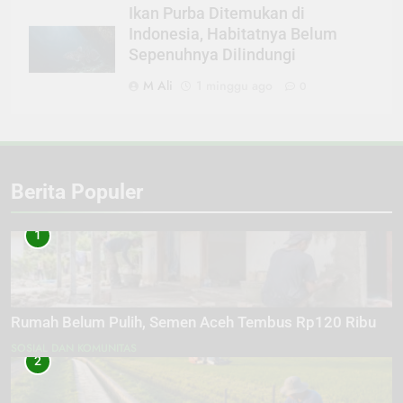
Ikan Purba Ditemukan di
Indonesia, Habitatnya Belum
Sepenuhnya Dilindungi
M Ali
1 minggu ago
0
Berita Populer
1
Rumah Belum Pulih, Semen Aceh Tembus Rp120 Ribu
SOSIAL DAN KOMUNITAS
2