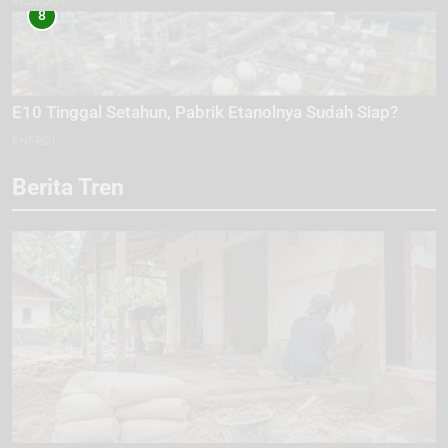
EKOLOGI
8
E10 Tinggal Setahun, Pabrik Etanolnya Sudah Siap?
ENERGI
Berita Tren