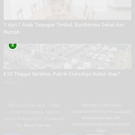
1 dari 7 Anak Terpapar Timbal, Sumbernya Dekat dari
Rumah
EKOLOGI
8
E10 Tinggal Setahun, Pabrik Etanolnya Sudah Siap?
ENERGI
©SustainReview - Data
Tentang Kami
Kontak
untuk Kebijakan, Narasi
Pedoman Perilaku Perusahaan
Disclaimer
Kode Etik
untuk Perubahan | Powered
Pedoman Pemberitaan Media
By
.
BlazeThemes
Siber