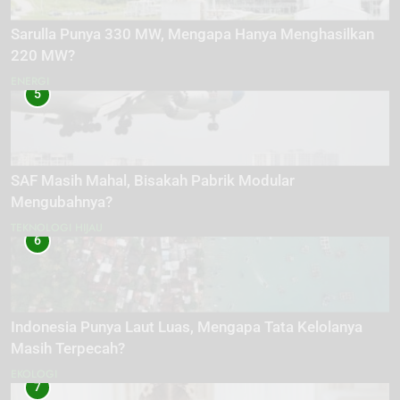
Sarulla Punya 330 MW, Mengapa Hanya Menghasilkan
220 MW?
ENERGI
5
SAF Masih Mahal, Bisakah Pabrik Modular
Mengubahnya?
TEKNOLOGI HIJAU
6
Indonesia Punya Laut Luas, Mengapa Tata Kelolanya
Masih Terpecah?
EKOLOGI
7