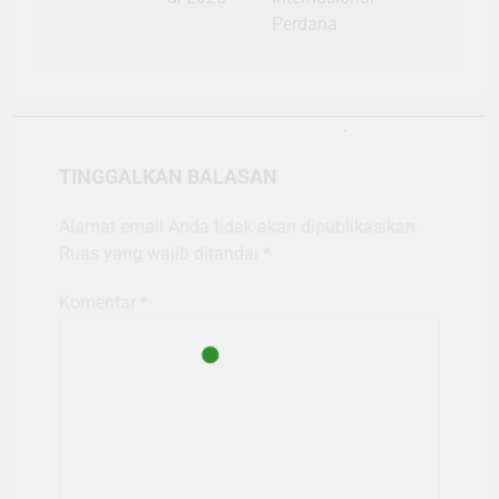
Perdana
TINGGALKAN BALASAN
Alamat email Anda tidak akan dipublikasikan.
Ruas yang wajib ditandai
*
Komentar
*