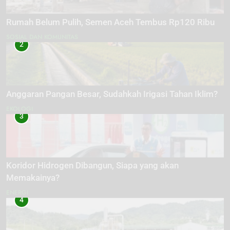
Rumah Belum Pulih, Semen Aceh Tembus Rp120 Ribu
SOSIAL DAN KOMUNITAS
2
Anggaran Pangan Besar, Sudahkah Irigasi Tahan Iklim?
EKOLOGI
3
Koridor Hidrogen Dibangun, Siapa yang akan
Memakainya?
ENERGI
4