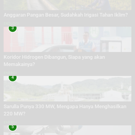
Anggaran Pangan Besar, Sudahkah Irigasi Tahan Iklim?
EKOLOGI
3
Koridor Hidrogen Dibangun, Siapa yang akan
Memakainya?
ENERGI
4
Sarulla Punya 330 MW, Mengapa Hanya Menghasilkan
220 MW?
ENERGI
5