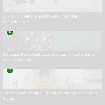
SAF Masih Mahal, Bisakah Pabrik Modular
Mengubahnya?
TEKNOLOGI HIJAU
6
Indonesia Punya Laut Luas, Mengapa Tata Kelolanya
Masih Terpecah?
EKOLOGI
7
1 dari 7 Anak Terpapar Timbal, Sumbernya Dekat dari
Rumah