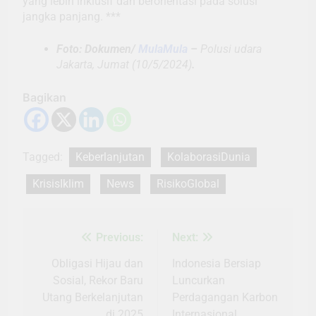
yang lebih inklusif dan berorientasi pada solusi
jangka panjang. ***
Foto: Dokumen/
MulaMula
–
Polusi udara
Jakarta, Jumat (10/5/2024)
.
Bagikan
Tagged:
Keberlanjutan
KolaborasiDunia
KrisisIklim
News
RisikoGlobal
Previous:
Next:
Navigasi
pos
Obligasi Hijau dan
Indonesia Bersiap
Sosial, Rekor Baru
Luncurkan
Utang Berkelanjutan
Perdagangan Karbon
di 2025
Internasional