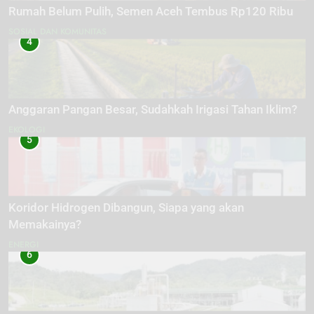
Rumah Belum Pulih, Semen Aceh Tembus Rp120 Ribu
SOSIAL DAN KOMUNITAS
4
Anggaran Pangan Besar, Sudahkah Irigasi Tahan Iklim?
EKOLOGI
5
Koridor Hidrogen Dibangun, Siapa yang akan
Memakainya?
ENERGI
6