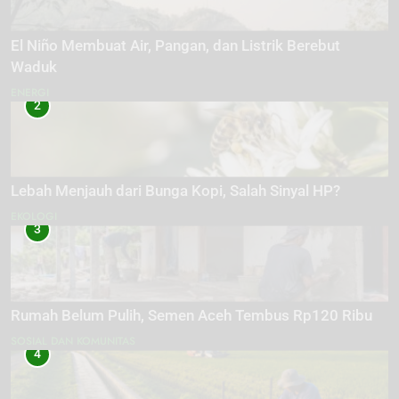
El Niño Membuat Air, Pangan, dan Listrik Berebut
Waduk
ENERGI
2
Lebah Menjauh dari Bunga Kopi, Salah Sinyal HP?
EKOLOGI
3
Rumah Belum Pulih, Semen Aceh Tembus Rp120 Ribu
SOSIAL DAN KOMUNITAS
4