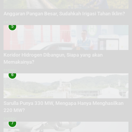
Anggaran Pangan Besar, Sudahkah Irigasi Tahan Iklim?
EKOLOGI
5
Koridor Hidrogen Dibangun, Siapa yang akan
Memakainya?
ENERGI
6
Sarulla Punya 330 MW, Mengapa Hanya Menghasilkan
220 MW?
ENERGI
7