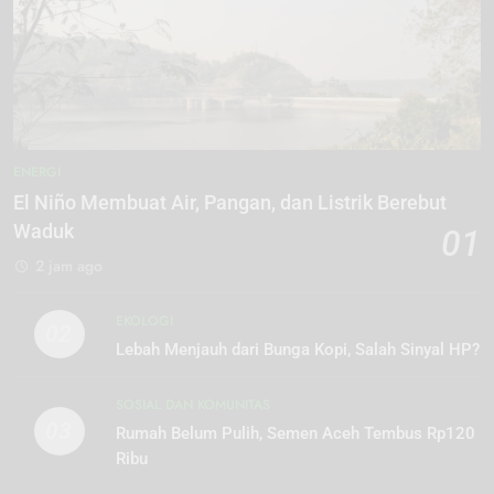
ENERGI
El Niño Membuat Air, Pangan, dan Listrik Berebut
Waduk
01
2 jam ago
EKOLOGI
02
Lebah Menjauh dari Bunga Kopi, Salah Sinyal HP?
SOSIAL DAN KOMUNITAS
03
Rumah Belum Pulih, Semen Aceh Tembus Rp120
Ribu