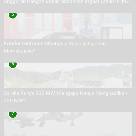
Anggaran Pangan Besar, Sudahkah Irigasi Tahan Iklim?
EKOLOGI
5
Koridor Hidrogen Dibangun, Siapa yang akan
Memakainya?
ENERGI
6
Sarulla Punya 330 MW, Mengapa Hanya Menghasilkan
220 MW?
ENERGI
7