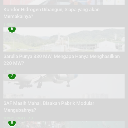
Koridor Hidrogen Dibangun, Siapa yang akan
Memakainya?
ENERGI
6
Sarulla Punya 330 MW, Mengapa Hanya Menghasilkan
220 MW?
ENERGI
7
SAF Masih Mahal, Bisakah Pabrik Modular
Mengubahnya?
TEKNOLOGI HIJAU
8