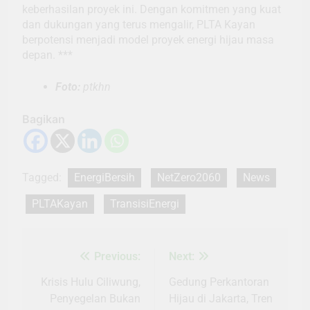
keberhasilan proyek ini. Dengan komitmen yang kuat
dan dukungan yang terus mengalir, PLTA Kayan
berpotensi menjadi model proyek energi hijau masa
depan. ***
Foto:
ptkhn
Bagikan
Tagged:
EnergiBersih
NetZero2060
News
PLTAKayan
TransisiEnergi
Previous:
Next:
Navigasi
pos
Krisis Hulu Ciliwung,
Gedung Perkantoran
Penyegelan Bukan
Hijau di Jakarta, Tren