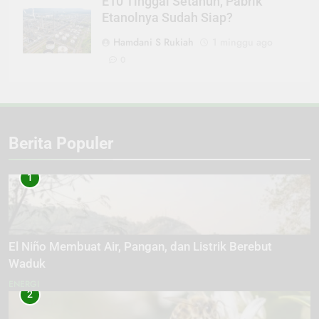
E10 Tinggal Setahun, Pabrik
Etanolnya Sudah Siap?
Hamdani S Rukiah
1 minggu ago
0
Berita Populer
1
El Niño Membuat Air, Pangan, dan Listrik Berebut
Waduk
ENERGI
2