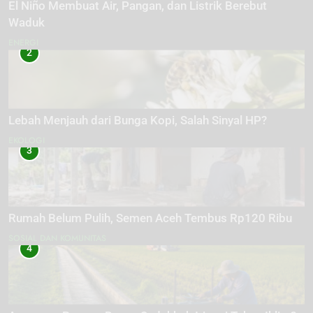
El Niño Membuat Air, Pangan, dan Listrik Berebut
Waduk
ENERGI
2
Lebah Menjauh dari Bunga Kopi, Salah Sinyal HP?
EKOLOGI
3
Rumah Belum Pulih, Semen Aceh Tembus Rp120 Ribu
SOSIAL DAN KOMUNITAS
4