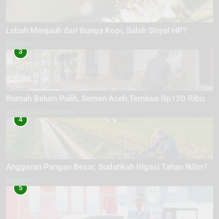
Lebah Menjauh dari Bunga Kopi, Salah Sinyal HP?
EKOLOGI
3
Rumah Belum Pulih, Semen Aceh Tembus Rp120 Ribu
SOSIAL DAN KOMUNITAS
4
Anggaran Pangan Besar, Sudahkah Irigasi Tahan Iklim?
EKOLOGI
5