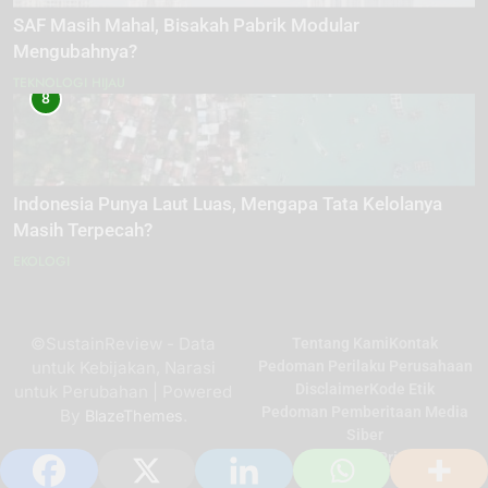
SAF Masih Mahal, Bisakah Pabrik Modular
Mengubahnya?
TEKNOLOGI HIJAU
8
Indonesia Punya Laut Luas, Mengapa Tata Kelolanya
Masih Terpecah?
EKOLOGI
©SustainReview - Data
Tentang Kami
Kontak
untuk Kebijakan, Narasi
Pedoman Perilaku Perusahaan
Disclaimer
Kode Etik
untuk Perubahan | Powered
Pedoman Pemberitaan Media
By
.
BlazeThemes
Siber
Kebijakan Privasi