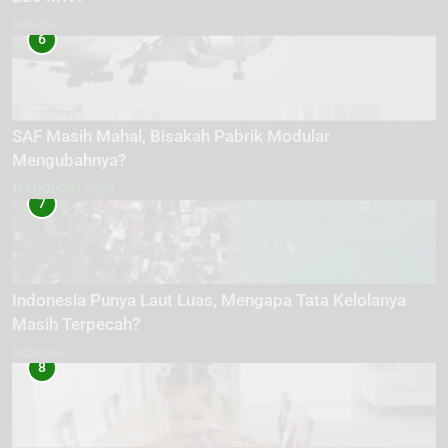
ENERGI
6
SAF Masih Mahal, Bisakah Pabrik Modular
Mengubahnya?
TEKNOLOGI HIJAU
7
Indonesia Punya Laut Luas, Mengapa Tata Kelolanya
Masih Terpecah?
EKOLOGI
8