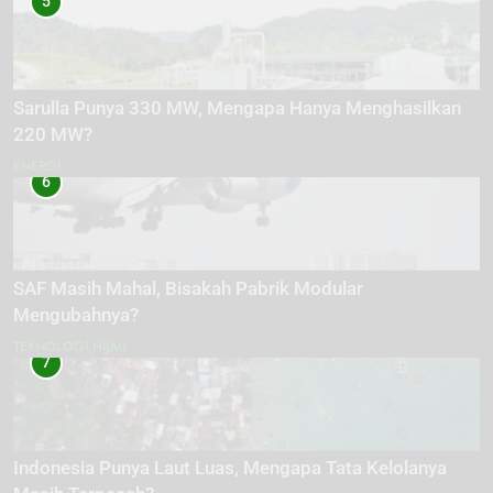
5
Sarulla Punya 330 MW, Mengapa Hanya Menghasilkan
220 MW?
ENERGI
6
SAF Masih Mahal, Bisakah Pabrik Modular
Mengubahnya?
TEKNOLOGI HIJAU
7
Indonesia Punya Laut Luas, Mengapa Tata Kelolanya