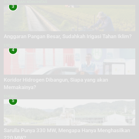
SOSIAL DAN KOMUNITAS
3
Anggaran Pangan Besar, Sudahkah Irigasi Tahan Iklim?
EKOLOGI
4
Koridor Hidrogen Dibangun, Siapa yang akan
Memakainya?
ENERGI
5
Sarulla Punya 330 MW, Mengapa Hanya Menghasilkan
220 MW?