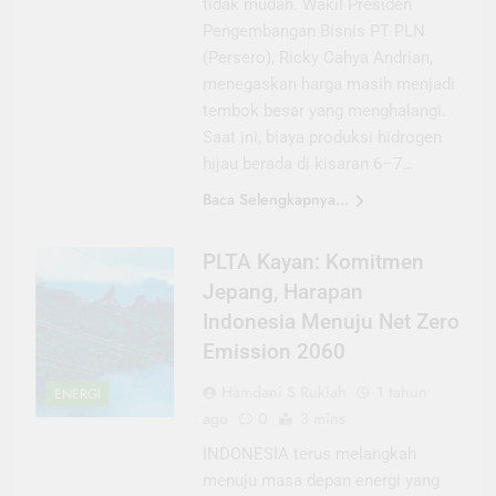
tidak mudah. Wakil Presiden
Pengembangan Bisnis PT PLN
(Persero), Ricky Cahya Andrian,
menegaskan harga masih menjadi
tembok besar yang menghalangi.
Saat ini, biaya produksi hidrogen
hijau berada di kisaran 6–7…
Baca Selengkapnya...
PLTA Kayan: Komitmen
Jepang, Harapan
Indonesia Menuju Net Zero
Emission 2060
Hamdani S Rukiah
1 tahun
ENERGI
ago
0
3 mins
INDONESIA terus melangkah
menuju masa depan energi yang