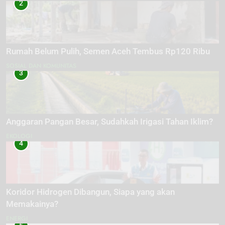
2
Rumah Belum Pulih, Semen Aceh Tembus Rp120 Ribu
SOSIAL DAN KOMUNITAS
3
Anggaran Pangan Besar, Sudahkah Irigasi Tahan Iklim?
EKOLOGI
4
Koridor Hidrogen Dibangun, Siapa yang akan
Memakainya?
ENERGI