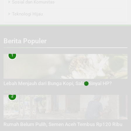
Sosial dan Komunitas
Teknologi Hijau
Berita Populer
1
Lebah Menjauh dari Bunga Kopi, Salah Sinyal HP?
EKOLOGI
2
Rumah Belum Pulih, Semen Aceh Tembus Rp120 Ribu