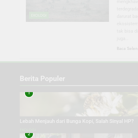
mengkhawat
terdegrada
EKOLOGI
darurat b
ekosistem
tak bisa d
juga…
Baca Selen
Berita Populer
1
Lebah Menjauh dari Bunga Kopi, Salah Sinyal HP?
EKOLOGI
2