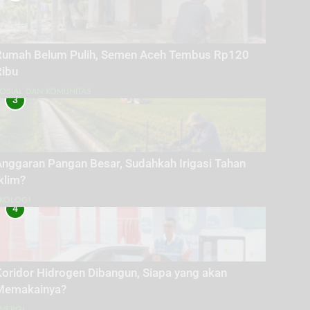
Rumah Belum Pulih, Semen Aceh Tembus Rp120
Ribu
OSIAL DAN KOMUNITAS
3
Anggaran Pangan Besar, Sudahkah Irigasi Tahan
klim?
KOLOGI
4
oridor Hidrogen Dibangun, Siapa yang akan
Memakainya?
NERGI