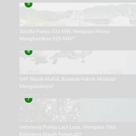
5
Sarulla Punya 330 MW, Mengapa Hanya
Menghasilkan 220 MW?
ENERGI
6
SAF Masih Mahal, Bisakah Pabrik Modular
Mengubahnya?
TEKNOLOGI HIJAU
7
Indonesia Punya Laut Luas, Mengapa Tata
Kelolanya Masih Terpecah?