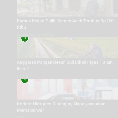
Rumah Belum Pulih, Semen Aceh Tembus Rp120
Ribu
SOSIAL DAN KOMUNITAS
3
Anggaran Pangan Besar, Sudahkah Irigasi Tahan
Iklim?
EKOLOGI
4
Koridor Hidrogen Dibangun, Siapa yang akan
Memakainya?
ENERGI