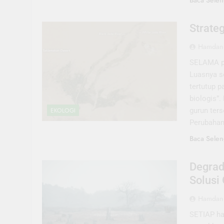
Baca Selen
Strate
Hamdani
SELAMA pu
Luasnya se
tertutup p
biologis”.
gurun ters
EKOLOGI
Perubahan 
Baca Selen
Degrad
Solusi
Hamdani
SETIAP ha