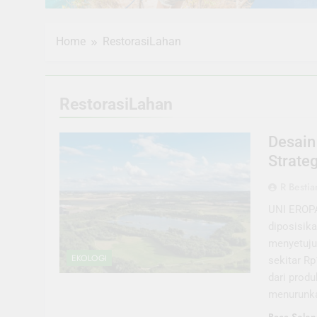
Home
RestorasiLahan
RestorasiLahan
Desain
Strateg
R Bestia
UNI EROPA 
diposisik
menyetuju
EKOLOGI
sekitar Rp
dari produ
menurunka