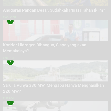
Anggaran Pangan Besar, Sudahkah Irigasi Tahan Iklim?
EKOLOGI
6
Koridor Hidrogen Dibangun, Siapa yang akan
Memakainya?
ENERGI
7
Sarulla Punya 330 MW, Mengapa Hanya Menghasilkan
220 MW?
ENERGI
8