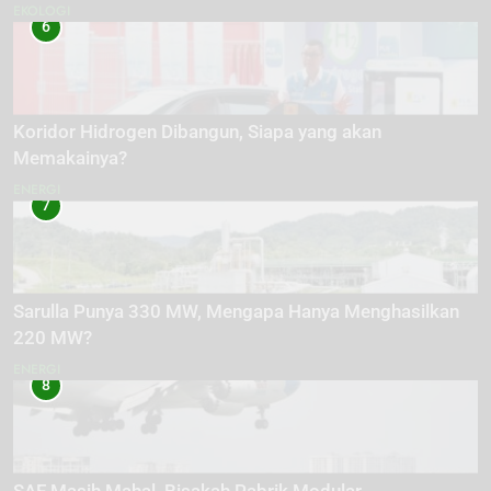
EKOLOGI
6
Koridor Hidrogen Dibangun, Siapa yang akan
Memakainya?
ENERGI
7
Sarulla Punya 330 MW, Mengapa Hanya Menghasilkan
220 MW?
ENERGI
8