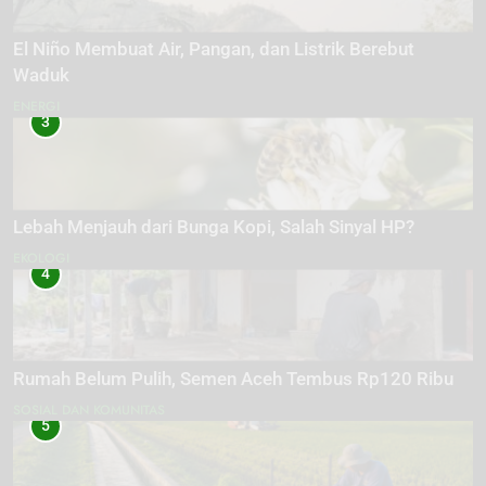
El Niño Membuat Air, Pangan, dan Listrik Berebut
Waduk
ENERGI
3
Lebah Menjauh dari Bunga Kopi, Salah Sinyal HP?
EKOLOGI
4
Rumah Belum Pulih, Semen Aceh Tembus Rp120 Ribu
SOSIAL DAN KOMUNITAS
5