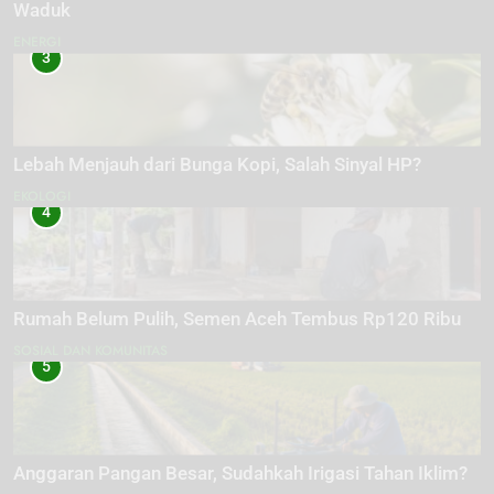
Waduk
ENERGI
3
Lebah Menjauh dari Bunga Kopi, Salah Sinyal HP?
EKOLOGI
4
Rumah Belum Pulih, Semen Aceh Tembus Rp120 Ribu
SOSIAL DAN KOMUNITAS
5
Anggaran Pangan Besar, Sudahkah Irigasi Tahan Iklim?