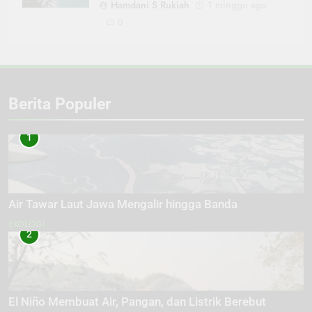
Hamdani S Rukiah
1 minggu ago
0
Berita Populer
1
Air Tawar Laut Jawa Mengalir hingga Banda
EKOLOGI
2
El Niño Membuat Air, Pangan, dan Listrik Berebut