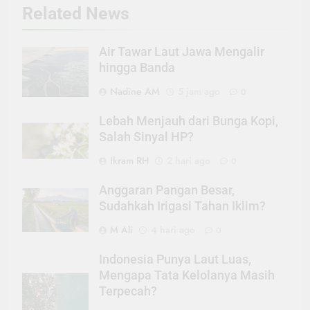
Related News
Air Tawar Laut Jawa Mengalir
hingga Banda
Nadine AM
5 jam ago
0
Lebah Menjauh dari Bunga Kopi,
Salah Sinyal HP?
Ikram RH
2 hari ago
0
Anggaran Pangan Besar,
Sudahkah Irigasi Tahan Iklim?
M Ali
4 hari ago
0
Indonesia Punya Laut Luas,
Mengapa Tata Kelolanya Masih
Terpecah?