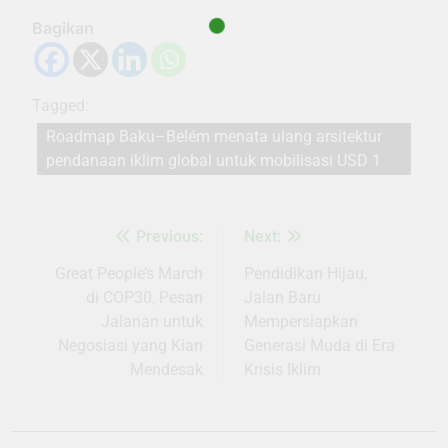
Bagikan
Tagged:
Roadmap Baku–Belém menata ulang arsitektur
pendanaan iklim global untuk mobilisasi USD 1
Previous:
Next:
Navigasi
pos
Great People’s March
Pendidikan Hijau,
di COP30, Pesan
Jalan Baru
Jalanan untuk
Mempersiapkan
Negosiasi yang Kian
Generasi Muda di Era
Mendesak
Krisis Iklim