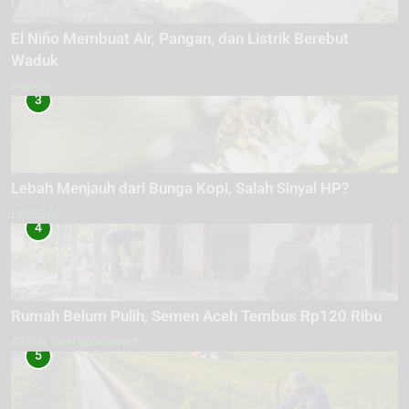
El Niño Membuat Air, Pangan, dan Listrik Berebut
Waduk
ENERGI
3
Lebah Menjauh dari Bunga Kopi, Salah Sinyal HP?
EKOLOGI
4
Rumah Belum Pulih, Semen Aceh Tembus Rp120 Ribu
SOSIAL DAN KOMUNITAS
5