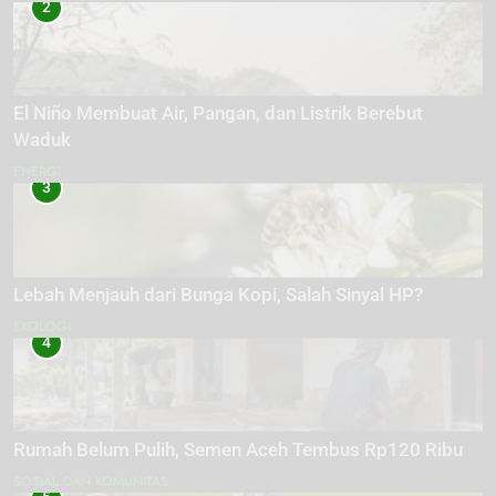
2
El Niño Membuat Air, Pangan, dan Listrik Berebut
Waduk
ENERGI
3
Lebah Menjauh dari Bunga Kopi, Salah Sinyal HP?
EKOLOGI
4
Rumah Belum Pulih, Semen Aceh Tembus Rp120 Ribu
SOSIAL DAN KOMUNITAS