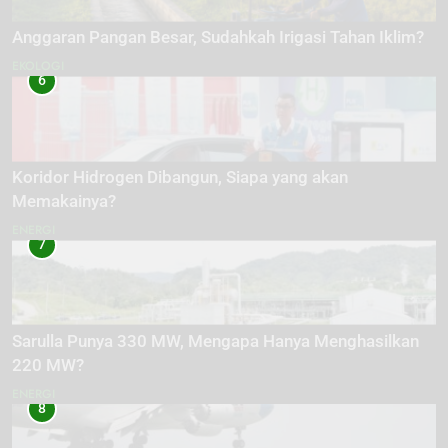
Anggaran Pangan Besar, Sudahkah Irigasi Tahan Iklim?
EKOLOGI
6
Koridor Hidrogen Dibangun, Siapa yang akan
Memakainya?
ENERGI
7
Sarulla Punya 330 MW, Mengapa Hanya Menghasilkan
220 MW?
ENERGI
8