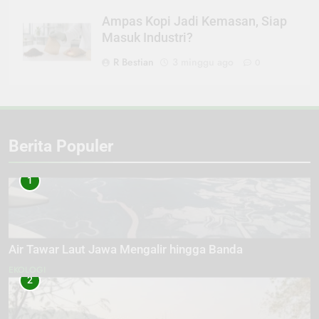
Ampas Kopi Jadi Kemasan, Siap
Masuk Industri?
R Bestian
3 minggu ago
0
Berita Populer
1
Air Tawar Laut Jawa Mengalir hingga Banda
EKOLOGI
2