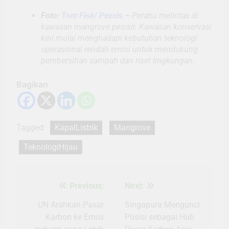
Foto:
Tom Fisk/ Pexels
–
Perahu melintas di
kawasan mangrove pesisir. Kawasan konservasi
kini mulai menghadapi kebutuhan teknologi
operasional rendah emisi untuk mendukung
pembersihan sampah dan riset lingkungan.
Bagikan
Tagged:
KapalListrik
Mangrove
TeknologiHijau
Previous:
Next:
Navigasi
pos
UN Arahkan Pasar
Singapura Mengunci
Karbon ke Emisi
Posisi sebagai Hub