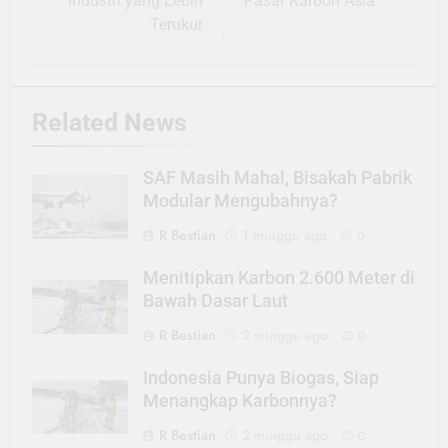
Industri yang Lebih
Pasar Karbon Asia
Terukur
Related News
SAF Masih Mahal, Bisakah Pabrik
Modular Mengubahnya?
R Bestian
1 minggu ago
0
Menitipkan Karbon 2.600 Meter di
Bawah Dasar Laut
R Bestian
2 minggu ago
0
Indonesia Punya Biogas, Siap
Menangkap Karbonnya?
R Bestian
2 minggu ago
0