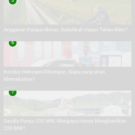
5
Anggaran Pangan Besar, Sudahkah Irigasi Tahan Iklim?
EKOLOGI
6
Koridor Hidrogen Dibangun, Siapa yang akan
Memakainya?
ENERGI
7
Sarulla Punya 330 MW, Mengapa Hanya Menghasilkan
220 MW?