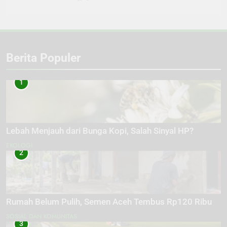
Berita Populer
1
Lebah Menjauh dari Bunga Kopi, Salah Sinyal HP?
EKOLOGI
2
Rumah Belum Pulih, Semen Aceh Tembus Rp120 Ribu
SOSIAL DAN KOMUNITAS
3