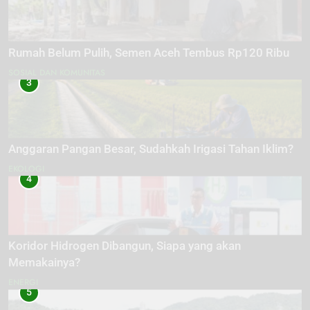
Rumah Belum Pulih, Semen Aceh Tembus Rp120 Ribu
SOSIAL DAN KOMUNITAS
3
Anggaran Pangan Besar, Sudahkah Irigasi Tahan Iklim?
EKOLOGI
4
Koridor Hidrogen Dibangun, Siapa yang akan
Memakainya?
ENERGI
5