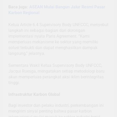
Baca juga:
ASEAN Mulai Bangun Jalur Resmi Pasar
Karbon Regional
Ketua Article 6.4 Supervisory Body UNFCCC, menyebut
langkah ini sebagai bagian dari dorongan
implementasi nyata Paris Agreement. “Kami
memperluas mekanisme ke sektor yang memiliki
solusi terbukti dan dapat menghasilkan dampak
langsung,” jelasnya.
Sementara Wakil Ketua Supervisory Body UNFCCC,
Jacqui Ruesga, mengatakan setiap metodologi baru
akan memperluas perangkat aksi iklim berintegritas
tinggi.
Infrastruktur Karbon Global
Bagi investor dan pelaku industri, perkembangan ini
mengirim sinyal penting bahwa pasar karbon
internasional mulai masuk ke sektor industri berat