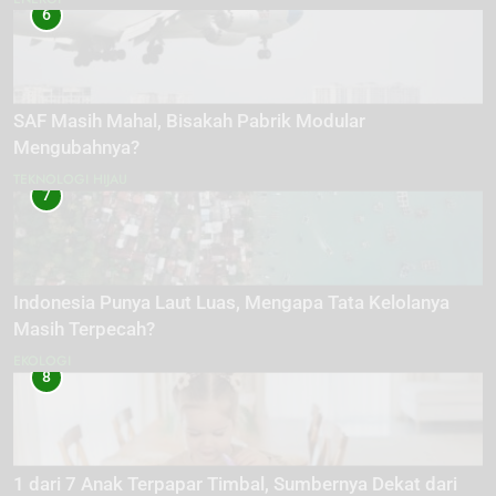
6
SAF Masih Mahal, Bisakah Pabrik Modular
Mengubahnya?
TEKNOLOGI HIJAU
7
Indonesia Punya Laut Luas, Mengapa Tata Kelolanya
Masih Terpecah?
EKOLOGI
8
1 dari 7 Anak Terpapar Timbal, Sumbernya Dekat dari