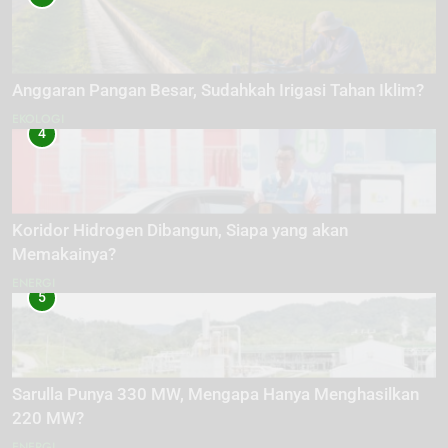
Anggaran Pangan Besar, Sudahkah Irigasi Tahan Iklim?
EKOLOGI
4
Koridor Hidrogen Dibangun, Siapa yang akan
Memakainya?
ENERGI
5
Sarulla Punya 330 MW, Mengapa Hanya Menghasilkan
220 MW?
ENERGI