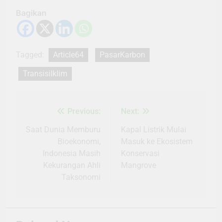
Bagikan
Tagged:
Article64
PasarKarbon
TransisiIklim
Previous:
Next:
Navigasi
pos
Saat Dunia Memburu
Kapal Listrik Mulai
Bioekonomi,
Masuk ke Ekosistem
Indonesia Masih
Konservasi
Kekurangan Ahli
Mangrove
Taksonomi