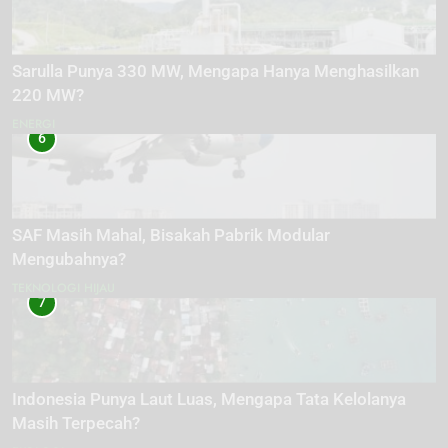
Sarulla Punya 330 MW, Mengapa Hanya Menghasilkan
220 MW?
ENERGI
6
SAF Masih Mahal, Bisakah Pabrik Modular
Mengubahnya?
TEKNOLOGI HIJAU
7
Indonesia Punya Laut Luas, Mengapa Tata Kelolanya
Masih Terpecah?