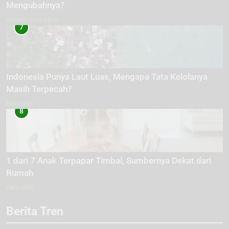
Mengubahnya?
TEKNOLOGI HIJAU
7
Indonesia Punya Laut Luas, Mengapa Tata Kelolanya
Masih Terpecah?
EKOLOGI
8
1 dari 7 Anak Terpapar Timbal, Sumbernya Dekat dari
Rumah
EKOLOGI
Berita Tren