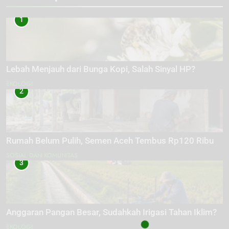
1
Lebah Menjauh dari Bunga Kopi, Salah Sinyal HP?
EKOLOGI
2
Rumah Belum Pulih, Semen Aceh Tembus Rp120 Ribu
SOSIAL DAN KOMUNITAS
3
Anggaran Pangan Besar, Sudahkah Irigasi Tahan Iklim?
EKOLOGI