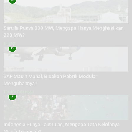
Sarulla Punya 330 MW, Mengapa Hanya Menghasilkan
220 MW?
ENERGI
6
SAF Masih Mahal, Bisakah Pabrik Modular
Mengubahnya?
TEKNOLOGI HIJAU
7
Indonesia Punya Laut Luas, Mengapa Tata Kelolanya
Masih Terpecah?