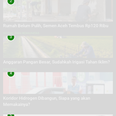
2
Rumah Belum Pulih, Semen Aceh Tembus Rp120 Ribu
SOSIAL DAN KOMUNITAS
3
Anggaran Pangan Besar, Sudahkah Irigasi Tahan Iklim?
EKOLOGI
4
Koridor Hidrogen Dibangun, Siapa yang akan
Memakainya?
ENERGI
5