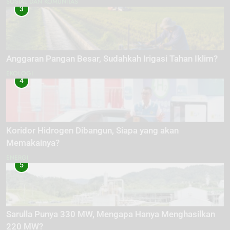
SOSIAL DAN KOMUNITAS
3
Anggaran Pangan Besar, Sudahkah Irigasi Tahan Iklim?
EKOLOGI
4
Koridor Hidrogen Dibangun, Siapa yang akan
Memakainya?
ENERGI
5
Sarulla Punya 330 MW, Mengapa Hanya Menghasilkan
220 MW?