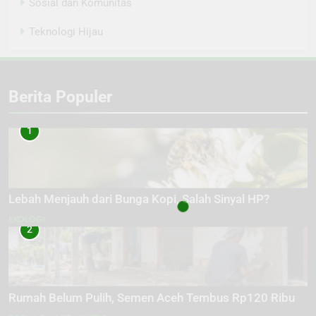
Sosial dan Komunitas
Teknologi Hijau
Berita Populer
1
Lebah Menjauh dari Bunga Kopi, Salah Sinyal HP?
EKOLOGI
2
Rumah Belum Pulih, Semen Aceh Tembus Rp120 Ribu