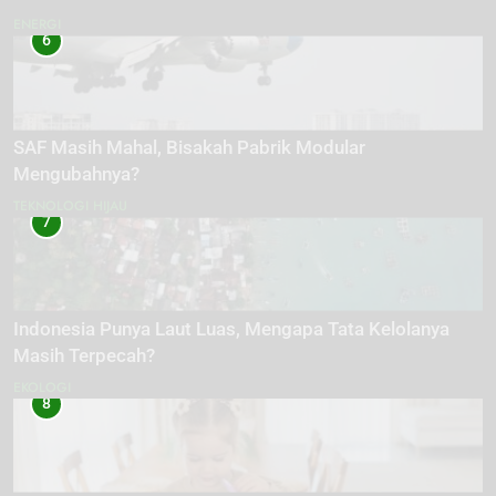
ENERGI
6
SAF Masih Mahal, Bisakah Pabrik Modular
Mengubahnya?
TEKNOLOGI HIJAU
7
Indonesia Punya Laut Luas, Mengapa Tata Kelolanya
Masih Terpecah?
EKOLOGI
8