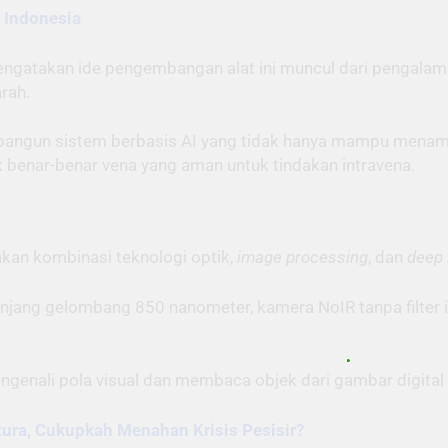
l Indonesia
engatakan ide pengembangan alat ini muncul dari pengalam
rah.
bangun sistem berbasis AI yang tidak hanya mampu menampi
 benar-benar vena yang aman untuk tindakan intravena.
an kombinasi teknologi optik,
image processing
, dan
deep 
jang gelombang 850 nanometer, kamera NoIR tanpa filter in
genali pola visual dan membaca objek dari gambar digital
ura, Cukupkah Menahan Krisis Pesisir?