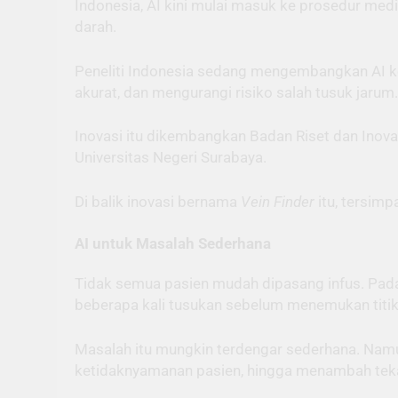
Indonesia, AI kini mulai masuk ke prosedur med
darah.
Peneliti Indonesia sedang mengembangkan AI k
akurat, dan mengurangi risiko salah tusuk jarum.
Inovasi itu dikembangkan Badan Riset dan Inovas
Universitas Negeri Surabaya.
Di balik inovasi bernama
Vein Finder
itu, tersim
AI untuk Masalah Sederhana
Tidak semua pasien mudah dipasang infus. Pada 
beberapa kali tusukan sebelum menemukan titik
Masalah itu mungkin terdengar sederhana. Namu
ketidaknyamanan pasien, hingga menambah teka