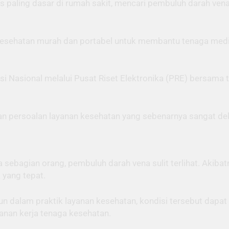
is paling dasar di rumah sakit, mencari pembuluh darah v
esehatan murah dan portabel untuk membantu tenaga medis
i Nasional melalui Pusat Riset Elektronika (PRE) bersama t
pan persoalan layanan kesehatan yang sebenarnya sangat de
sebagian orang, pembuluh darah vena sulit terlihat. Akib
 yang tepat.
n dalam praktik layanan kesehatan, kondisi tersebut dap
nan kerja tenaga kesehatan.