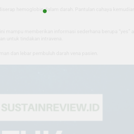
h diserap hemoglobin dalam darah. Pantulan cahaya kemudia
m ini mampu memberikan informasi sederhana berupa “yes” 
n untuk tindakan intravena.
man dan lebar pembuluh darah vena pasien.