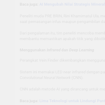
Baca juga:
AI Mengubah Nilai Strategis Minera
Peneliti muda PRE BRIN, Rini Khamimatul Ula, m
saat pemasangan infus maupun pengambilan da
Dari pengalaman itu, tim peneliti mencoba mem
membantu memastikan apakah titik yang dibidik
Menggunakan
Infrared
dan
Deep Learning
Perangkat Vein Finder dikembangkan menggunak
Sistem ini memakai LED
near infrared
dengan pan
Convolutional Neural Network
(CNN).
CNN adalah metode AI yang dirancang untuk men
Baca juga:
Lima Teknologi untuk Lindungi Pant