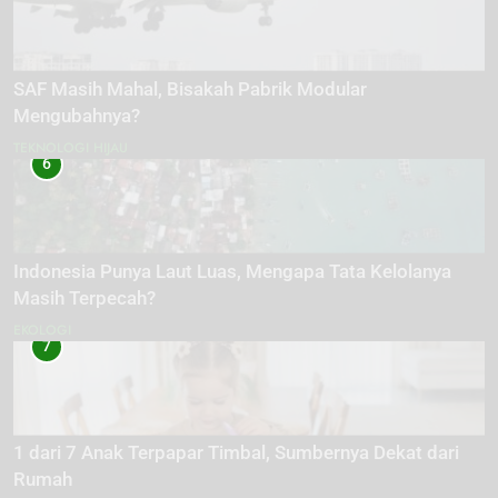
SAF Masih Mahal, Bisakah Pabrik Modular
Mengubahnya?
TEKNOLOGI HIJAU
6
Indonesia Punya Laut Luas, Mengapa Tata Kelolanya
Masih Terpecah?
EKOLOGI
7
1 dari 7 Anak Terpapar Timbal, Sumbernya Dekat dari
Rumah