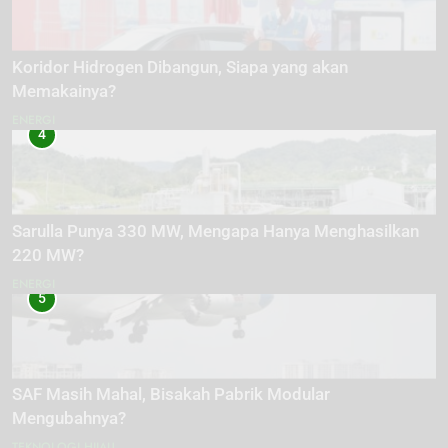
Koridor Hidrogen Dibangun, Siapa yang akan
Memakainya?
ENERGI
4
Sarulla Punya 330 MW, Mengapa Hanya Menghasilkan
220 MW?
ENERGI
5
SAF Masih Mahal, Bisakah Pabrik Modular
Mengubahnya?
TEKNOLOGI HIJAU