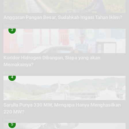
Anggaran Pangan Besar, Sudahkah Irigasi Tahan Iklim?
EKOLOGI
3
Koridor Hidrogen Dibangun, Siapa yang akan
Memakainya?
ENERGI
4
Sarulla Punya 330 MW, Mengapa Hanya Menghasilkan
220 MW?
ENERGI
5