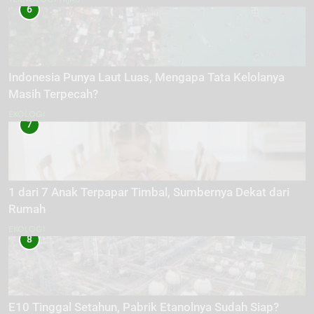
6
Indonesia Punya Laut Luas, Mengapa Tata Kelolanya
Masih Terpecah?
EKOLOGI
7
1 dari 7 Anak Terpapar Timbal, Sumbernya Dekat dari
Rumah
EKOLOGI
8
E10 Tinggal Setahun, Pabrik Etanolnya Sudah Siap?