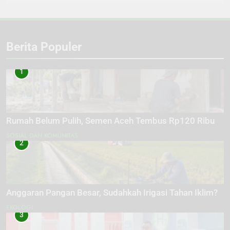
Berita Populer
1
Rumah Belum Pulih, Semen Aceh Tembus Rp120 Ribu
SOSIAL DAN KOMUNITAS
2
Anggaran Pangan Besar, Sudahkah Irigasi Tahan Iklim?
EKOLOGI
3