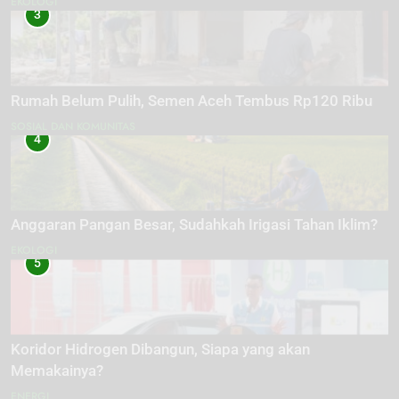
EKOLOGI
3
Rumah Belum Pulih, Semen Aceh Tembus Rp120 Ribu
SOSIAL DAN KOMUNITAS
4
Anggaran Pangan Besar, Sudahkah Irigasi Tahan Iklim?
EKOLOGI
5
Koridor Hidrogen Dibangun, Siapa yang akan
Memakainya?
ENERGI