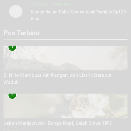
SOSIAL DAN KOMUNITAS
03
Rumah Belum Pulih, Semen Aceh Tembus Rp120
Ribu
Pos Terbaru
1
El Niño Membuat Air, Pangan, dan Listrik Berebut
Waduk
ENERGI
2
Lebah Menjauh dari Bunga Kopi, Salah Sinyal HP?