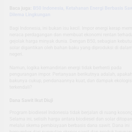
Baca juga:
B50 Indonesia, Ketahanan Energi Berbasis Saw
Dilema Lingkungan
Bagi Indonesia, ini bukan isu kecil. Impor energi kerap me
neraca perdagangan dan membuat ekonomi rentan terhad
gejolak harga minyak dunia. Dengan B50, sebagian kebut
solar digantikan oleh bahan baku yang diproduksi di dala
negeri.
Namun, logika kemandirian energi tidak berhenti pada
pengurangan impor. Pertanyaan berikutnya adalah, apaka
bakunya cukup, pendanaannya kuat, dan dampak ekologi
terkendali?
Dana Sawit Ikut Diuji
Program biodiesel Indonesia tidak berjalan di ruang kosong
Selama ini, selisih harga antara biodiesel dan solar ditopa
melalui skema pembiayaan berbasis dana sawit. Dana ini
bersumber dari pungutan ekspor sawit dan produk turunan