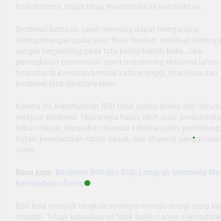
bisa diterima, tetapi tetap membutuhkan pembuktian.
Biodiesel berbasis sawit memang dapat mengurangi
ketergantungan pada solar fosil. Namun, manfaat iklimny
sangat bergantung pada tata kelola bahan baku. Jika
peningkatan permintaan sawit mendorong ekspansi lahan 
terutama di kawasan bernilai karbon tinggi, nilai hijau dari
biodiesel bisa dipertanyakan.
Karena itu, keberhasilan B50 tidak cukup diukur dari volum
serapan biodiesel. Ukurannya harus lebih luas: produktivit
kebun rakyat, kepatuhan standar keberlanjutan, perlindun
hutan, keterlacakan rantai pasok, dan efisiensi penggunaa
sawit.
Baca juga:
Biodiesel B40 dan B50, Langkah Indonesia Me
Kemandirian Energi
B50 bisa menjadi langkah strategis menuju energi yang leb
mandiri. Tetapi kebijakan ini tidak boleh hanya memindah