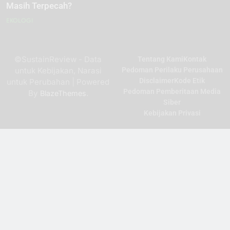
Masih Terpecah?
EKOLOGI
©SustainReview - Data
Tentang Kami
Kontak
untuk Kebijakan, Narasi
Pedoman Perilaku Perusahaan
Disclaimer
Kode Etik
untuk Perubahan | Powered
Pedoman Pemberitaan Media
By
.
BlazeThemes
Siber
Kebijakan Privasi