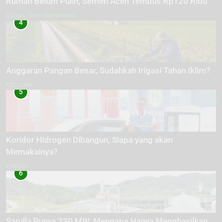
Rumah Belum Pulih, Semen Aceh Tembus Rp120 Ribu
SOSIAL DAN KOMUNITAS
4
Anggaran Pangan Besar, Sudahkah Irigasi Tahan Iklim?
EKOLOGI
5
Koridor Hidrogen Dibangun, Siapa yang akan
Memakainya?
ENERGI
6
Sarulla Punya 330 MW, Mengapa Hanya Menghasilkan