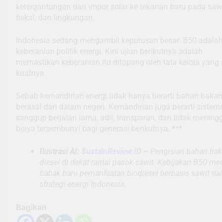
ketergantungan dari impor solar ke tekanan baru pada sawi
fiskal, dan lingkungan.
Indonesia sedang mengambil keputusan besar. B50 adala
keberanian politik energi. Kini ujian berikutnya adalah
memastikan keberanian itu ditopang oleh tata kelola yan
kuatnya.
Sebab kemandirian energi tidak hanya berarti bahan baka
berasal dari dalam negeri. Kemandirian juga berarti siste
sanggup berjalan lama, adil, transparan, dan tidak mening
biaya tersembunyi bagi generasi berikutnya. ***
Ilustrasi AI:
SustainReview.ID
–
Pengisian bahan bak
diesel di dekat rantai pasok sawit. Kebijakan B50 m
babak baru pemanfaatan biodiesel berbasis sawit da
strategi energi Indonesia.
Bagikan