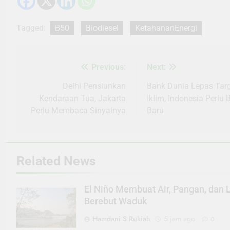
Tagged:
B50
Biodiesel
KetahananEnergi
Previous:
Next:
Navigasi
pos
Delhi Pensiunkan
Bank Dunia Lepas Tar
Kendaraan Tua, Jakarta
Iklim, Indonesia Perlu 
Perlu Membaca Sinyalnya
Baru
Related News
El Niño Membuat Air, Pangan, dan L
Berebut Waduk
Hamdani S Rukiah
5 jam ago
0