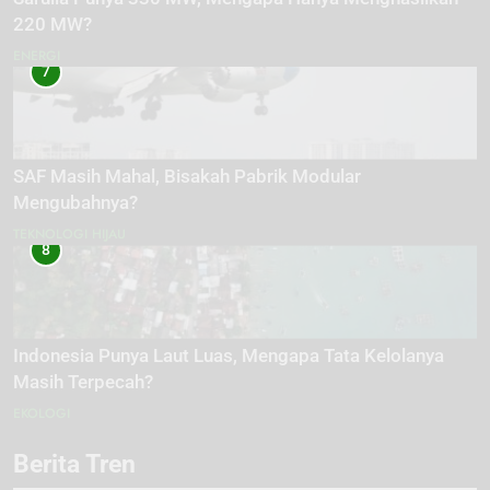
220 MW?
ENERGI
7
SAF Masih Mahal, Bisakah Pabrik Modular
Mengubahnya?
TEKNOLOGI HIJAU
8
Indonesia Punya Laut Luas, Mengapa Tata Kelolanya
Masih Terpecah?
EKOLOGI
Berita Tren