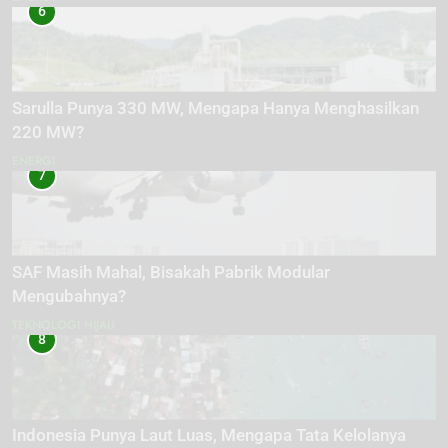
6
Sarulla Punya 330 MW, Mengapa Hanya Menghasilkan
220 MW?
ENERGI
7
SAF Masih Mahal, Bisakah Pabrik Modular
Mengubahnya?
TEKNOLOGI HIJAU
8
Indonesia Punya Laut Luas, Mengapa Tata Kelolanya