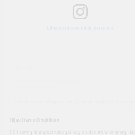
Lihat postingan ini di Instagram
Sebuah kiriman dibagikan oleh Mulamula Media (@mulamulam
Hijau Harus Dibuktikan
B50 sering dibingkai sebagai bagian dari transisi energi. Na