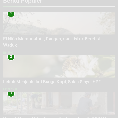
Berita Populer
1
El Niño Membuat Air, Pangan, dan Listrik Berebut
Waduk
ENERGI
2
Lebah Menjauh dari Bunga Kopi, Salah Sinyal HP?
EKOLOGI
3