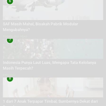
6
SAF Masih Mahal, Bisakah Pabrik Modular
Mengubahnya?
TEKNOLOGI HIJAU
7
Indonesia Punya Laut Luas, Mengapa Tata Kelolanya
Masih Terpecah?
EKOLOGI
8
1 dari 7 Anak Terpapar Timbal, Sumbernya Dekat dari