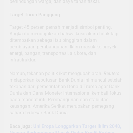
perlindungan warga, dan daya tahan fiskal.
Target Turun Panggung
Target 45 persen pernah menjadi simbol penting.
Angka itu menunjukkan bahwa krisis iklim tidak lagi
ditempatkan sebagai isu pinggiran dalam
pembiayaan pembangunan. Iklim masuk ke proyek
energi, pangan, transportasi, air, kota, dan
infrastruktur.
Namun, tekanan politik ikut mengubah arah.
Reuters
melaporkan keputusan Bank Dunia ini muncul setelah
tekanan dari pemerintahan Donald Trump agar Bank
Dunia dan Dana Moneter Internasional kembali fokus
pada mandat inti. Pembangunan dan stabilitas
keuangan. Amerika Serikat merupakan pemegang
saham terbesar Bank Dunia.
Baca juga:
Uni Eropa Longgarkan Target Iklim 2040,
Negara Berkembang Masuk Radar Kredit Karbon