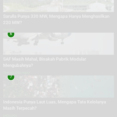
Sarulla Punya 330 MW, Mengapa Hanya Menghasilkan
220 MW?
ENERGI
6
SAF Masih Mahal, Bisakah Pabrik Modular
Mengubahnya?
TEKNOLOGI HIJAU
7
Indonesia Punya Laut Luas, Mengapa Tata Kelolanya
Masih Terpecah?
EKOLOGI