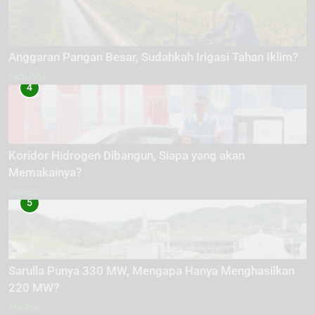
Anggaran Pangan Besar, Sudahkah Irigasi Tahan Iklim?
EKOLOGI
4
Koridor Hidrogen Dibangun, Siapa yang akan
Memakainya?
ENERGI
5
Sarulla Punya 330 MW, Mengapa Hanya Menghasilkan
220 MW?
ENERGI