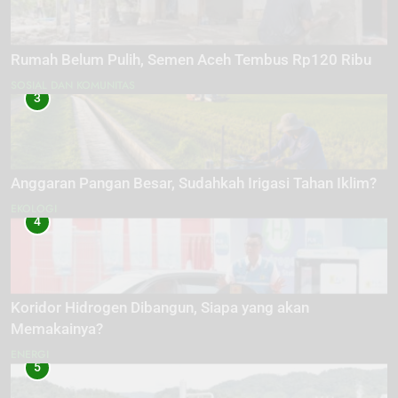
Rumah Belum Pulih, Semen Aceh Tembus Rp120 Ribu
SOSIAL DAN KOMUNITAS
3
Anggaran Pangan Besar, Sudahkah Irigasi Tahan Iklim?
EKOLOGI
4
Koridor Hidrogen Dibangun, Siapa yang akan
Memakainya?
ENERGI
5