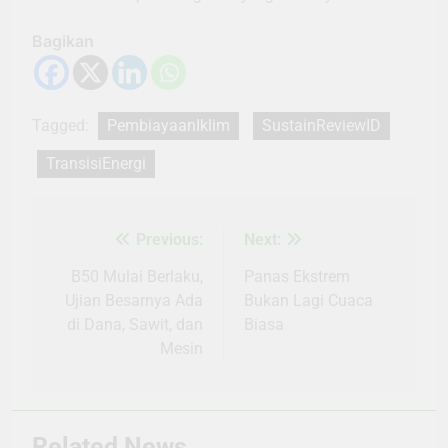
Bagikan
Tagged:
PembiayaanIklim
SustainReviewID
TransisiEnergi
Previous:
Next:
Navigasi
pos
B50 Mulai Berlaku,
Panas Ekstrem
Ujian Besarnya Ada
Bukan Lagi Cuaca
di Dana, Sawit, dan
Biasa
Mesin
Related News