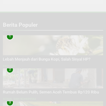
Berita Populer
1
Lebah Menjauh dari Bunga Kopi, Salah Sinyal HP?
EKOLOGI
2
Rumah Belum Pulih, Semen Aceh Tembus Rp120 Ribu
SOSIAL DAN KOMUNITAS
3