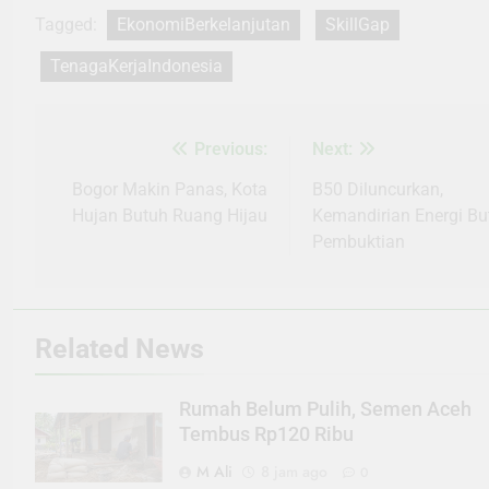
Tagged:
EkonomiBerkelanjutan
SkillGap
TenagaKerjaIndonesia
Previous:
Next:
Navigasi
pos
Bogor Makin Panas, Kota
B50 Diluncurkan,
Hujan Butuh Ruang Hijau
Kemandirian Energi Bu
Pembuktian
Related News
Rumah Belum Pulih, Semen Aceh
Tembus Rp120 Ribu
M Ali
8 jam ago
0