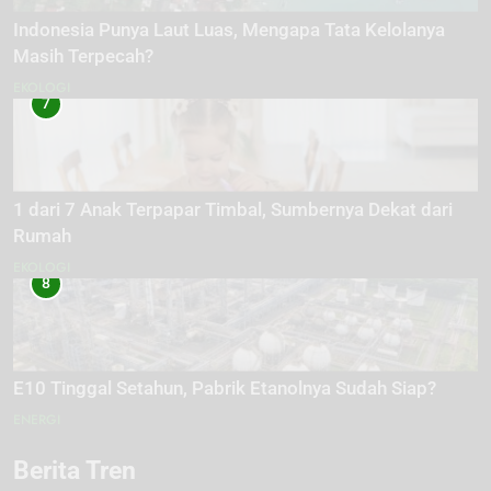
Indonesia Punya Laut Luas, Mengapa Tata Kelolanya
Masih Terpecah?
EKOLOGI
7
1 dari 7 Anak Terpapar Timbal, Sumbernya Dekat dari
Rumah
EKOLOGI
8
E10 Tinggal Setahun, Pabrik Etanolnya Sudah Siap?
ENERGI
Berita Tren