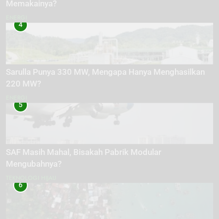
Memakainya?
ENERGI
4
Sarulla Punya 330 MW, Mengapa Hanya Menghasilkan
220 MW?
ENERGI
5
SAF Masih Mahal, Bisakah Pabrik Modular
Mengubahnya?
TEKNOLOGI HIJAU
6