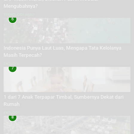
Mengubahnya?
TEKNOLOGI HIJAU
6
Indonesia Punya Laut Luas, Mengapa Tata Kelolanya
Masih Terpecah?
EKOLOGI
7
1 dari 7 Anak Terpapar Timbal, Sumbernya Dekat dari
Rumah
EKOLOGI
8