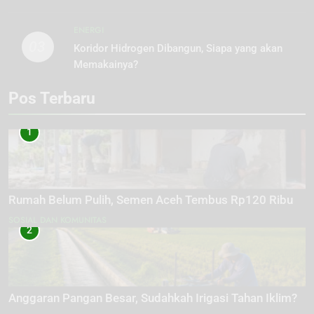
ENERGI
03
Koridor Hidrogen Dibangun, Siapa yang akan
Memakainya?
Pos Terbaru
1
Rumah Belum Pulih, Semen Aceh Tembus Rp120 Ribu
SOSIAL DAN KOMUNITAS
2
Anggaran Pangan Besar, Sudahkah Irigasi Tahan Iklim?