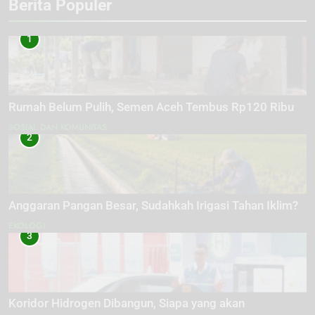
Berita Populer
1
Rumah Belum Pulih, Semen Aceh Tembus Rp120 Ribu
SOSIAL DAN KOMUNITAS
2
Anggaran Pangan Besar, Sudahkah Irigasi Tahan Iklim?
EKOLOGI
3
Koridor Hidrogen Dibangun, Siapa yang akan