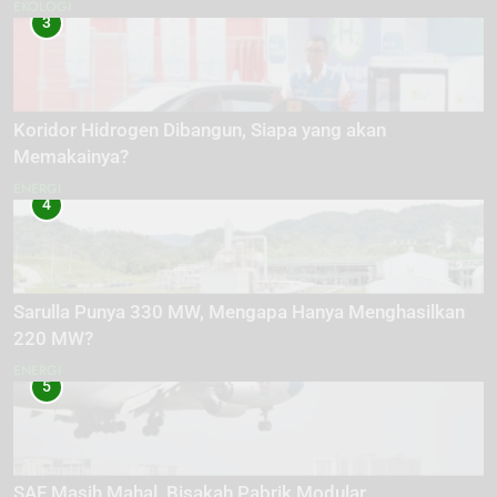
EKOLOGI
3
Koridor Hidrogen Dibangun, Siapa yang akan
Memakainya?
ENERGI
4
Sarulla Punya 330 MW, Mengapa Hanya Menghasilkan
220 MW?
ENERGI
5
SAF Masih Mahal, Bisakah Pabrik Modular