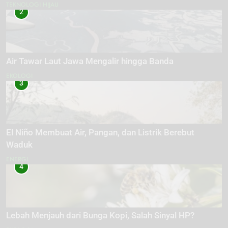
TEKNOLOGI HIJAU
2
Air Tawar Laut Jawa Mengalir hingga Banda
EKOLOGI
3
El Niño Membuat Air, Pangan, dan Listrik Berebut
Waduk
ENERGI
4
Lebah Menjauh dari Bunga Kopi, Salah Sinyal HP?