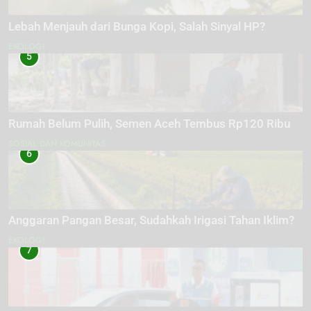
Lebah Menjauh dari Bunga Kopi, Salah Sinyal HP?
EKOLOGI
5
Rumah Belum Pulih, Semen Aceh Tembus Rp120 Ribu
SOSIAL DAN KOMUNITAS
6
Anggaran Pangan Besar, Sudahkah Irigasi Tahan Iklim?
EKOLOGI
7