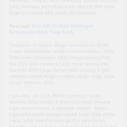
Indonesia. Tutupan awan berkurang. Radiasi matahari
yang mencapai permukaan bumi menjadi lebih besar.
Bogor pun terasa lebih panas dari biasanya.
Baca juga:
Kota ASEAN Mulai Kehilangan
Kemampuan untuk Tetap Sejuk
Penjelasan ini sejalan dengan pemantauan BMKG.
Dalam pemutakhiran prediksi musim kemarau 2026,
BMKG mencatat indeks ENSO hingga pertengahan
Mei 2026 telah melewati batas netral selama lima
dasarian. BMKG juga memprediksi peluang El Niño
intensitas lemah hingga moderat sangat tinggi pada
musim kemarau 2026.
Pada awal Juli 2026, BMKG menyebut musim
kemarau terus meluas di Indonesia, meski peluang
hujan masih muncul di sejumlah wilayah. Artinya,
hujan lokal masih mungkin terjadi, tetapi tidak selalu
cukup untuk menahan peningkatan suhu harian,
terutama ketika tutupan awan berkurang dan paparan