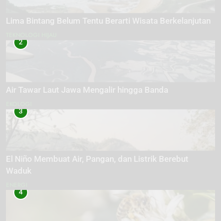
Lima Bintang Belum Tentu Berarti Wisata Berkelanjutan
TEKNOLOGI HIJAU
2
Air Tawar Laut Jawa Mengalir hingga Banda
EKOLOGI
3
El Niño Membuat Air, Pangan, dan Listrik Berebut
Waduk
ENERGI
4