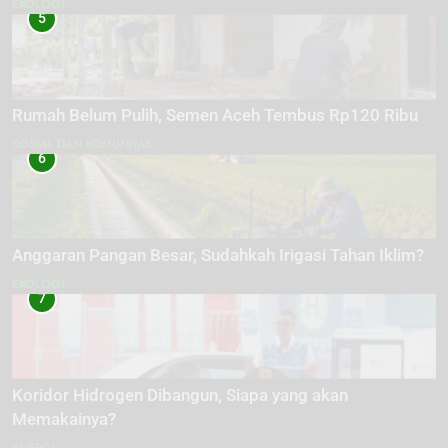
EKOLOGI
5
Rumah Belum Pulih, Semen Aceh Tembus Rp120 Ribu
SOSIAL DAN KOMUNITAS
6
Anggaran Pangan Besar, Sudahkah Irigasi Tahan Iklim?
EKOLOGI
7
Koridor Hidrogen Dibangun, Siapa yang akan
Memakainya?
ENERGI