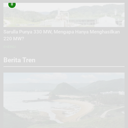
8
Sarulla Punya 330 MW, Mengapa Hanya Menghasilkan
220 MW?
ENERGI
Berita Tren