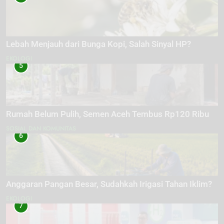
Lebah Menjauh dari Bunga Kopi, Salah Sinyal HP?
EKOLOGI
5
Rumah Belum Pulih, Semen Aceh Tembus Rp120 Ribu
SOSIAL DAN KOMUNITAS
6
Anggaran Pangan Besar, Sudahkah Irigasi Tahan Iklim?
EKOLOGI
7