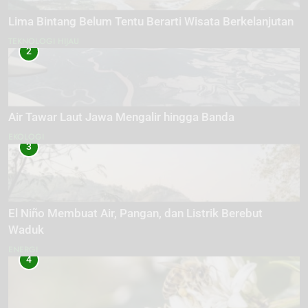
Lima Bintang Belum Tentu Berarti Wisata Berkelanjutan
TEKNOLOGI HIJAU
2
Air Tawar Laut Jawa Mengalir hingga Banda
EKOLOGI
3
El Niño Membuat Air, Pangan, dan Listrik Berebut
Waduk
ENERGI
4