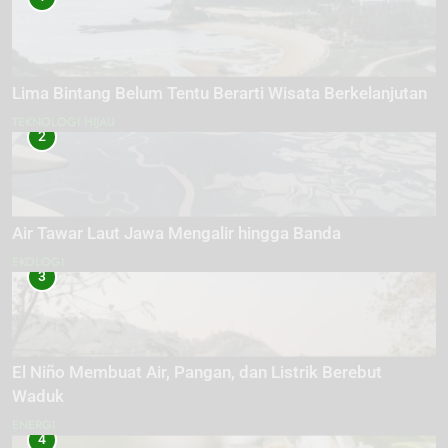
Lima Bintang Belum Tentu Berarti Wisata Berkelanjutan
TEKNOLOGI HIJAU
2
Air Tawar Laut Jawa Mengalir hingga Banda
EKOLOGI
3
El Niño Membuat Air, Pangan, dan Listrik Berebut
Waduk
ENERGI
4