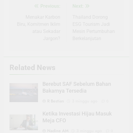
Previous:
Next:
Navigasi
pos
Menakar Karbon
Thailand Dorong
Biru, Komitmen Iklim
ESG Tourism Jadi
atau Sekadar
Mesin Pertumbuhan
Jargon?
Berkelanjutan
Related News
Berebut SAF Sebelum Bahan
Bakarnya Tersedia
R Bestian
3 minggu ago
0
Ketika Investasi Hijau Masuk
Meja CFO
Nadine AM
3 minggu ago
0