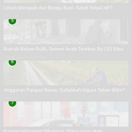
Lebah Menjauh dari Bunga Kopi, Salah Sinyal HP?
EKOLOGI
5
Rumah Belum Pulih, Semen Aceh Tembus Rp120 Ribu
SOSIAL DAN KOMUNITAS
6
Anggaran Pangan Besar, Sudahkah Irigasi Tahan Iklim?
EKOLOGI
7
Koridor Hidrogen Dibangun, Siapa yang akan