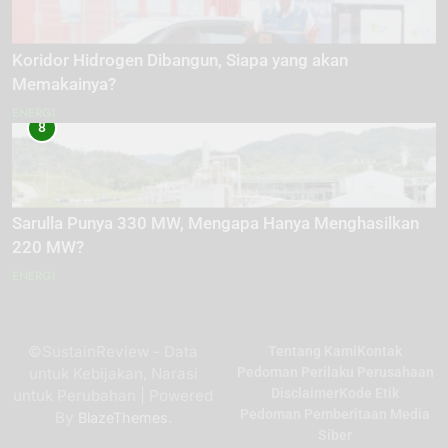
Koridor Hidrogen Dibangun, Siapa yang akan
Memakainya?
ENERGI
8
Sarulla Punya 330 MW, Mengapa Hanya Menghasilkan
220 MW?
ENERGI
©SustainReview - Data
Tentang Kami
Kontak
untuk Kebijakan, Narasi
Pedoman Perilaku Perusahaan
Disclaimer
Kode Etik
untuk Perubahan | Powered
Pedoman Pemberitaan Media
By
.
BlazeThemes
Siber