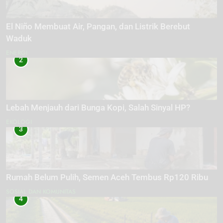
El Niño Membuat Air, Pangan, dan Listrik Berebut
Waduk
ENERGI
2
Lebah Menjauh dari Bunga Kopi, Salah Sinyal HP?
EKOLOGI
3
Rumah Belum Pulih, Semen Aceh Tembus Rp120 Ribu
SOSIAL DAN KOMUNITAS
4