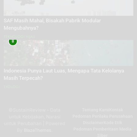
SAF Masih Mahal, Bisakah Pabrik Modular
Mengubahnya?
TEKNOLOGI HIJAU
8
Indonesia Punya Laut Luas, Mengapa Tata Kelolanya
Masih Terpecah?
EKOLOGI
©SustainReview - Data
Tentang Kami
Kontak
untuk Kebijakan, Narasi
Pedoman Perilaku Perusahaan
Disclaimer
Kode Etik
untuk Perubahan | Powered
Pedoman Pemberitaan Media
By
.
BlazeThemes
Siber