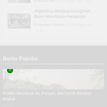
Nadine AM
3 minggu ago
0
Algoritma Menjual Keinginan,
Bumi Membayar Harganya
Hamdani S Rukiah
3 minggu ago
0
Berita Populer
1
El Niño Membuat Air, Pangan, dan Listrik Berebut
Waduk
ENERGI