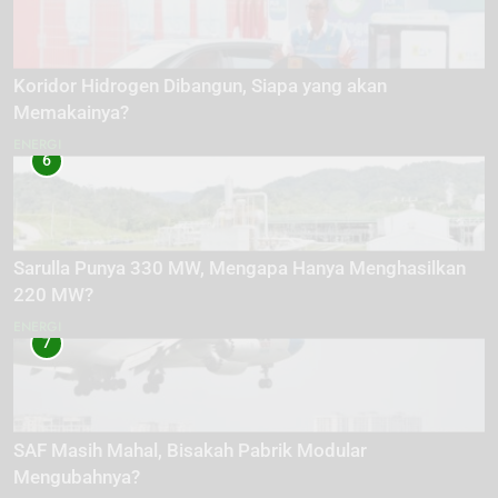
Koridor Hidrogen Dibangun, Siapa yang akan
Memakainya?
ENERGI
6
Sarulla Punya 330 MW, Mengapa Hanya Menghasilkan
220 MW?
ENERGI
7
SAF Masih Mahal, Bisakah Pabrik Modular
Mengubahnya?