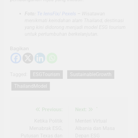
Foto:
Te lensFix/ Pexels
–
Wisatawan
menikmati keindahan alam Thailand, destinasi
yang kini didorong menjadi model ESG tourism
untuk pertumbuhan berkelanjutan.
Bagikan
Tagged:
ESGTourism
SustainableGrowth
ThailandModel
Previous:
Next:
Navigasi
pos
Ketika Politik
Menteri Virtual
Menabrak ESG,
Albania dan Masa
Putusan Texas dan
Depan ESG