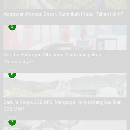
Anggaran Pangan Besar, Sudahkah Irigasi Tahan Iklim?
EKOLOGI
5
Koridor Hidrogen Dibangun, Siapa yang akan
Memakainya?
ENERGI
6
Sarulla Punya 330 MW, Mengapa Hanya Menghasilkan
220 MW?
ENERGI
7