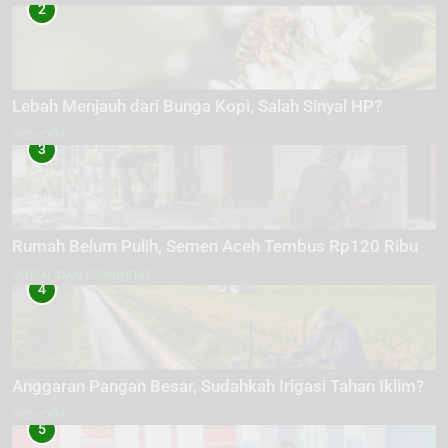
2
Lebah Menjauh dari Bunga Kopi, Salah Sinyal HP?
EKOLOGI
3
Rumah Belum Pulih, Semen Aceh Tembus Rp120 Ribu
SOSIAL DAN KOMUNITAS
4
Anggaran Pangan Besar, Sudahkah Irigasi Tahan Iklim?
EKOLOGI
5