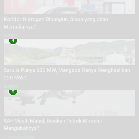
Koridor Hidrogen Dibangun, Siapa yang akan
Memakainya?
ENERGI
4
Sarulla Punya 330 MW, Mengapa Hanya Menghasilkan
220 MW?
ENERGI
5
SAF Masih Mahal, Bisakah Pabrik Modular
Mengubahnya?
TEKNOLOGI HIJAU