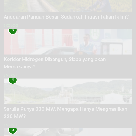
Anggaran Pangan Besar, Sudahkah Irigasi Tahan Iklim?
EKOLOGI
3
Koridor Hidrogen Dibangun, Siapa yang akan
Memakainya?
ENERGI
4
Sarulla Punya 330 MW, Mengapa Hanya Menghasilkan
220 MW?
ENERGI
5