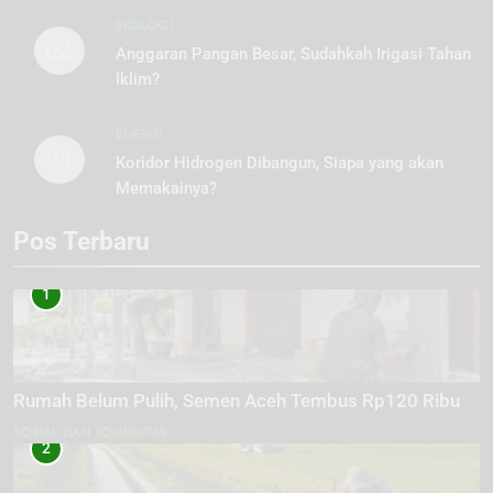
EKOLOGI
02
Anggaran Pangan Besar, Sudahkah Irigasi Tahan
Iklim?
ENERGI
03
Koridor Hidrogen Dibangun, Siapa yang akan
Memakainya?
Pos Terbaru
1
Rumah Belum Pulih, Semen Aceh Tembus Rp120 Ribu
SOSIAL DAN KOMUNITAS
2