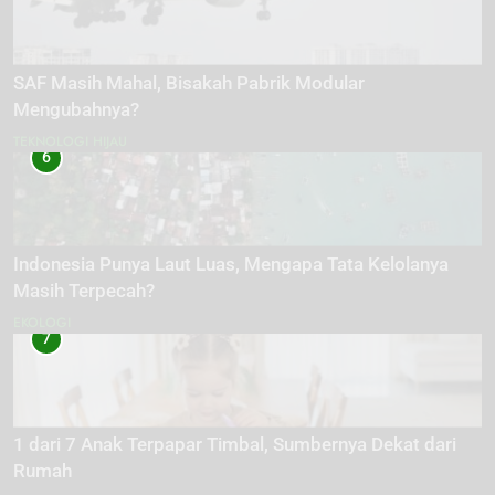
SAF Masih Mahal, Bisakah Pabrik Modular
Mengubahnya?
TEKNOLOGI HIJAU
6
Indonesia Punya Laut Luas, Mengapa Tata Kelolanya
Masih Terpecah?
EKOLOGI
7
1 dari 7 Anak Terpapar Timbal, Sumbernya Dekat dari
Rumah