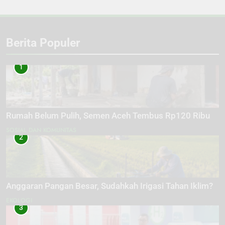
Berita Populer
1
Rumah Belum Pulih, Semen Aceh Tembus Rp120 Ribu
SOSIAL DAN KOMUNITAS
2
Anggaran Pangan Besar, Sudahkah Irigasi Tahan Iklim?
EKOLOGI
3