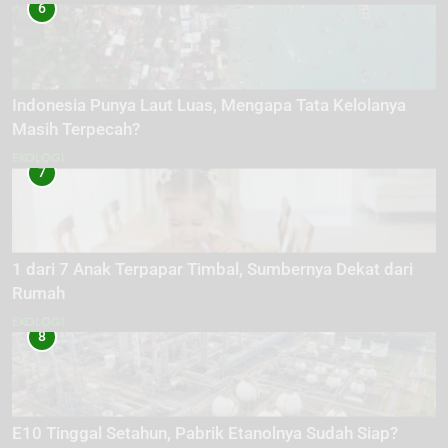
6
Indonesia Punya Laut Luas, Mengapa Tata Kelolanya
Masih Terpecah?
EKOLOGI
7
1 dari 7 Anak Terpapar Timbal, Sumbernya Dekat dari
Rumah
EKOLOGI
8
E10 Tinggal Setahun, Pabrik Etanolnya Sudah Siap?