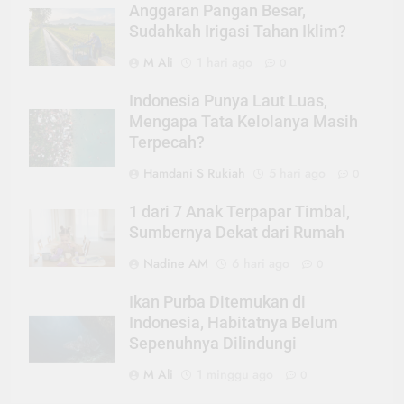
Anggaran Pangan Besar,
Sudahkah Irigasi Tahan Iklim?
M Ali
1 hari ago
0
Indonesia Punya Laut Luas,
Mengapa Tata Kelolanya Masih
Terpecah?
Hamdani S Rukiah
5 hari ago
0
1 dari 7 Anak Terpapar Timbal,
Sumbernya Dekat dari Rumah
Nadine AM
6 hari ago
0
Ikan Purba Ditemukan di
Indonesia, Habitatnya Belum
Sepenuhnya Dilindungi
M Ali
1 minggu ago
0