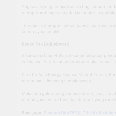
Angka lain yang menjadi alarm bagi industri p
mempertimbangkan pindah ke bank lain apabila 
Temuan ini memperlihatkan bahwa isu transisi ene
kepercayaan publik.
Risiko Tak Lagi Abstrak
Selama bertahun-tahun, tekanan terhadap pendan
emissions
. Kini, tekanan tersebut mulai muncu
Direktur Asia Energy Finance Market Forces, B
perubahan iklim yang semakin nyata.
Mulai dari gelombang panas ekstrem, banjir, bad
pembiayaan energi fosil dan dampak yang mereka
Baca juga:
Pensiun Dini PLTU, Titik Kritis dal