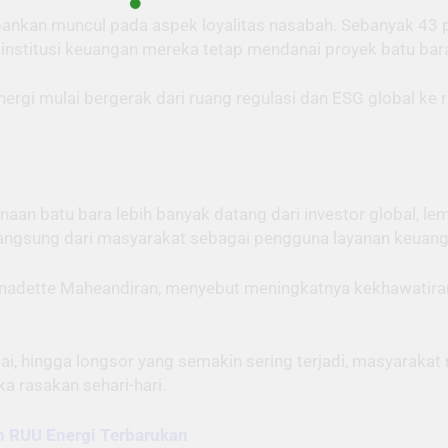
erbankan muncul pada aspek loyalitas nasabah. Sebanyak 4
institusi keuangan mereka tetap mendanai proyek batu bar
rgi mulai bergerak dari ruang regulasi dan ESG global ke ru
aan batu bara lebih banyak datang dari investor global, le
l langsung dari masyarakat sebagai pengguna layanan keuang
ernadette Maheandiran, menyebut meningkatnya kekhawatir
ai, hingga longsor yang semakin sering terjadi, masyarakat
 rasakan sehari-hari.
am RUU Energi Terbarukan