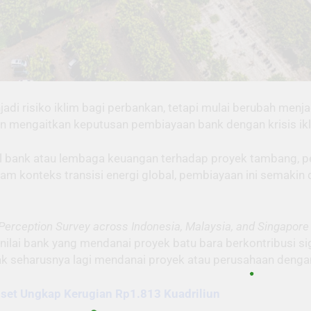
jadi risiko iklim bagi perbankan, tetapi mulai berubah menjad
n mengaitkan keputusan pembiayaan bank dengan krisis iklim
l bank atau lembaga keuangan terhadap proyek tambang, pem
am konteks transisi energi global, pembiayaan ini semakin 
 Perception Survey across Indonesia, Malaysia, and Singapore
ai bank yang mendanai proyek batu bara berkontribusi sig
 seharusnya lagi mendanai proyek atau perusahaan dengan
iset Ungkap Kerugian Rp1.813 Kuadriliun