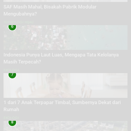
SAF Masih Mahal, Bisakah Pabrik Modular
Mengubahnya?
TEKNOLOGI HIJAU
6
Indonesia Punya Laut Luas, Mengapa Tata Kelolanya
Masih Terpecah?
EKOLOGI
7
1 dari 7 Anak Terpapar Timbal, Sumbernya Dekat dari
Rumah
EKOLOGI
8