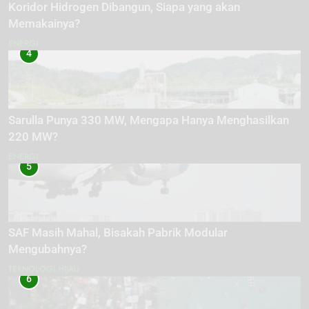
Koridor Hidrogen Dibangun, Siapa yang akan
Memakainya?
ENERGI
4
Sarulla Punya 330 MW, Mengapa Hanya Menghasilkan
220 MW?
ENERGI
5
SAF Masih Mahal, Bisakah Pabrik Modular
Mengubahnya?
TEKNOLOGI HIJAU
6