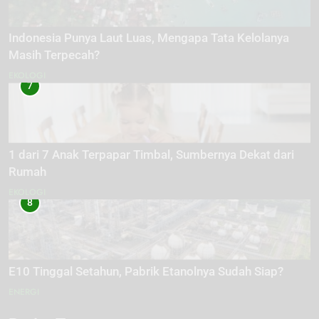
Indonesia Punya Laut Luas, Mengapa Tata Kelolanya
Masih Terpecah?
EKOLOGI
7
1 dari 7 Anak Terpapar Timbal, Sumbernya Dekat dari
Rumah
EKOLOGI
8
E10 Tinggal Setahun, Pabrik Etanolnya Sudah Siap?
ENERGI