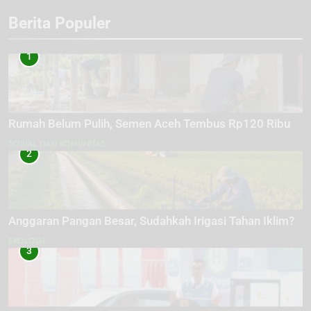
Berita Populer
1
Rumah Belum Pulih, Semen Aceh Tembus Rp120 Ribu
SOSIAL DAN KOMUNITAS
2
Anggaran Pangan Besar, Sudahkah Irigasi Tahan Iklim?
EKOLOGI
3