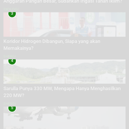
Anggaran Pangan Besar, Sudahkah Irigasi Tahan Iklim?
EKOLOGI
3
Koridor Hidrogen Dibangun, Siapa yang akan
Memakainya?
ENERGI
4
Sarulla Punya 330 MW, Mengapa Hanya Menghasilkan
220 MW?
ENERGI
5