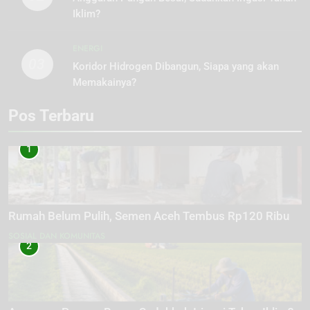
Iklim?
ENERGI
03
Koridor Hidrogen Dibangun, Siapa yang akan
Memakainya?
Pos Terbaru
1
Rumah Belum Pulih, Semen Aceh Tembus Rp120 Ribu
SOSIAL DAN KOMUNITAS
2