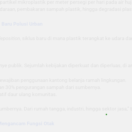
tikel mikroplastik per meter persegi per hari pada air huja
endaraan, pembakaran sampah plastik, hingga degradasi plast
s Baru Polusi Urban
eposition
, siklus baru di mana plastik terangkat ke udara d
 publik. Sejumlah kebijakan diperkuat dan diperluas, di a
wajiban penggunaan kantong belanja ramah lingkungan.
an 30% pengurangan sampah dari sumbernya.
atif daur ulang komunitas.
umbernya. Dari rumah tangga, industri, hingga sektor jasa,”
 Mengancam Fungsi Otak