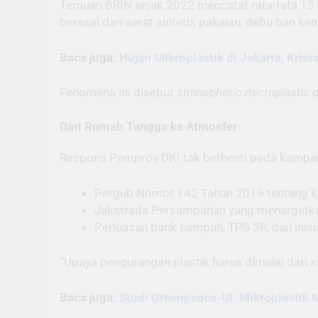
Temuan BRIN sejak 2022 mencatat rata-rata 15 par
berasal dari serat sintetis pakaian, debu ban k
Baca juga:
Hujan Mikroplastik di Jakarta, Krisi
Fenomena ini disebut
atmospheric microplastic d
Dari Rumah Tangga ke Atmosfer
Respons Pemprov DKI tak berhenti pada kampanye
Pergub Nomor 142 Tahun 2019 tentang ke
Jakstrada Persampahan yang menargetk
Perluasan bank sampah, TPS 3R, dan inisi
“Upaya pengurangan plastik harus dimulai dari s
Baca juga:
Studi Greenpeace-UI: Mikroplastik