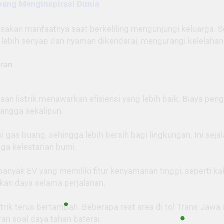
 yang Menginspirasi Dunia
sakan manfaatnya saat berkeliling mengunjungi keluarga. Se
a lebih senyap dan nyaman dikendarai, mengurangi kelelahan
aran
an listrik menawarkan efisiensi yang lebih baik. Biaya pen
tangga sekalipun.
i gas buang, sehingga lebih bersih bagi lingkungan. Ini seja
aga kelestarian bumi.
nyak EV yang memiliki fitur kenyamanan tinggi, seperti kab
an daya selama perjalanan.
strik terus bertambah. Beberapa rest area di tol Trans-Jawa 
n soal daya tahan baterai.