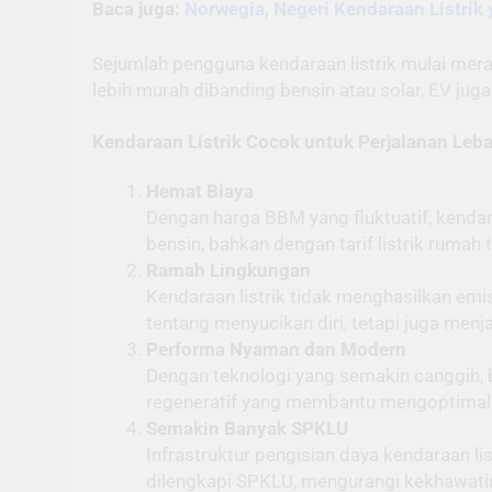
Baca juga:
Norwegia, Negeri Kendaraan Listrik
Sejumlah pengguna kendaraan listrik mulai mera
lebih murah dibanding bensin atau solar, EV jug
Kendaraan Listrik Cocok untuk Perjalanan Leb
Hemat Biaya
Dengan harga BBM yang fluktuatif, kendara
bensin, bahkan dengan tarif listrik rumah 
Ramah Lingkungan
Kendaraan listrik tidak menghasilkan emis
tentang menyucikan diri, tetapi juga menj
Performa Nyaman dan Modern
Dengan teknologi yang semakin canggih, ba
regeneratif yang membantu mengoptimalk
Semakin Banyak SPKLU
Infrastruktur pengisian daya kendaraan li
dilengkapi SPKLU, mengurangi kekhawatira