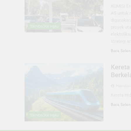
KOMISI Er
AS untuk m
digunakan 
TEKNOLOGI HIJAU
proyek uta
elektrifik
strategi 
Baca Selen
Kereta
Berkela
Hamdani
Kereta Hi
Baca Selen
TEKNOLOGI HIJAU