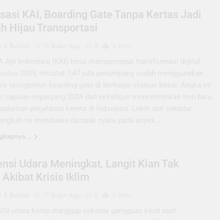
isasi KAI, Boarding Gate Tanpa Kertas Jadi
h Hijau Transportasi
 S Rukiah
11 Bulan Ago
0
3 Mins
 Api Indonesia (KAI) terus mempercepat transformasi digital.
ustus 2025, tercatat 7,47 juta penumpang sudah menggunakan
ce recognition boarding gate di berbagai stasiun besar. Angka ini
 capaian sepanjang 2024 dan sekaligus mencerminkan tren baru
alaman perjalanan kereta di Indonesia. Lebih dari sekadar
, langkah ini membawa dampak nyata pada aspek…
gkapnya...
ensi Udara Meningkat, Langit Kian Tak
Akibat Krisis Iklim
 S Rukiah
11 Bulan Ago
0
3 Mins
I udara kerap dianggap sekadar gangguan kecil saat