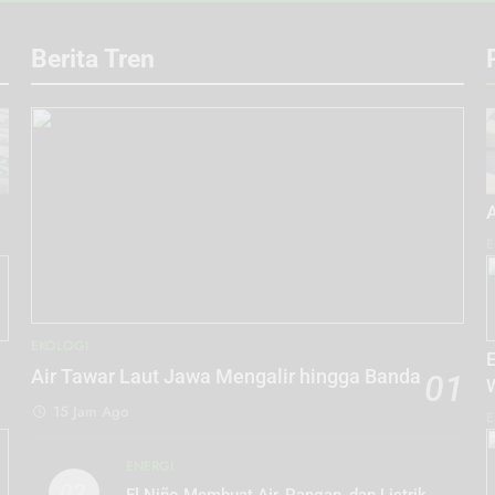
Berita Tren
E
EKOLOGI
E
Air Tawar Laut Jawa Mengalir hingga Banda
01
15 Jam Ago
E
ENERGI
02