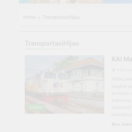
Home
TransportasiHijau
TransportasiHijau
KAI Ma
R Bestia
PERALIHAN
langkah pe
ini belum
Indonesia
lokomotif
ENERGI
mandatori
Baca Selen