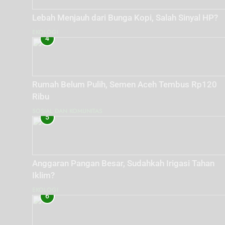
Lebah Menjauh dari Bunga Kopi, Salah Sinyal HP?
EKOLOGI
4
Rumah Belum Pulih, Semen Aceh Tembus Rp120
Ribu
SOSIAL DAN KOMUNITAS
5
Anggaran Pangan Besar, Sudahkah Irigasi Tahan
Iklim?
EKOLOGI
6