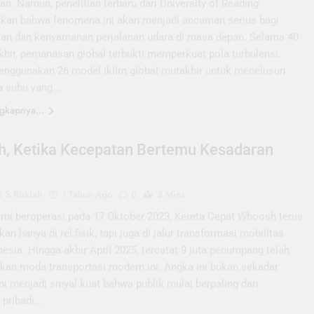
n. Namun, penelitian terbaru dari University of Reading
kan bahwa fenomena ini akan menjadi ancaman serius bagi
an dan kenyamanan perjalanan udara di masa depan. Selama 40
khir, pemanasan global terbukti memperkuat pola turbulensi.
menggunakan 26 model iklim global mutakhir untuk menelusuri
a suhu yang…
gkapnya...
, Ketika Kecepatan Bertemu Kesadaran
 S Rukiah
1 Tahun Ago
0
3 Mins
mi beroperasi pada 17 Oktober 2023, Kereta Cepat Whoosh terus
kan hanya di rel fisik, tapi juga di jalur transformasi mobilitas
nesia. Hingga akhir April 2025, tercatat 9 juta penumpang telah
an moda transportasi modern ini. Angka ini bukan sekadar
 Ini menjadi sinyal kuat bahwa publik mulai berpaling dari
 pribadi…