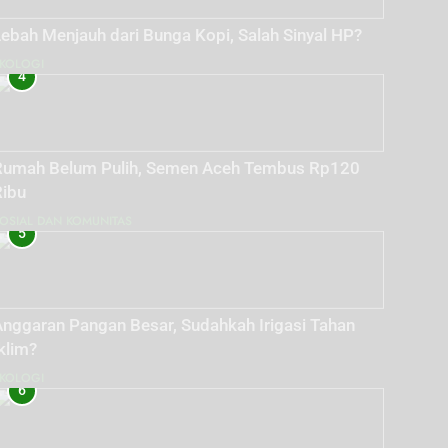
ebah Menjauh dari Bunga Kopi, Salah Sinyal HP?
KOLOGI
4
Rumah Belum Pulih, Semen Aceh Tembus Rp120
Ribu
OSIAL DAN KOMUNITAS
5
Anggaran Pangan Besar, Sudahkah Irigasi Tahan
klim?
KOLOGI
6