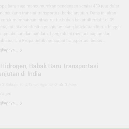
opa baru saja mengumumkan pendanaan senilai 439 juta dolar
endukung transisi transportasi berkelanjutan. Dana ini akan
untuk membangun infrastruktur bahan bakar alternatif di 39
ma, mulai dari stasiun pengisian ulang kendaraan listrik hingga
asi pelabuhan dan bandara. Langkah ini menjadi bagian dari
ambisius Uni Eropa untuk mencapai transportasi bebas…
gkapnya...
 Hidrogen, Babak Baru Transportasi
njutan di India
 S Rukiah
2 Tahun Ago
0
3 Mins
drogen
gkapnya...