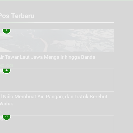
Pos Terbaru
1
Air Tawar Laut Jawa Mengalir hingga Banda
KOLOGI
2
l Niño Membuat Air, Pangan, dan Listrik Berebut
Waduk
NERGI
3