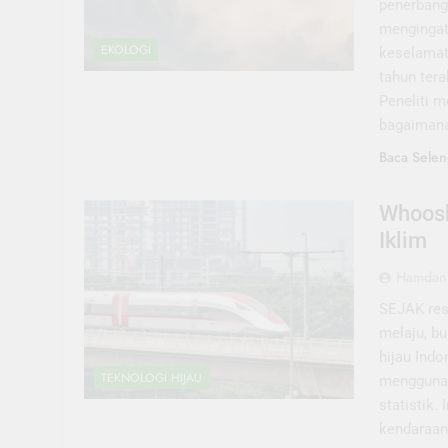
penerbanga
mengingat
EKOLOGI
keselamat
tahun tera
Peneliti 
bagaiman
Baca Selen
Whoosh
Iklim
Hamdani
SEJAK res
melaju, bu
hijau Indo
TEKNOLOGI HIJAU
menggunak
statistik.
kendaraan