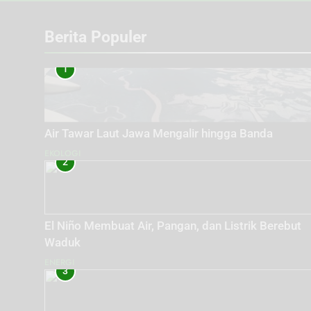
Berita Populer
1
Air Tawar Laut Jawa Mengalir hingga Banda
EKOLOGI
2
El Niño Membuat Air, Pangan, dan Listrik Berebut
Waduk
ENERGI
3