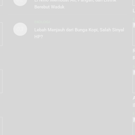
El Niño Membuat Air, Pangan, dan Listrik
Berebut Waduk
L
E
EKOLOGI
03
Lebah Menjauh dari Bunga Kopi, Salah Sinyal
HP?
S
I
E