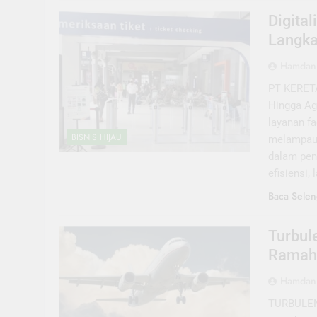
Digital
Langka
Hamdani
PT KERETA
Hingga Ag
layanan fa
BISNIS HIJAU
melampaui
dalam peng
efisiensi
Baca Selen
Turbul
Ramah 
Hamdani
TURBULENS