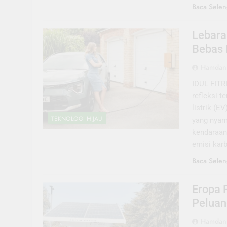
Baca Selen
Lebaran
Bebas 
Hamdani
IDUL FITR
refleksi t
listrik (E
TEKNOLOGI HIJAU
yang nyam
kendaraan
emisi karb
Baca Selen
Eropa 
Peluan
Hamdani