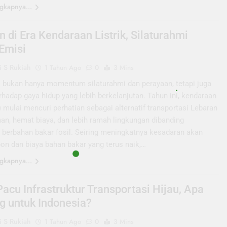
gkapnya...
 di Era Kendaraan Listrik, Silaturahmi
Emisi
 S Rukiah
1 Tahun Ago
0
3 Mins
I bukan hanya momentum silaturahmi dan perayaan, tetapi juga
erhadap gaya hidup yang lebih berkelanjutan. Tahun ini, kendaraan
V) mulai mencuri perhatian sebagai alternatif transportasi Lebaran
an, hemat biaya, dan lebih ramah lingkungan dibanding
 berbahan bakar fosil. Seiring meningkatnya kesadaran akan
on dan biaya bahan bakar yang terus naik,…
gkapnya...
Pacu Infrastruktur Transportasi Hijau, Apa
g untuk Indonesia?
 S Rukiah
1 Tahun Ago
0
3 Mins