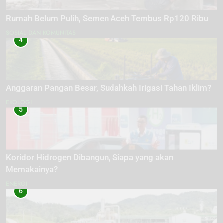
Rumah Belum Pulih, Semen Aceh Tembus Rp120 Ribu
SOSIAL DAN KOMUNITAS
4
Anggaran Pangan Besar, Sudahkah Irigasi Tahan Iklim?
EKOLOGI
5
Koridor Hidrogen Dibangun, Siapa yang akan
Memakainya?
ENERGI
6