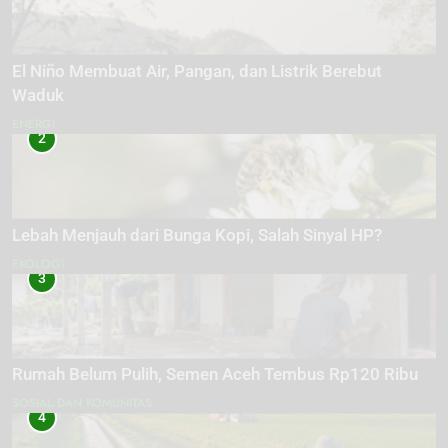
El Niño Membuat Air, Pangan, dan Listrik Berebut
Waduk
ENERGI
2
Lebah Menjauh dari Bunga Kopi, Salah Sinyal HP?
EKOLOGI
3
Rumah Belum Pulih, Semen Aceh Tembus Rp120 Ribu
SOSIAL DAN KOMUNITAS
4