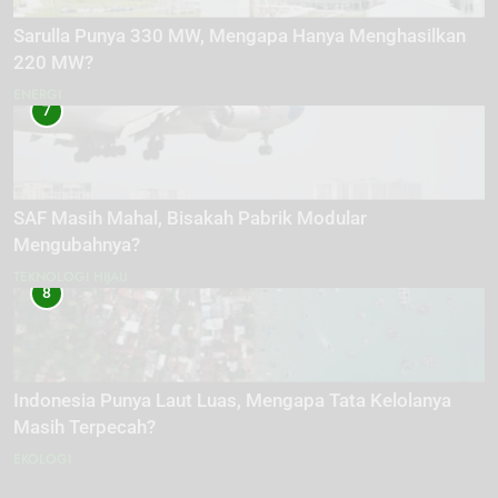
Sarulla Punya 330 MW, Mengapa Hanya Menghasilkan
220 MW?
ENERGI
7
SAF Masih Mahal, Bisakah Pabrik Modular
Mengubahnya?
TEKNOLOGI HIJAU
8
Indonesia Punya Laut Luas, Mengapa Tata Kelolanya
Masih Terpecah?
EKOLOGI