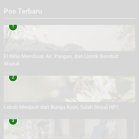
Pos Terbaru
1
El Niño Membuat Air, Pangan, dan Listrik Berebut
Waduk
ENERGI
2
Lebah Menjauh dari Bunga Kopi, Salah Sinyal HP?
EKOLOGI
3