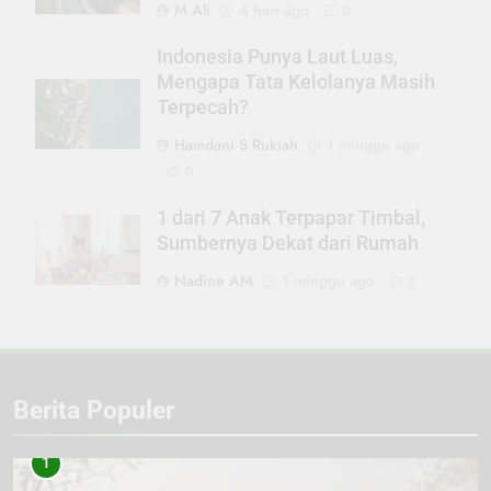
M Ali
4 hari ago
0
Indonesia Punya Laut Luas,
Mengapa Tata Kelolanya Masih
Terpecah?
Hamdani S Rukiah
1 minggu ago
0
1 dari 7 Anak Terpapar Timbal,
Sumbernya Dekat dari Rumah
Nadine AM
1 minggu ago
0
Berita Populer
1