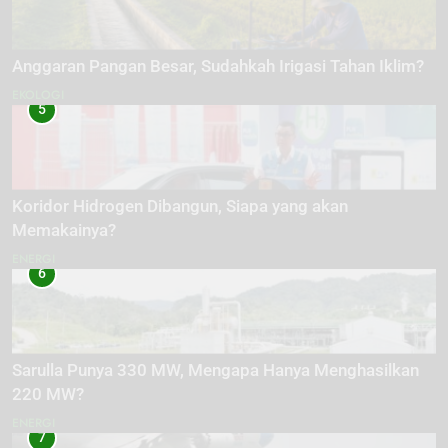
Anggaran Pangan Besar, Sudahkah Irigasi Tahan Iklim?
EKOLOGI
5
Koridor Hidrogen Dibangun, Siapa yang akan
Memakainya?
ENERGI
6
Sarulla Punya 330 MW, Mengapa Hanya Menghasilkan
220 MW?
ENERGI
7