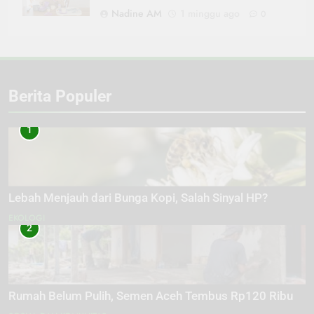
Nadine AM
1 minggu ago
0
Berita Populer
1
Lebah Menjauh dari Bunga Kopi, Salah Sinyal HP?
EKOLOGI
2
Rumah Belum Pulih, Semen Aceh Tembus Rp120 Ribu