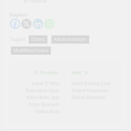
air nasional.
Bagikan
Tagged:
ElNino
KetahananIklim
ModifikasiCuaca
Previous:
Next:
Navigasi
pos
Super El Niño
Ebola Datang Saat
Berpotensi Ubah
Sistem Kesehatan
Krisis Iklim Jadi
Global Melemah
Krisis Ekonomi
Global Baru