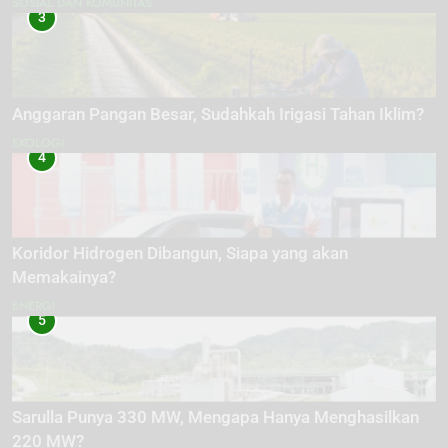
SOSIAL DAN KOMUNITAS
3
Anggaran Pangan Besar, Sudahkah Irigasi Tahan Iklim?
EKOLOGI
4
Koridor Hidrogen Dibangun, Siapa yang akan
Memakainya?
ENERGI
5
Sarulla Punya 330 MW, Mengapa Hanya Menghasilkan
220 MW?