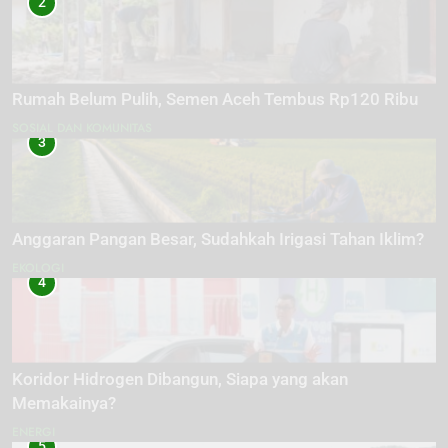
2
Rumah Belum Pulih, Semen Aceh Tembus Rp120 Ribu
SOSIAL DAN KOMUNITAS
3
Anggaran Pangan Besar, Sudahkah Irigasi Tahan Iklim?
EKOLOGI
4
Koridor Hidrogen Dibangun, Siapa yang akan
Memakainya?
ENERGI
5