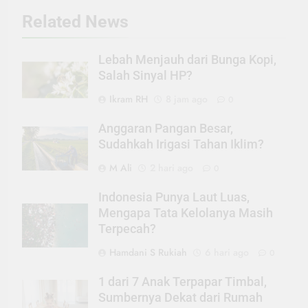
Related News
Lebah Menjauh dari Bunga Kopi,
Salah Sinyal HP?
Ikram RH
8 jam ago
0
Anggaran Pangan Besar,
Sudahkah Irigasi Tahan Iklim?
M Ali
2 hari ago
0
Indonesia Punya Laut Luas,
Mengapa Tata Kelolanya Masih
Terpecah?
Hamdani S Rukiah
6 hari ago
0
1 dari 7 Anak Terpapar Timbal,
Sumbernya Dekat dari Rumah