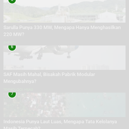
Sarulla Punya 330 MW, Mengapa Hanya Menghasilkan
220 MW?
ENERGI
6
SAF Masih Mahal, Bisakah Pabrik Modular
Mengubahnya?
TEKNOLOGI HIJAU
7
Indonesia Punya Laut Luas, Mengapa Tata Kelolanya
Masih Terpecah?