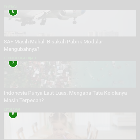
ENERGI
6
SAF Masih Mahal, Bisakah Pabrik Modular
Mengubahnya?
TEKNOLOGI HIJAU
7
Indonesia Punya Laut Luas, Mengapa Tata Kelolanya
Masih Terpecah?
EKOLOGI
8