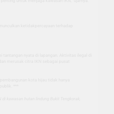
penting untuk menjaga kawasan IKN,” ujarnya.
emunculkan ketidakpercayaan terhadap
antangan nyata di lapangan. Aktivitas ilegal di
an merusak citra IKN sebagai pusat
n pembangunan kota hijau tidak hanya
ublik. ***
 di kawasan hutan lindung Bukit Tengkorak,