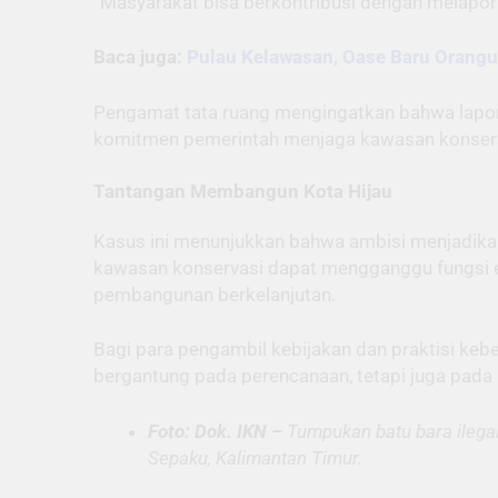
“Masyarakat bisa berkontribusi dengan melapor
Baca juga:
Pulau Kelawasan, Oase Baru Orangu
Pengamat tata ruang mengingatkan bahwa lapora
komitmen pemerintah menjaga kawasan konserv
Tantangan Membangun Kota Hijau
Kasus ini menunjukkan bahwa ambisi menjadikan 
kawasan konservasi dapat mengganggu fungsi e
pembangunan berkelanjutan.
Bagi para pengambil kebijakan dan praktisi keb
bergantung pada perencanaan, tetapi juga pada 
Foto: Dok. IKN –
Tumpukan batu bara ilegal
Sepaku, Kalimantan Timur.