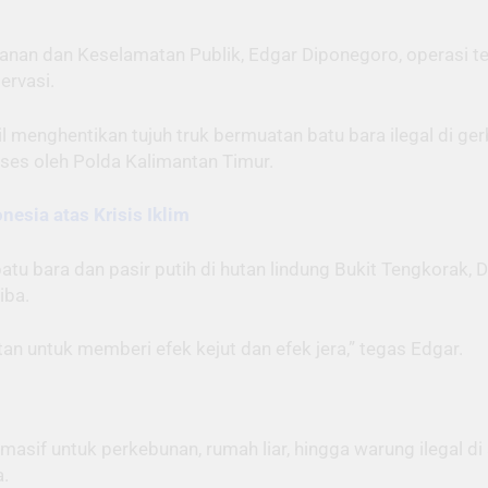
nan dan Keselamatan Publik, Edgar Diponegoro, operasi t
ervasi.
 menghentikan tujuh truk bermuatan batu bara ilegal di g
ses oleh Polda Kalimantan Timur.
esia atas Krisis Iklim
atu bara dan pasir putih di hutan lindung Bukit Tengkorak
iba.
n untuk memberi efek kejut dan efek jera,” tegas Edgar.
asif untuk perkebunan, rumah liar, hingga warung ilegal 
.