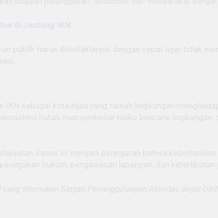
kan dugaan pelanggaran. Informasi dari masyarakat sangat 
tan di Jantung IKN
n publik harus ditindaklanjuti dengan cepat agar tidak m
asi.
IKN sebagai kota hijau yang ramah lingkungan menghadapi t
kosistem hutan, memperbesar risiko bencana lingkungan, d
erlanjutan, kasus ini menjadi peringatan bahwa keberhasila
penegakan hukum, pengawasan lapangan, dan keterlibatan p
 yang ditemukan Satgas Penanggulangan Aktivitas Ilegal OIKN