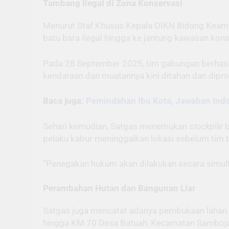
Tambang Ilegal di Zona Konservasi
Menurut Staf Khusus Kepala OIKN Bidang Keama
batu bara ilegal hingga ke jantung kawasan kons
Pada 28 September 2025, tim gabungan berhasil
kendaraan dan muatannya kini ditahan dan dipro
Baca juga:
Pemindahan Ibu Kota, Jawaban Indon
Sehari kemudian, Satgas menemukan
stockpile
b
pelaku kabur meninggalkan lokasi sebelum tim t
“Penegakan hukum akan dilakukan secara simulta
Perambahan Hutan dan Bangunan Liar
Satgas juga mencatat adanya pembukaan lahan m
hingga KM 70 Desa Batuah, Kecamatan Samboja