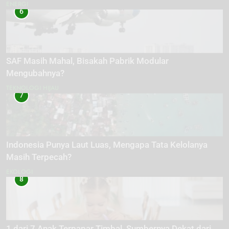
ENERGI
6
SAF Masih Mahal, Bisakah Pabrik Modular
Mengubahnya?
TEKNOLOGI HIJAU
7
Indonesia Punya Laut Luas, Mengapa Tata Kelolanya
Masih Terpecah?
EKOLOGI
8
1 dari 7 Anak Terpapar Timbal, Sumbernya Dekat dari