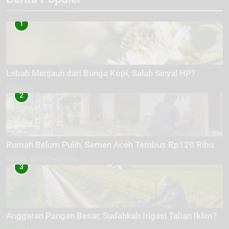
1
Lebah Menjauh dari Bunga Kopi, Salah Sinyal HP?
EKOLOGI
2
Rumah Belum Pulih, Semen Aceh Tembus Rp120 Ribu
SOSIAL DAN KOMUNITAS
3
Anggaran Pangan Besar, Sudahkah Irigasi Tahan Iklim?