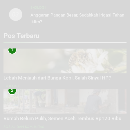
EKOLOGI
03
Anggaran Pangan Besar, Sudahkah Irigasi Tahan
Iklim?
Pos Terbaru
1
Lebah Menjauh dari Bunga Kopi, Salah Sinyal HP?
EKOLOGI
2
Rumah Belum Pulih, Semen Aceh Tembus Rp120 Ribu
SOSIAL DAN KOMUNITAS