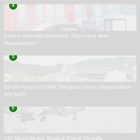
EKOLOGI
4
Koridor Hidrogen Dibangun, Siapa yang akan
Memakainya?
ENERGI
5
Sarulla Punya 330 MW, Mengapa Hanya Menghasilkan
220 MW?
ENERGI
6
SAF Masih Mahal, Bisakah Pabrik Modular