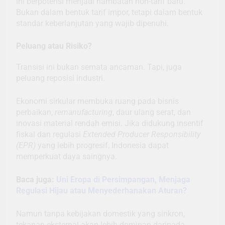
ini berpotensi menjadi hambatan non-tarif baru.
Bukan dalam bentuk tarif impor, tetapi dalam bentuk
standar keberlanjutan yang wajib dipenuhi.
Peluang atau Risiko?
Transisi ini bukan semata ancaman. Tapi, juga
peluang reposisi industri.
Ekonomi sirkular membuka ruang pada bisnis
perbaikan,
remanufacturing
, daur ulang serat, dan
inovasi material rendah emisi. Jika didukung insentif
fiskal dan regulasi
Extended Producer Responsibility
(EPR)
yang lebih progresif, Indonesia dapat
memperkuat daya saingnya.
Baca juga:
Uni Eropa di Persimpangan, Menjaga
Regulasi Hijau atau Menyederhanakan Aturan?
Namun tanpa kebijakan domestik yang sinkron,
tekanan eksternal akan lebih dominan daripada