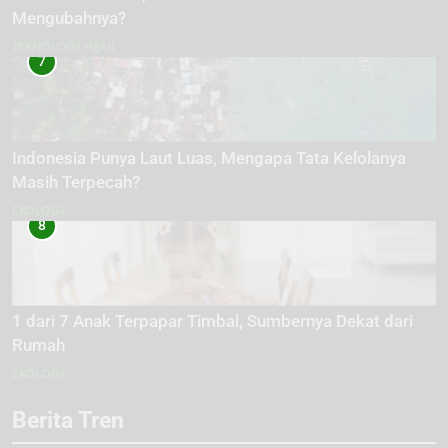
Mengubahnya?
TEKNOLOGI HIJAU
7
Indonesia Punya Laut Luas, Mengapa Tata Kelolanya
Masih Terpecah?
EKOLOGI
8
1 dari 7 Anak Terpapar Timbal, Sumbernya Dekat dari
Rumah
EKOLOGI
Berita Tren