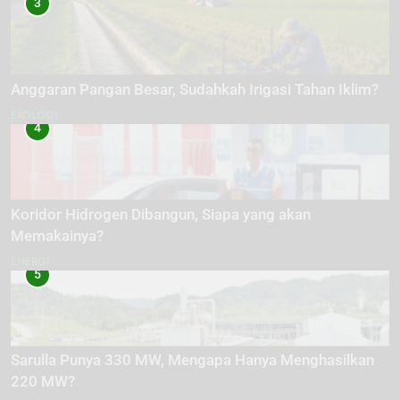
3
Anggaran Pangan Besar, Sudahkah Irigasi Tahan Iklim?
EKOLOGI
4
Koridor Hidrogen Dibangun, Siapa yang akan
Memakainya?
ENERGI
5
Sarulla Punya 330 MW, Mengapa Hanya Menghasilkan
220 MW?