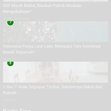
SAF Masih Mahal, Bisakah Pabrik Modular
Mengubahnya?
TEKNOLOGI HIJAU
7
Indonesia Punya Laut Luas, Mengapa Tata Kelolanya
Masih Terpecah?
EKOLOGI
8
1 dari 7 Anak Terpapar Timbal, Sumbernya Dekat dari
Rumah
EKOLOGI