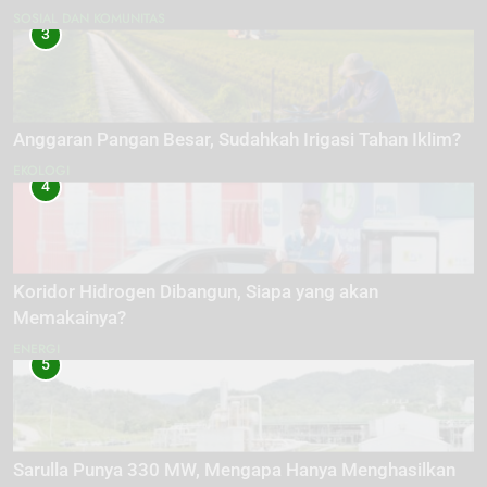
SOSIAL DAN KOMUNITAS
3
Anggaran Pangan Besar, Sudahkah Irigasi Tahan Iklim?
EKOLOGI
4
Koridor Hidrogen Dibangun, Siapa yang akan
Memakainya?
ENERGI
5
Sarulla Punya 330 MW, Mengapa Hanya Menghasilkan