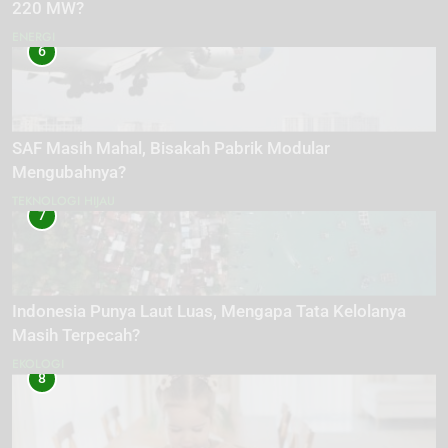
220 MW?
ENERGI
6
SAF Masih Mahal, Bisakah Pabrik Modular
Mengubahnya?
TEKNOLOGI HIJAU
7
Indonesia Punya Laut Luas, Mengapa Tata Kelolanya
Masih Terpecah?
EKOLOGI
8