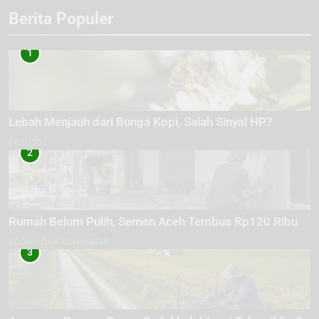
Berita Populer
1
Lebah Menjauh dari Bunga Kopi, Salah Sinyal HP?
EKOLOGI
2
Rumah Belum Pulih, Semen Aceh Tembus Rp120 Ribu
SOSIAL DAN KOMUNITAS
3