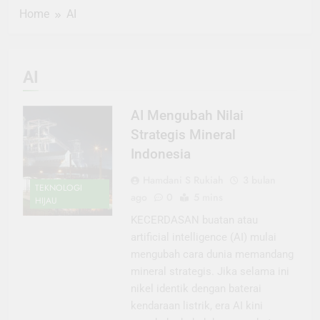
Home
AI
AI
AI Mengubah Nilai
Strategis Mineral
Indonesia
Hamdani S Rukiah
3 bulan
TEKNOLOGI
ago
0
5 mins
HIJAU
KECERDASAN buatan atau
artificial intelligence (AI) mulai
mengubah cara dunia memandang
mineral strategis. Jika selama ini
nikel identik dengan baterai
kendaraan listrik, era AI kini