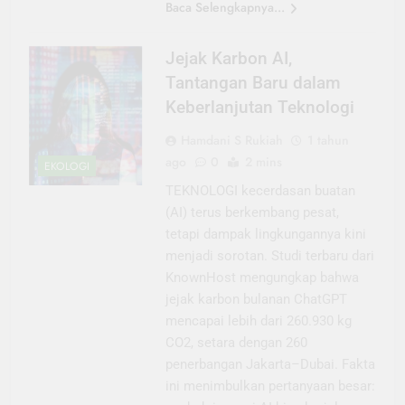
Baca Selengkapnya...
Jejak Karbon AI,
Tantangan Baru dalam
Keberlanjutan Teknologi
Hamdani S Rukiah
1 tahun
ago
0
2 mins
EKOLOGI
TEKNOLOGI kecerdasan buatan
(AI) terus berkembang pesat,
tetapi dampak lingkungannya kini
menjadi sorotan. Studi terbaru dari
KnownHost mengungkap bahwa
jejak karbon bulanan ChatGPT
mencapai lebih dari 260.930 kg
CO2, setara dengan 260
penerbangan Jakarta–Dubai. Fakta
ini menimbulkan pertanyaan besar: