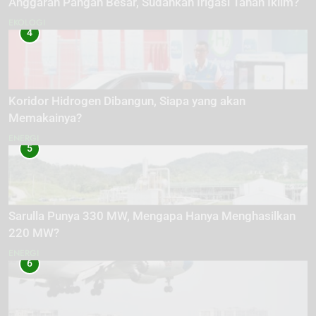
Anggaran Pangan Besar, Sudahkah Irigasi Tahan Iklim?
EKOLOGI
4
Koridor Hidrogen Dibangun, Siapa yang akan
Memakainya?
ENERGI
5
Sarulla Punya 330 MW, Mengapa Hanya Menghasilkan
220 MW?
ENERGI
6