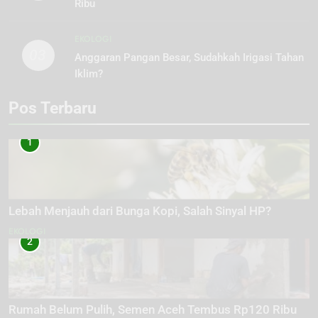
Ribu
EKOLOGI
03
Anggaran Pangan Besar, Sudahkah Irigasi Tahan
Iklim?
Pos Terbaru
1
Lebah Menjauh dari Bunga Kopi, Salah Sinyal HP?
EKOLOGI
2
Rumah Belum Pulih, Semen Aceh Tembus Rp120 Ribu