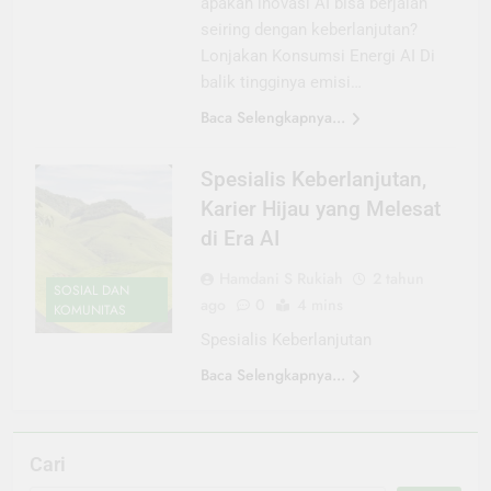
apakah inovasi AI bisa berjalan
seiring dengan keberlanjutan?
Lonjakan Konsumsi Energi AI Di
balik tingginya emisi…
Baca Selengkapnya...
Spesialis Keberlanjutan,
Karier Hijau yang Melesat
di Era AI
Hamdani S Rukiah
2 tahun
SOSIAL DAN
ago
0
4 mins
KOMUNITAS
Spesialis Keberlanjutan
Baca Selengkapnya...
Cari