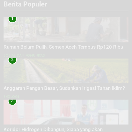
Berita Populer
1
Rumah Belum Pulih, Semen Aceh Tembus Rp120 Ribu
SOSIAL DAN KOMUNITAS
2
Anggaran Pangan Besar, Sudahkah Irigasi Tahan Iklim?
EKOLOGI
3
Koridor Hidrogen Dibangun, Siapa yang akan