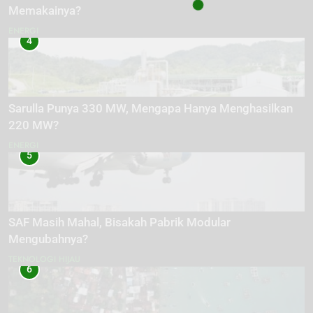
Memakainya?
ENERGI
4
Sarulla Punya 330 MW, Mengapa Hanya Menghasilkan
220 MW?
ENERGI
5
SAF Masih Mahal, Bisakah Pabrik Modular
Mengubahnya?
TEKNOLOGI HIJAU
6