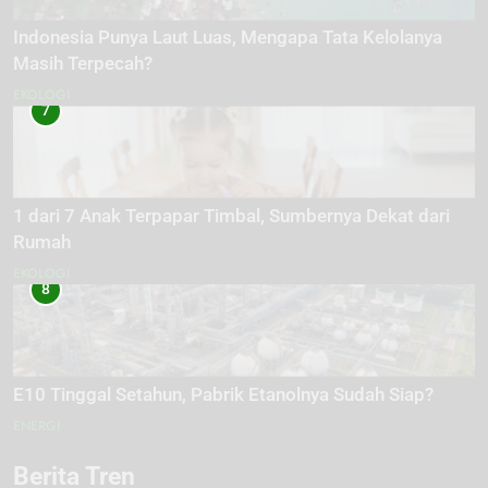
Indonesia Punya Laut Luas, Mengapa Tata Kelolanya
Masih Terpecah?
EKOLOGI
7
1 dari 7 Anak Terpapar Timbal, Sumbernya Dekat dari
Rumah
EKOLOGI
8
E10 Tinggal Setahun, Pabrik Etanolnya Sudah Siap?
ENERGI
Berita Tren