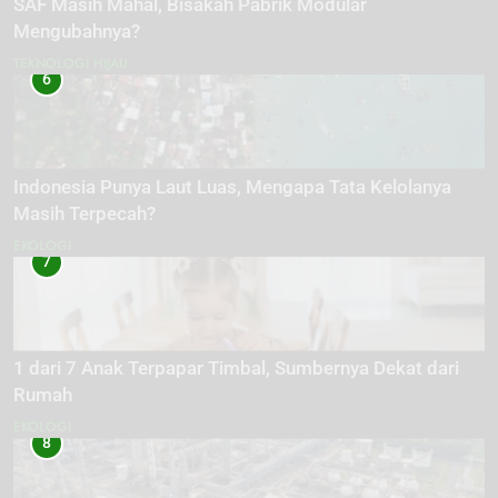
SAF Masih Mahal, Bisakah Pabrik Modular
Mengubahnya?
TEKNOLOGI HIJAU
6
Indonesia Punya Laut Luas, Mengapa Tata Kelolanya
Masih Terpecah?
EKOLOGI
7
1 dari 7 Anak Terpapar Timbal, Sumbernya Dekat dari
Rumah
EKOLOGI
8