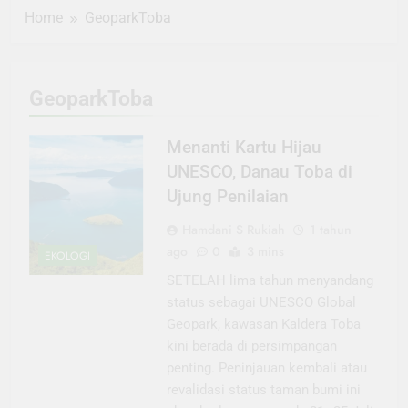
Home
GeoparkToba
GeoparkToba
Menanti Kartu Hijau
UNESCO, Danau Toba di
Ujung Penilaian
Hamdani S Rukiah
1 tahun
ago
0
3 mins
EKOLOGI
SETELAH lima tahun menyandang
status sebagai UNESCO Global
Geopark, kawasan Kaldera Toba
kini berada di persimpangan
penting. Peninjauan kembali atau
revalidasi status taman bumi ini