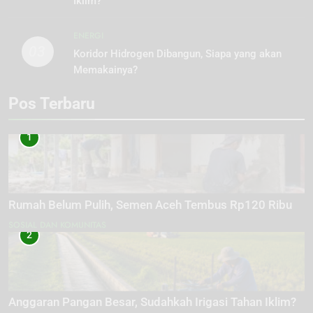
Iklim?
ENERGI
03
Koridor Hidrogen Dibangun, Siapa yang akan
Memakainya?
Pos Terbaru
1
Rumah Belum Pulih, Semen Aceh Tembus Rp120 Ribu
SOSIAL DAN KOMUNITAS
2
Anggaran Pangan Besar, Sudahkah Irigasi Tahan Iklim?