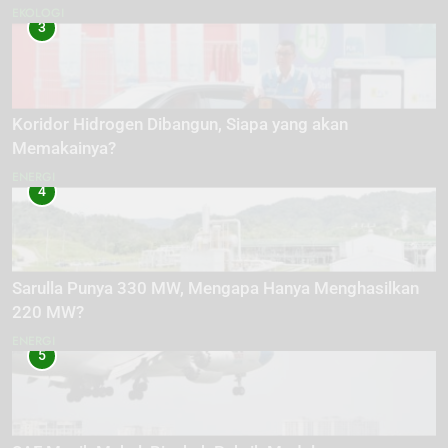
EKOLOGI
3
Koridor Hidrogen Dibangun, Siapa yang akan
Memakainya?
ENERGI
4
Sarulla Punya 330 MW, Mengapa Hanya Menghasilkan
220 MW?
ENERGI
5