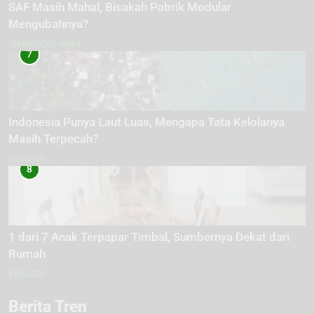
SAF Masih Mahal, Bisakah Pabrik Modular
Mengubahnya?
TEKNOLOGI HIJAU
7
Indonesia Punya Laut Luas, Mengapa Tata Kelolanya
Masih Terpecah?
EKOLOGI
8
1 dari 7 Anak Terpapar Timbal, Sumbernya Dekat dari
Rumah
EKOLOGI
Berita Tren