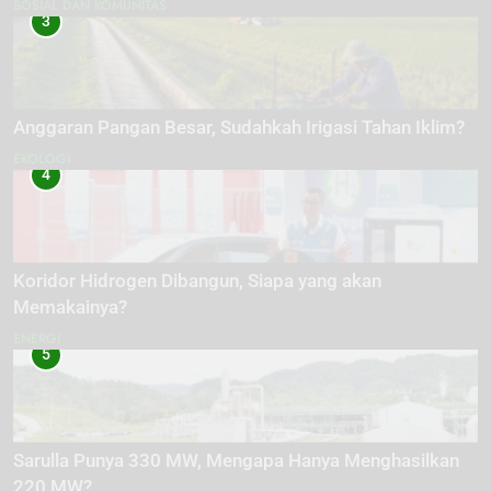
SOSIAL DAN KOMUNITAS
3
Anggaran Pangan Besar, Sudahkah Irigasi Tahan Iklim?
EKOLOGI
4
Koridor Hidrogen Dibangun, Siapa yang akan
Memakainya?
ENERGI
5
Sarulla Punya 330 MW, Mengapa Hanya Menghasilkan
220 MW?