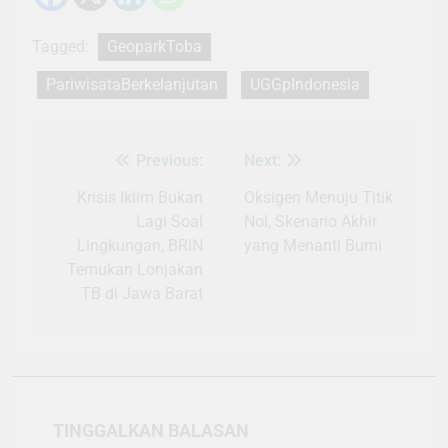
Tagged:
GeoparkToba
PariwisataBerkelanjutan
UGGpIndonesia
Previous:
Next:
Navigasi
pos
Krisis Iklim Bukan
Oksigen Menuju Titik
Lagi Soal
Nol, Skenario Akhir
Lingkungan, BRIN
yang Menanti Bumi
Temukan Lonjakan
TB di Jawa Barat
TINGGALKAN BALASAN