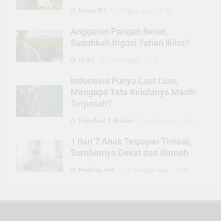
Ikram RH
11 jam ago
0
Anggaran Pangan Besar,
Sudahkah Irigasi Tahan Iklim?
M Ali
2 hari ago
0
Indonesia Punya Laut Luas,
Mengapa Tata Kelolanya Masih
Terpecah?
Hamdani S Rukiah
6 hari ago
0
1 dari 7 Anak Terpapar Timbal,
Sumbernya Dekat dari Rumah
Nadine AM
1 minggu ago
0