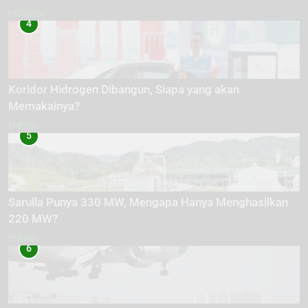
EKOLOGI
4
Koridor Hidrogen Dibangun, Siapa yang akan
Memakainya?
ENERGI
5
Sarulla Punya 330 MW, Mengapa Hanya Menghasilkan
220 MW?
ENERGI
6