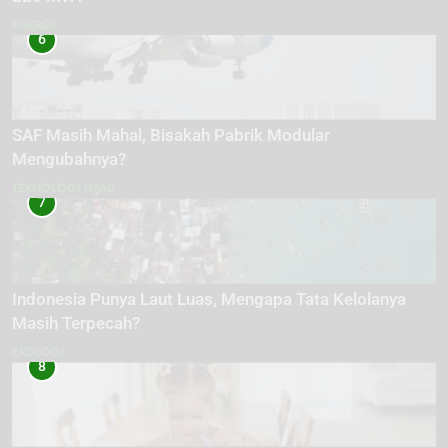
ENERGI
6
SAF Masih Mahal, Bisakah Pabrik Modular
Mengubahnya?
TEKNOLOGI HIJAU
7
Indonesia Punya Laut Luas, Mengapa Tata Kelolanya
Masih Terpecah?
EKOLOGI
8