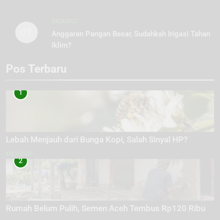
EKOLOGI
03
Anggaran Pangan Besar, Sudahkah Irigasi Tahan
Iklim?
Pos Terbaru
1
Lebah Menjauh dari Bunga Kopi, Salah Sinyal HP?
EKOLOGI
2
Rumah Belum Pulih, Semen Aceh Tembus Rp120 Ribu