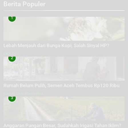
Berita Populer
1
Lebah Menjauh dari Bunga Kopi, Salah Sinyal HP?
EKOLOGI
2
Rumah Belum Pulih, Semen Aceh Tembus Rp120 Ribu
SOSIAL DAN KOMUNITAS
3
Anggaran Pangan Besar, Sudahkah Irigasi Tahan Iklim?