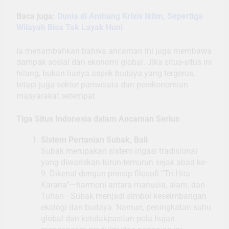
Baca juga:
Dunia di Ambang Krisis Iklim, Sepertiga
Wilayah Bisa Tak Layak Huni
Ia menambahkan bahwa ancaman ini juga membawa
dampak sosial dan ekonomi global. Jika situs-situs ini
hilang, bukan hanya aspek budaya yang tergerus,
tetapi juga sektor pariwisata dan perekonomian
masyarakat setempat.
Tiga Situs Indonesia dalam Ancaman Serius
Sistem Pertanian Subak, Bali
Subak merupakan sistem irigasi tradisional
yang diwariskan turun-temurun sejak abad ke-
9. Dikenal dengan prinsip filosofi “Tri Hita
Karana”—harmoni antara manusia, alam, dan
Tuhan—Subak menjadi simbol keseimbangan
ekologi dan budaya. Namun, peningkatan suhu
global dan ketidakpastian pola hujan