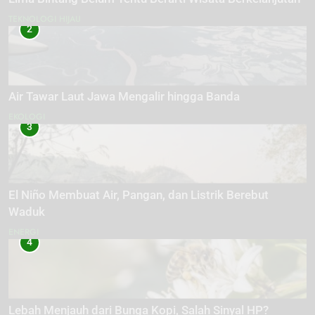
TEKNOLOGI HIJAU
2
Air Tawar Laut Jawa Mengalir hingga Banda
EKOLOGI
3
El Niño Membuat Air, Pangan, dan Listrik Berebut
Waduk
ENERGI
4
Lebah Menjauh dari Bunga Kopi, Salah Sinyal HP?