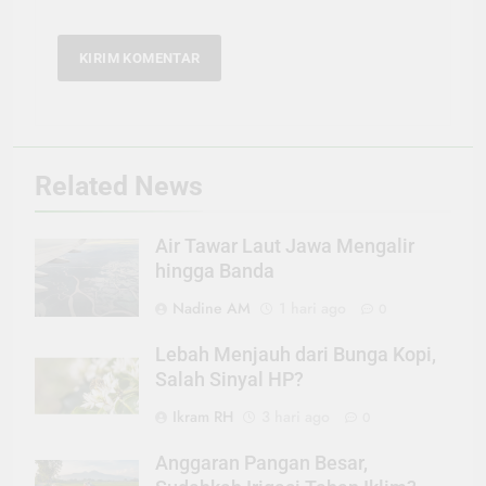
Related News
Air Tawar Laut Jawa Mengalir
hingga Banda
Nadine AM
1 hari ago
0
Lebah Menjauh dari Bunga Kopi,
Salah Sinyal HP?
Ikram RH
3 hari ago
0
Anggaran Pangan Besar,