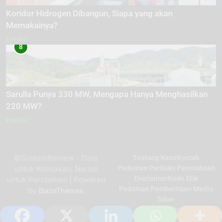
Koridor Hidrogen Dibangun, Siapa yang akan
Memakainya?
ENERGI
8
Sarulla Punya 330 MW, Mengapa Hanya Menghasilkan
220 MW?
ENERGI
©SustainReview - Data
Tentang Kami
Kontak
untuk Kebijakan, Narasi
Pedoman Perilaku Perusahaan
Disclaimer
Kode Etik
untuk Perubahan | Powered
Pedoman Pemberitaan Media
By
.
BlazeThemes
Siber
Kebijakan Privasi