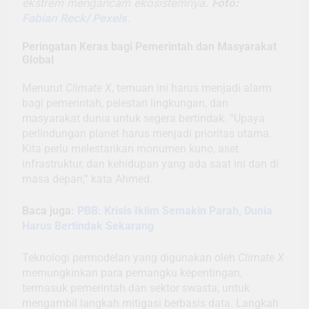
ekstrem mengancam ekosistemnya.
Foto:
Fabian Reck/ Pexels
.
Peringatan Keras bagi Pemerintah dan Masyarakat
Global
Menurut
Climate X
, temuan ini harus menjadi alarm
bagi pemerintah, pelestari lingkungan, dan
masyarakat dunia untuk segera bertindak. “Upaya
perlindungan planet harus menjadi prioritas utama.
Kita perlu melestarikan monumen kuno, aset
infrastruktur, dan kehidupan yang ada saat ini dan di
masa depan,” kata Ahmed.
Baca juga:
PBB: Krisis Iklim Semakin Parah, Dunia
Harus Bertindak Sekarang
Teknologi permodelan yang digunakan oleh
Climate X
memungkinkan para pemangku kepentingan,
termasuk pemerintah dan sektor swasta, untuk
mengambil langkah mitigasi berbasis data. Langkah