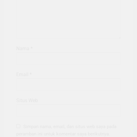
Nama
*
Email
*
Situs Web
Simpan nama, email, dan situs web saya pada
peramban ini untuk komentar saya berikutnya.