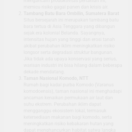
mengancam produktivitas pertanian ini,
memicu risiko gagal panen dan krisis air.
Tambang Batu Bara Ombilin, Sumatera Barat
Situs bersejarah ini merupakan tambang batu
bara tertua di Asia Tenggara yang dibangun
sejak era kolonial Belanda. Sayangnya,
intensitas hujan yang tinggi dan erosi tanah
akibat perubahan iklim meningkatkan risiko
longsor serta degradasi struktur bangunan.
Jika tidak ada upaya konservasi yang serius,
warisan industri ini bisa hilang dalam beberapa
dekade mendatang.
Taman Nasional Komodo, NTT
Rumah bagi kadal purba Komodo (Varanus
komodoensis), taman nasional ini menghadapi
ancaman kenaikan permukaan air laut dan
suhu ekstrem. Perubahan iklim dapat
mengganggu ekosistem lokal, termasuk
ketersediaan makanan bagi komodo, serta
meningkatkan risiko kebakaran hutan yang
dapat menghancurkan habitat satwa langka