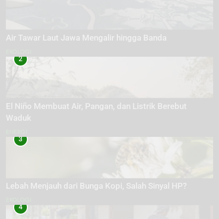
Air Tawar Laut Jawa Mengalir hingga Banda
EKOLOGI
2
El Niño Membuat Air, Pangan, dan Listrik Berebut
Waduk
ENERGI
3
Lebah Menjauh dari Bunga Kopi, Salah Sinyal HP?
EKOLOGI
4