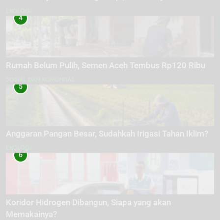
EKOLOGI
4
Rumah Belum Pulih, Semen Aceh Tembus Rp120 Ribu
SOSIAL DAN KOMUNITAS
5
Anggaran Pangan Besar, Sudahkah Irigasi Tahan Iklim?
EKOLOGI
6
Koridor Hidrogen Dibangun, Siapa yang akan
Memakainya?