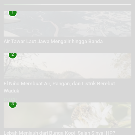
1
Air Tawar Laut Jawa Mengalir hingga Banda
EKOLOGI
2
El Niño Membuat Air, Pangan, dan Listrik Berebut
Waduk
ENERGI
3
Lebah Menjauh dari Bunga Kopi, Salah Sinyal HP?