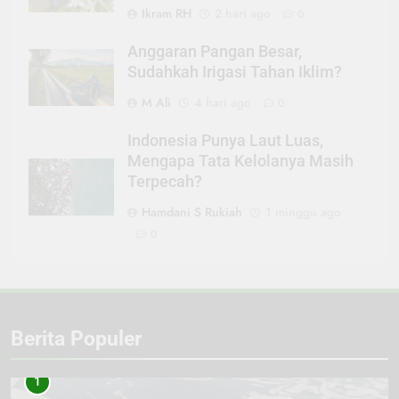
Ikram RH
2 hari ago
0
Anggaran Pangan Besar,
Sudahkah Irigasi Tahan Iklim?
M Ali
4 hari ago
0
Indonesia Punya Laut Luas,
Mengapa Tata Kelolanya Masih
Terpecah?
Hamdani S Rukiah
1 minggu ago
0
Berita Populer
1