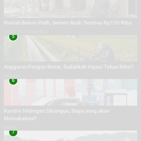
Rumah Belum Pulih, Semen Aceh Tembus Rp120 Ribu
SOSIAL DAN KOMUNITAS
5
Anggaran Pangan Besar, Sudahkah Irigasi Tahan Iklim?
EKOLOGI
6
Koridor Hidrogen Dibangun, Siapa yang akan
Memakainya?
ENERGI
7