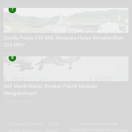
ENERGI
7
Sarulla Punya 330 MW, Mengapa Hanya Menghasilkan
220 MW?
ENERGI
8
SAF Masih Mahal, Bisakah Pabrik Modular
Mengubahnya?
TEKNOLOGI HIJAU
©SustainReview - Data
Tentang Kami
Kontak
untuk Kebijakan, Narasi
Pedoman Perilaku Perusahaan