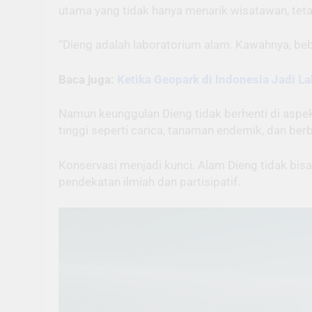
utama yang tidak hanya menarik wisatawan, tetapi
“Dieng adalah laboratorium alam. Kawahnya, beba
Baca juga:
Ketika Geopark di Indonesia Jadi L
Namun keunggulan Dieng tidak berhenti di aspek 
tinggi seperti carica, tanaman endemik, dan be
Konservasi menjadi kunci. Alam Dieng tidak bisa
pendekatan ilmiah dan partisipatif.