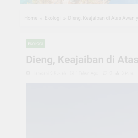
Home
Ekologi
Dieng, Keajaiban di Atas Awan 
EKOLOGI
Dieng, Keajaiban di Ata
0
Hamdani S Rukiah
1 Tahun Ago
3 Mins