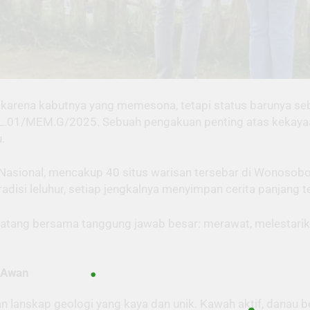
n karena kabutnya yang memesona, tetapi status barunya se
.01/MEM.G/2025. Sebuah pengakuan penting atas kekayaan 
.
Nasional, mencakup 40 situs warisan tersebar di Wonosobo 
adisi leluhur, setiap jengkalnya menyimpan cerita panjang 
 datang bersama tanggung jawab besar: merawat, melestari
s Awan
an lanskap geologi yang kaya dan unik. Kawah aktif, danau 