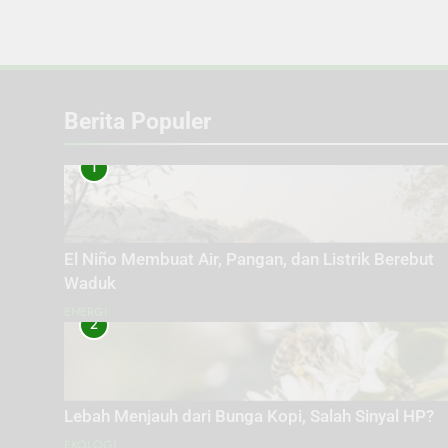
Berita Populer
1
El Niño Membuat Air, Pangan, dan Listrik Berebut
Waduk
ENERGI
2
Lebah Menjauh dari Bunga Kopi, Salah Sinyal HP?
EKOLOGI