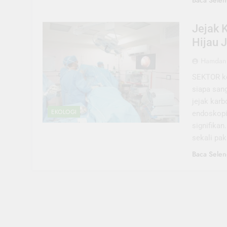
Baca Selen
Jejak 
Hijau J
Hamdani
SEKTOR ke
siapa san
jejak karb
EKOLOGI
endoskopi
signifikan
sekali pa
Baca Selen