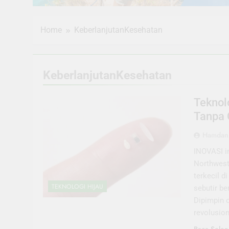
Home
KeberlanjutanKesehatan
KeberlanjutanKesehatan
Teknol
Tanpa 
Hamdani
INOVASI in
Northwest
terkecil d
TEKNOLOGI HIJAU
sebutir be
Dipimpin o
revolusio