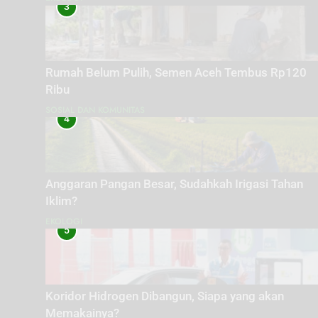
3
Rumah Belum Pulih, Semen Aceh Tembus Rp120
Ribu
SOSIAL DAN KOMUNITAS
4
Anggaran Pangan Besar, Sudahkah Irigasi Tahan
Iklim?
EKOLOGI
5
Koridor Hidrogen Dibangun, Siapa yang akan
Memakainya?