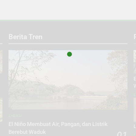
Berita Tren
E
E
ENERGI
El Niño Membuat Air, Pangan, dan Listrik
L
Berebut Waduk
01
E