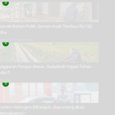
3
Rumah Belum Pulih, Semen Aceh Tembus Rp120
Ribu
OSIAL DAN KOMUNITAS
4
Anggaran Pangan Besar, Sudahkah Irigasi Tahan
klim?
KOLOGI
5
oridor Hidrogen Dibangun, Siapa yang akan
Memakainya?