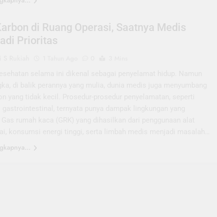
gkapnya...
Karbon di Ruang Operasi, Saatnya Medis
adi Prioritas
 S Rukiah
1 Tahun Ago
0
3 Mins
sehatan selama ini dikenal sebagai penyelamat hidup. Namun
gka, di balik perannya yang mulia, dunia medis juga menyumbang
on yang tidak kecil. Prosedur-prosedur penyelamatan, seperti
 gastrointestinal, ternyata punya dampak lingkungan yang
. Gas rumah kaca (GRK) yang dihasilkan dari penggunaan alat
kai, konsumsi energi tinggi, serta limbah medis menjadi masalah…
gkapnya...