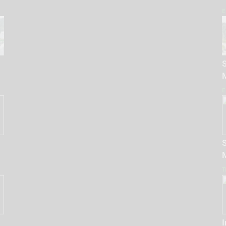
E
E
T