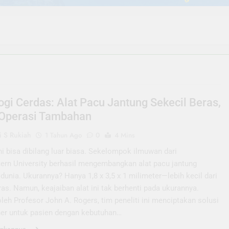
ogi Cerdas: Alat Pacu Jantung Sekecil Beras,
Operasi Tambahan
 S Rukiah
1 Tahun Ago
0
4 Mins
i bisa dibilang luar biasa. Sekelompok ilmuwan dari
ern University berhasil mengembangkan alat pacu jantung
i dunia. Ukurannya? Hanya 1,8 x 3,5 x 1 milimeter—lebih kecil dari
ras. Namun, keajaiban alat ini tak berhenti pada ukurannya.
leh Profesor John A. Rogers, tim peneliti ini menciptakan solusi
ner untuk pasien dengan kebutuhan…