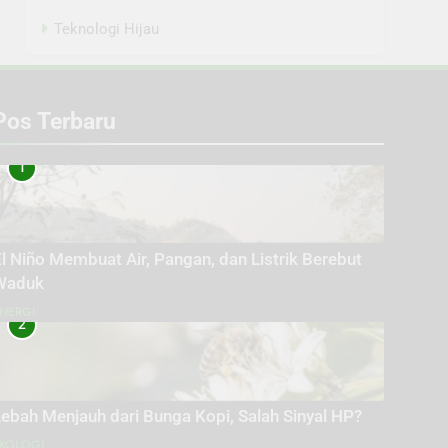
Teknologi Hijau
Pos Terbaru
1
l Niño Membuat Air, Pangan, dan Listrik Berebut
Waduk
NERGI
2
ebah Menjauh dari Bunga Kopi, Salah Sinyal HP?
KOLOGI