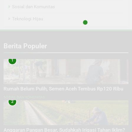
Sosial dan Komunitas
Teknologi Hijau
Berita Populer
1
Rumah Belum Pulih, Semen Aceh Tembus Rp120 Ribu
SOSIAL DAN KOMUNITAS
2
Anggaran Pangan Besar, Sudahkah Irigasi Tahan Iklim?