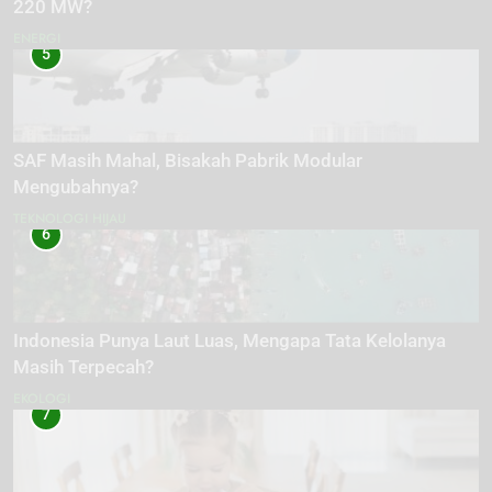
220 MW?
ENERGI
5
SAF Masih Mahal, Bisakah Pabrik Modular
Mengubahnya?
TEKNOLOGI HIJAU
6
Indonesia Punya Laut Luas, Mengapa Tata Kelolanya
Masih Terpecah?
EKOLOGI
7