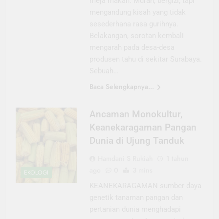
meja makan. Murah, bergizi, tapi
mengandung kisah yang tidak
sesederhana rasa gurihnya.
Belakangan, sorotan kembali
mengarah pada desa-desa
produsen tahu di sekitar Surabaya.
Sebuah…
Baca Selengkapnya...
Ancaman Monokultur,
Keanekaragaman Pangan
Dunia di Ujung Tanduk
Hamdani S Rukiah
1 tahun
ago
0
3 mins
EKOLOGI
KEANEKARAGAMAN sumber daya
genetik tanaman pangan dan
pertanian dunia menghadapi