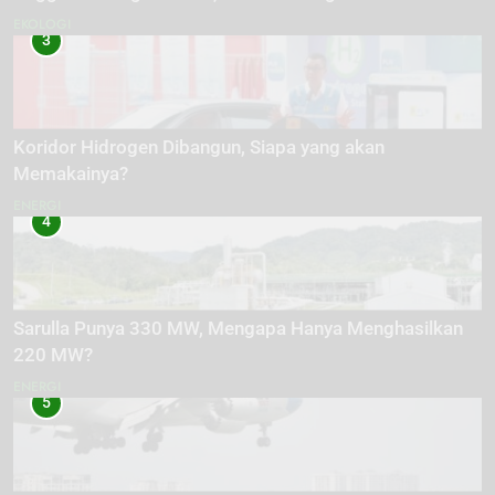
EKOLOGI
3
Koridor Hidrogen Dibangun, Siapa yang akan
Memakainya?
ENERGI
4
Sarulla Punya 330 MW, Mengapa Hanya Menghasilkan
220 MW?
ENERGI
5