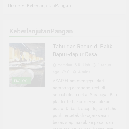
Home
KeberlanjutanPangan
KeberlanjutanPangan
Tahu dan Racun di Balik
Dapur-dapur Desa
Hamdani S Rukiah
1 tahun
ago
0
4 mins
EKOLOGI
ASAP hitam mengepul dari
cerobong-cerobong kecil di
sebuah desa dekat Surabaya. Bau
plastik terbakar menyesakkan
udara. Di balik asap itu, tahu-tahu
putih tercetak di wajan-wajan
besar, siap masuk ke pasar dan