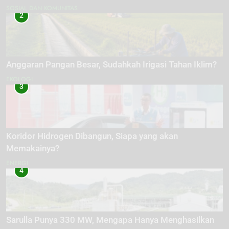
SOSIAL DAN KOMUNITAS
2
Anggaran Pangan Besar, Sudahkah Irigasi Tahan Iklim?
EKOLOGI
3
Koridor Hidrogen Dibangun, Siapa yang akan
Memakainya?
ENERGI
4
Sarulla Punya 330 MW, Mengapa Hanya Menghasilkan