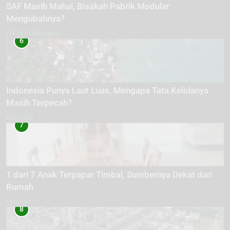
SAF Masih Mahal, Bisakah Pabrik Modular
Mengubahnya?
TEKNOLOGI HIJAU
6
Indonesia Punya Laut Luas, Mengapa Tata Kelolanya
Masih Terpecah?
EKOLOGI
7
1 dari 7 Anak Terpapar Timbal, Sumbernya Dekat dari
Rumah
EKOLOGI
8