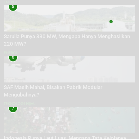
ENERGI
5
Sarulla Punya 330 MW, Mengapa Hanya Menghasilkan
220 MW?
ENERGI
6
SAF Masih Mahal, Bisakah Pabrik Modular
Mengubahnya?
TEKNOLOGI HIJAU
7
Indonesia Punya Laut Luas, Mengapa Tata Kelolanya