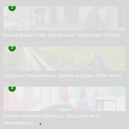
EKOLOGI
2
Rumah Belum Pulih, Semen Aceh Tembus Rp120 Ribu
SOSIAL DAN KOMUNITAS
3
Anggaran Pangan Besar, Sudahkah Irigasi Tahan Iklim?
EKOLOGI
4
Koridor Hidrogen Dibangun, Siapa yang akan
Memakainya?