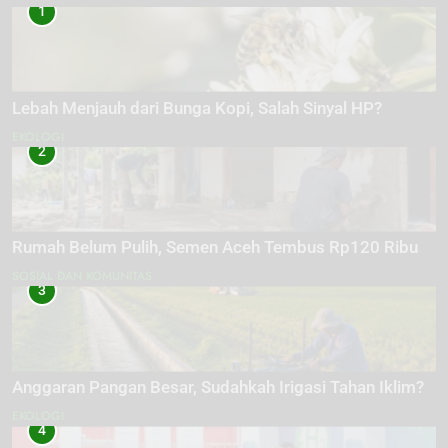
1
Lebah Menjauh dari Bunga Kopi, Salah Sinyal HP?
EKOLOGI
2
Rumah Belum Pulih, Semen Aceh Tembus Rp120 Ribu
SOSIAL DAN KOMUNITAS
3
Anggaran Pangan Besar, Sudahkah Irigasi Tahan Iklim?
EKOLOGI
4