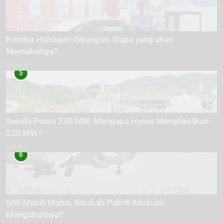
Koridor Hidrogen Dibangun, Siapa yang akan
Memakainya?
ENERGI
5
Sarulla Punya 330 MW, Mengapa Hanya Menghasilkan
220 MW?
ENERGI
6
SAF Masih Mahal, Bisakah Pabrik Modular
Mengubahnya?