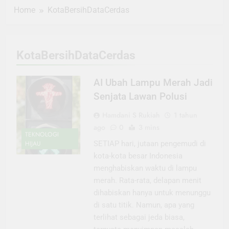
Home
KotaBersihDataCerdas
KotaBersihDataCerdas
AI Ubah Lampu Merah Jadi
Senjata Lawan Polusi
Hamdani S Rukiah
1 tahun
ago
0
3 mins
TEKNOLOGI
HIJAU
SETIAP hari, jutaan pengemudi di
kota-kota besar Indonesia
menghabiskan waktu di lampu
merah. Rata-rata, delapan menit
dihabiskan hanya untuk menunggu
di satu titik. Namun, apa yang
terlihat sebagai jeda biasa,