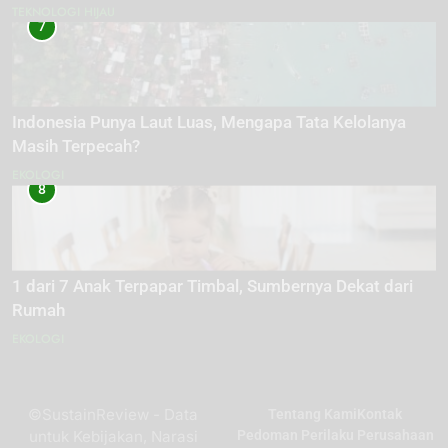
TEKNOLOGI HIJAU
7
Indonesia Punya Laut Luas, Mengapa Tata Kelolanya
Masih Terpecah?
EKOLOGI
8
1 dari 7 Anak Terpapar Timbal, Sumbernya Dekat dari
Rumah
EKOLOGI
©SustainReview - Data
Tentang Kami
Kontak
untuk Kebijakan, Narasi
Pedoman Perilaku Perusahaan