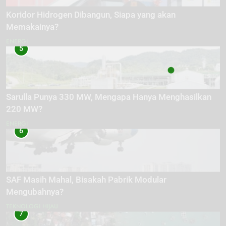
Koridor Hidrogen Dibangun, Siapa yang akan
Memakainya?
ENERGI
5
Sarulla Punya 330 MW, Mengapa Hanya Menghasilkan
220 MW?
ENERGI
6
SAF Masih Mahal, Bisakah Pabrik Modular
Mengubahnya?
TEKNOLOGI HIJAU
7