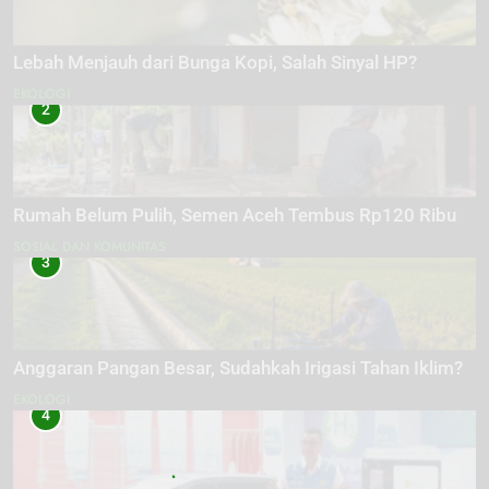
Lebah Menjauh dari Bunga Kopi, Salah Sinyal HP?
EKOLOGI
2
Rumah Belum Pulih, Semen Aceh Tembus Rp120 Ribu
SOSIAL DAN KOMUNITAS
3
Anggaran Pangan Besar, Sudahkah Irigasi Tahan Iklim?
EKOLOGI
4