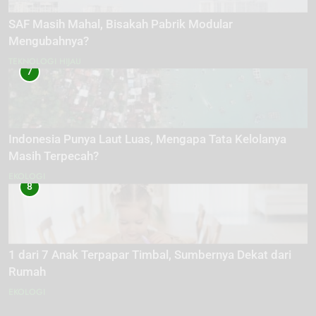
SAF Masih Mahal, Bisakah Pabrik Modular
Mengubahnya?
TEKNOLOGI HIJAU
7
Indonesia Punya Laut Luas, Mengapa Tata Kelolanya
Masih Terpecah?
EKOLOGI
8
1 dari 7 Anak Terpapar Timbal, Sumbernya Dekat dari
Rumah
EKOLOGI