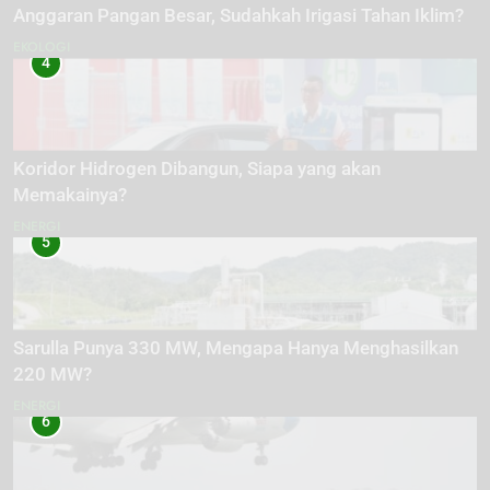
Anggaran Pangan Besar, Sudahkah Irigasi Tahan Iklim?
EKOLOGI
4
Koridor Hidrogen Dibangun, Siapa yang akan
Memakainya?
ENERGI
5
Sarulla Punya 330 MW, Mengapa Hanya Menghasilkan
220 MW?
ENERGI
6