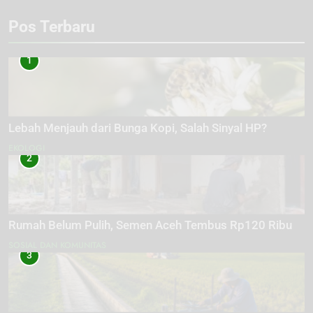
Pos Terbaru
1
Lebah Menjauh dari Bunga Kopi, Salah Sinyal HP?
EKOLOGI
2
Rumah Belum Pulih, Semen Aceh Tembus Rp120 Ribu
SOSIAL DAN KOMUNITAS
3