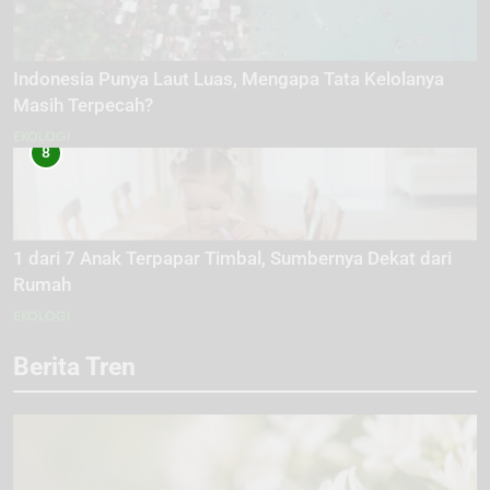
Indonesia Punya Laut Luas, Mengapa Tata Kelolanya
Masih Terpecah?
EKOLOGI
8
1 dari 7 Anak Terpapar Timbal, Sumbernya Dekat dari
Rumah
EKOLOGI
Berita Tren