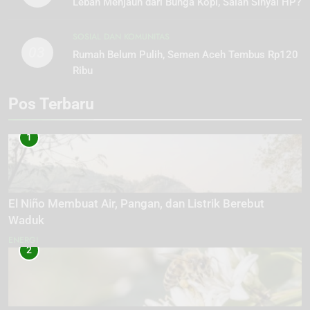
Lebah Menjauh dari Bunga Kopi, Salah Sinyal HP?
SOSIAL DAN KOMUNITAS
03
Rumah Belum Pulih, Semen Aceh Tembus Rp120
Ribu
Pos Terbaru
1
El Niño Membuat Air, Pangan, dan Listrik Berebut
Waduk
ENERGI
2