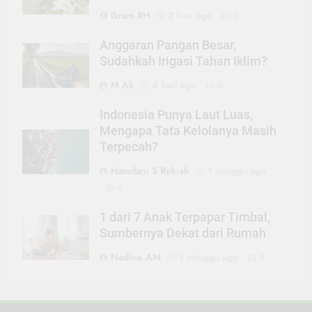
Ikram RH
2 hari ago
0
Anggaran Pangan Besar,
Sudahkah Irigasi Tahan Iklim?
M Ali
4 hari ago
0
Indonesia Punya Laut Luas,
Mengapa Tata Kelolanya Masih
Terpecah?
Hamdani S Rukiah
1 minggu ago
0
1 dari 7 Anak Terpapar Timbal,
Sumbernya Dekat dari Rumah
Nadine AM
1 minggu ago
0