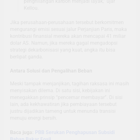
penghilangan karbon menjadi layak,” ujar
Kellou.
Jika perusahaan-perusahaan tersebut berkomitmen
mengurangi emisi sesuai jalur Perjanjian Paris, maka
kontribusi finansial mereka akan mencapai 41 miliar
dolar AS. Namun, jika mereka gagal mengadopsi
strategi dekarbonisasi yang kuat, angka itu bisa
berlipat ganda.
Antara Solusi dan Pengalihan Beban
Meski tampak menjanjikan, tagihan raksasa ini masih
menyisakan dilema. Di satu sisi, kebijakan ini
menegakkan prinsip “pencemar membayar”. Di sisi
lain, ada kekhawatiran jika pembiayaan tersebut
justru dijadikan tameng untuk menunda transisi
menuju energi bersih.
Baca juga:
PBB Serukan Penghapusan Subsidi
Bahan Bakar Fosil