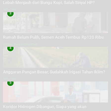
Lebah Menjauh dari Bunga Kopi, Salah Sinyal HP?
EKOLOGI
3
Rumah Belum Pulih, Semen Aceh Tembus Rp120 Ribu
SOSIAL DAN KOMUNITAS
4
Anggaran Pangan Besar, Sudahkah Irigasi Tahan Iklim?
EKOLOGI
5
Koridor Hidrogen Dibangun, Siapa yang akan