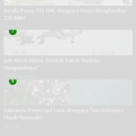
Sarulla Punya 330 MW, Mengapa Hanya Menghasilkan
220 MW?
ENERGI
7
SAF Masih Mahal, Bisakah Pabrik Modular
Mengubahnya?
TEKNOLOGI HIJAU
8
Indonesia Punya Laut Luas, Mengapa Tata Kelolanya
Masih Terpecah?
EKOLOGI