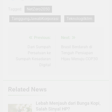
Tagged:
NetZero2050
TanggungJawabKorporasi
TeknologiIklim
Previous:
Next:
Navigasi
pos
Dari Sumpah
Brasil Berdarah di
Persatuan ke
Tengah Persiapan
Sumpah Kesadaran
Hijau Menuju COP30
Digital
Related News
Lebah Menjauh dari Bunga Kopi,
Salah Sinyal HP?