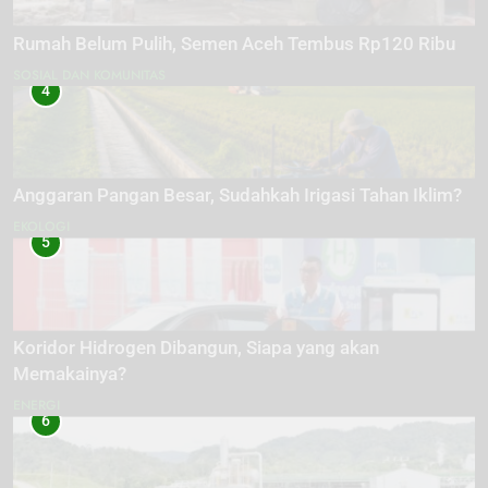
Rumah Belum Pulih, Semen Aceh Tembus Rp120 Ribu
SOSIAL DAN KOMUNITAS
4
Anggaran Pangan Besar, Sudahkah Irigasi Tahan Iklim?
EKOLOGI
5
Koridor Hidrogen Dibangun, Siapa yang akan
Memakainya?
ENERGI
6