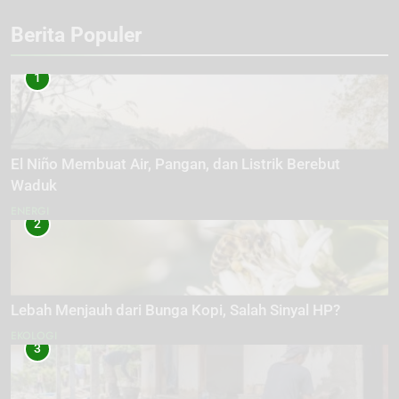
Berita Populer
1
El Niño Membuat Air, Pangan, dan Listrik Berebut
Waduk
ENERGI
2
Lebah Menjauh dari Bunga Kopi, Salah Sinyal HP?
EKOLOGI
3