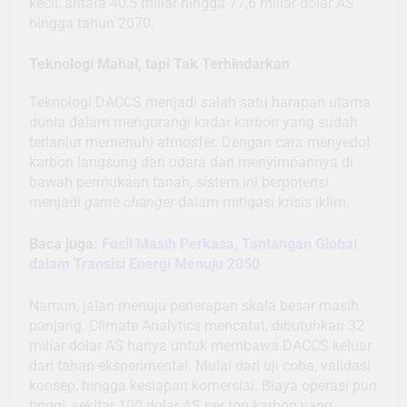
kecil, antara 40,5 miliar hingga 77,6 miliar dolar AS
hingga tahun 2070.
Teknologi Mahal, tapi Tak Terhindarkan
Teknologi DACCS menjadi salah satu harapan utama
dunia dalam mengurangi kadar karbon yang sudah
terlanjur memenuhi atmosfer. Dengan cara menyedot
karbon langsung dari udara dan menyimpannya di
bawah permukaan tanah, sistem ini berpotensi
menjadi
game changer
dalam mitigasi krisis iklim.
Baca juga:
Fosil Masih Perkasa, Tantangan Global
dalam Transisi Energi Menuju 2050
Namun, jalan menuju penerapan skala besar masih
panjang. Climate Analytics mencatat, dibutuhkan 32
miliar dolar AS hanya untuk membawa DACCS keluar
dari tahap eksperimental. Mulai dari uji coba, validasi
konsep, hingga kesiapan komersial. Biaya operasi pun
tinggi, sekitar 100 dolar AS per ton karbon yang