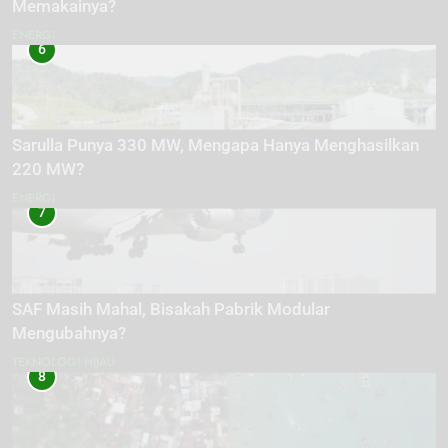
Memakainya?
ENERGI
6
Sarulla Punya 330 MW, Mengapa Hanya Menghasilkan
220 MW?
ENERGI
7
SAF Masih Mahal, Bisakah Pabrik Modular
Mengubahnya?
TEKNOLOGI HIJAU
8