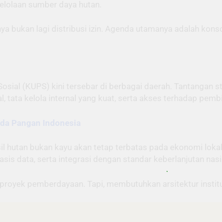
lolaan sumber daya hutan.
ya bukan lagi distribusi izin. Agenda utamanya adalah konsol
osial (KUPS) kini tersebar di berbagai daerah. Tantangan 
, tata kelola internal yang kuat, serta akses terhadap pemb
ada Pangan Indonesia
il hutan bukan kayu akan tetap terbatas pada ekonomi lok
is data, serta integrasi dengan standar keberlanjutan nasi
 proyek pemberdayaan. Tapi, membutuhkan arsitektur institus