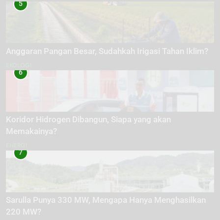
5
Anggaran Pangan Besar, Sudahkah Irigasi Tahan Iklim?
EKOLOGI
6
Koridor Hidrogen Dibangun, Siapa yang akan
Memakainya?
ENERGI
7
Sarulla Punya 330 MW, Mengapa Hanya Menghasilkan
220 MW?