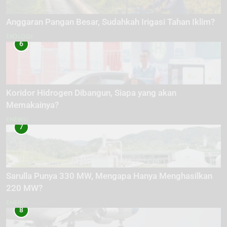
Anggaran Pangan Besar, Sudahkah Irigasi Tahan Iklim?
EKOLOGI
6
Koridor Hidrogen Dibangun, Siapa yang akan
Memakainya?
ENERGI
7
Sarulla Punya 330 MW, Mengapa Hanya Menghasilkan
220 MW?
ENERGI
8