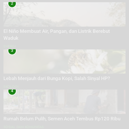
2
El Niño Membuat Air, Pangan, dan Listrik Berebut
Waduk
ENERGI
3
Lebah Menjauh dari Bunga Kopi, Salah Sinyal HP?
EKOLOGI
4
Rumah Belum Pulih, Semen Aceh Tembus Rp120 Ribu
SOSIAL DAN KOMUNITAS