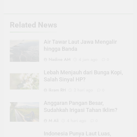
Related News
Air Tawar Laut Jawa Mengalir
hingga Banda
Nadine AM
4 jam ago
0
Lebah Menjauh dari Bunga Kopi,
Salah Sinyal HP?
Ikram RH
2 hari ago
0
Anggaran Pangan Besar,
Sudahkah Irigasi Tahan Iklim?
M Ali
4 hari ago
0
Indonesia Punya Laut Luas,