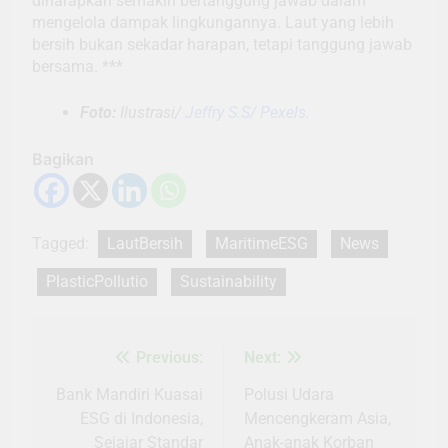
diharapkan semakin bertanggung jawab dalam
mengelola dampak lingkungannya. Laut yang lebih
bersih bukan sekadar harapan, tetapi tanggung jawab
bersama. ***
Foto:
Ilustrasi/
Jeffry S.S/ Pexels.
Bagikan
Tagged:
LautBersih
MaritimeESG
News
PlasticPollutio
Sustainability
Previous:
Next:
Navigasi
pos
Bank Mandiri Kuasai
Polusi Udara
ESG di Indonesia,
Mencengkeram Asia,
Sejajar Standar
Anak-anak Korban