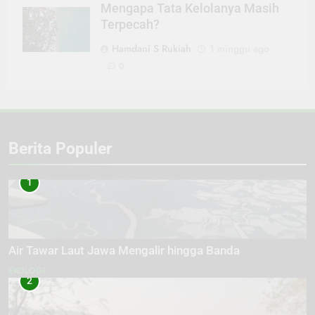
Mengapa Tata Kelolanya Masih
Terpecah?
Hamdani S Rukiah
1 minggu ago
0
Berita Populer
1
Air Tawar Laut Jawa Mengalir hingga Banda
EKOLOGI
2