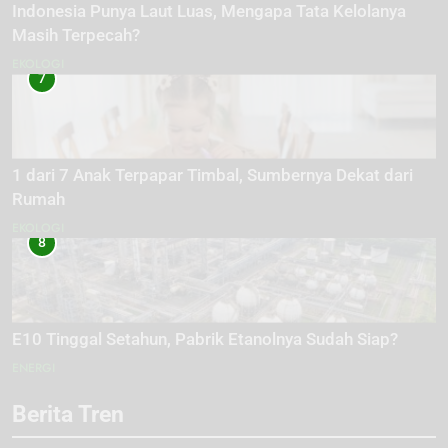
Indonesia Punya Laut Luas, Mengapa Tata Kelolanya
Masih Terpecah?
EKOLOGI
7
1 dari 7 Anak Terpapar Timbal, Sumbernya Dekat dari
Rumah
EKOLOGI
8
E10 Tinggal Setahun, Pabrik Etanolnya Sudah Siap?
ENERGI
Berita Tren