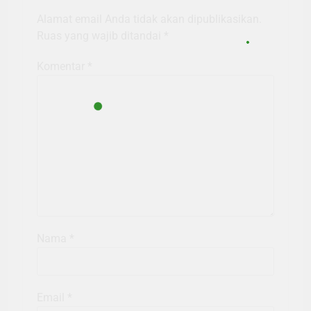
Alamat email Anda tidak akan dipublikasikan.
Ruas yang wajib ditandai
*
Komentar
*
Nama
*
Email
*