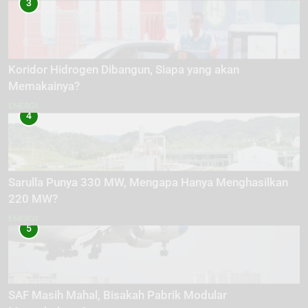
3
Koridor Hidrogen Dibangun, Siapa yang akan
Memakainya?
ENERGI
4
Sarulla Punya 330 MW, Mengapa Hanya Menghasilkan
220 MW?
ENERGI
5
SAF Masih Mahal, Bisakah Pabrik Modular