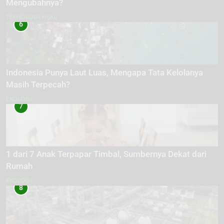
Mengubahnya?
TEKNOLOGI HIJAU
6
Indonesia Punya Laut Luas, Mengapa Tata Kelolanya
Masih Terpecah?
EKOLOGI
7
1 dari 7 Anak Terpapar Timbal, Sumbernya Dekat dari
Rumah
EKOLOGI
8