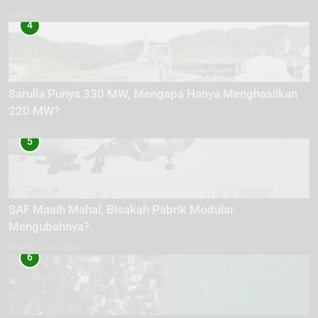
ENERGI
4
Sarulla Punya 330 MW, Mengapa Hanya Menghasilkan
220 MW?
ENERGI
5
SAF Masih Mahal, Bisakah Pabrik Modular
Mengubahnya?
TEKNOLOGI HIJAU
6