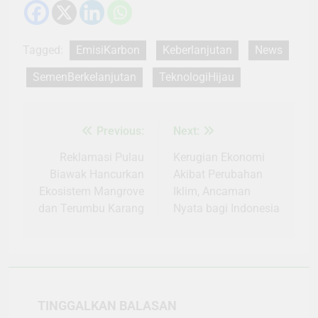
Tagged:
EmisiKarbon
Keberlanjutan
News
SemenBerkelanjutan
TeknologiHijau
Previous:
Next:
Navigasi
pos
Reklamasi Pulau
Kerugian Ekonomi
Biawak Hancurkan
Akibat Perubahan
Ekosistem Mangrove
Iklim, Ancaman
dan Terumbu Karang
Nyata bagi Indonesia
TINGGALKAN BALASAN