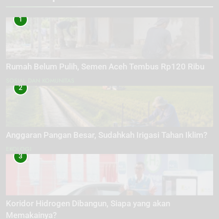
1
Rumah Belum Pulih, Semen Aceh Tembus Rp120 Ribu
SOSIAL DAN KOMUNITAS
2
Anggaran Pangan Besar, Sudahkah Irigasi Tahan Iklim?
EKOLOGI
3
Koridor Hidrogen Dibangun, Siapa yang akan
Memakainya?