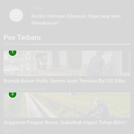
ENERGI
03
Koridor Hidrogen Dibangun, Siapa yang akan
Memakainya?
Pos Terbaru
1
Rumah Belum Pulih, Semen Aceh Tembus Rp120 Ribu
SOSIAL DAN KOMUNITAS
2
Anggaran Pangan Besar, Sudahkah Irigasi Tahan Iklim?
EKOLOGI