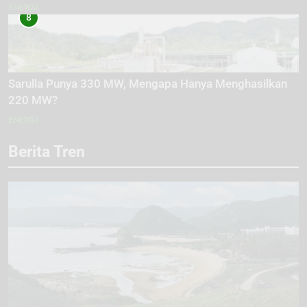
ENERGI
8
Sarulla Punya 330 MW, Mengapa Hanya Menghasilkan
220 MW?
ENERGI
Berita Tren