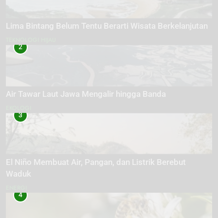
Lima Bintang Belum Tentu Berarti Wisata Berkelanjutan
TEKNOLOGI HIJAU
2
Air Tawar Laut Jawa Mengalir hingga Banda
EKOLOGI
3
El Niño Membuat Air, Pangan, dan Listrik Berebut
Waduk
ENERGI
4