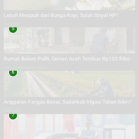
Lebah Menjauh dari Bunga Kopi, Salah Sinyal HP?
EKOLOGI
5
Rumah Belum Pulih, Semen Aceh Tembus Rp120 Ribu
SOSIAL DAN KOMUNITAS
6
Anggaran Pangan Besar, Sudahkah Irigasi Tahan Iklim?
EKOLOGI
7