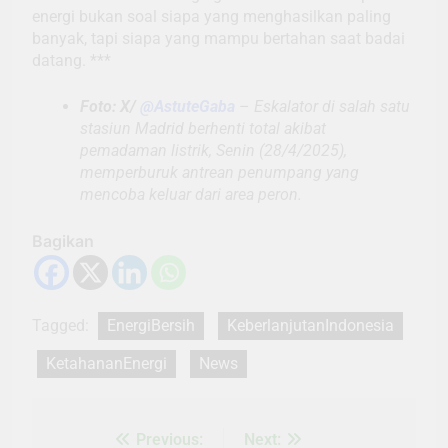
energi bukan soal siapa yang menghasilkan paling
banyak, tapi siapa yang mampu bertahan saat badai
datang. ***
Foto: X/
@AstuteGaba
–
Eskalator di salah satu
stasiun Madrid berhenti total akibat
pemadaman listrik, Senin (28/4/2025),
memperburuk antrean penumpang yang
mencoba keluar dari area peron.
Bagikan
Tagged:
EnergiBersih
KeberlanjutanIndonesia
KetahananEnergi
News
Previous:
Next:
Navigasi