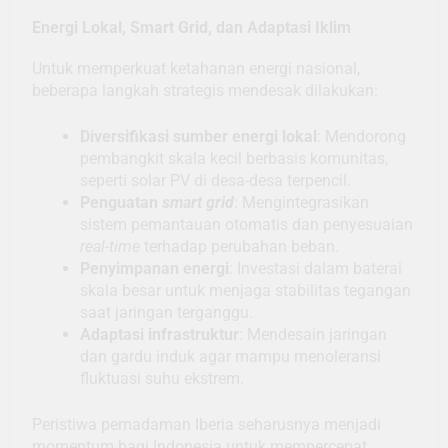
Energi Lokal, Smart Grid, dan Adaptasi Iklim
Untuk memperkuat ketahanan energi nasional,
beberapa langkah strategis mendesak dilakukan:
Diversifikasi sumber energi lokal
: Mendorong
pembangkit skala kecil berbasis komunitas,
seperti solar PV di desa-desa terpencil.
Penguatan
smart grid
: Mengintegrasikan
sistem pemantauan otomatis dan penyesuaian
real-time
terhadap perubahan beban.
Penyimpanan energi
: Investasi dalam baterai
skala besar untuk menjaga stabilitas tegangan
saat jaringan terganggu.
Adaptasi infrastruktur
: Mendesain jaringan
dan gardu induk agar mampu menoleransi
fluktuasi suhu ekstrem.
Peristiwa pemadaman Iberia seharusnya menjadi
momentum bagi Indonesia untuk mempercepat