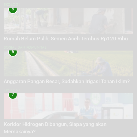
EKOLOGI
5
Rumah Belum Pulih, Semen Aceh Tembus Rp120 Ribu
SOSIAL DAN KOMUNITAS
6
Anggaran Pangan Besar, Sudahkah Irigasi Tahan Iklim?
EKOLOGI
7
Koridor Hidrogen Dibangun, Siapa yang akan
Memakainya?