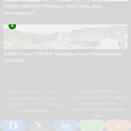
Koridor Hidrogen Dibangun, Siapa yang akan
Memakainya?
ENERGI
8
Sarulla Punya 330 MW, Mengapa Hanya Menghasilkan
220 MW?
ENERGI
©SustainReview - Data
Tentang Kami
Kontak
untuk Kebijakan, Narasi
Pedoman Perilaku Perusahaan
Disclaimer
Kode Etik
untuk Perubahan | Powered
Pedoman Pemberitaan Media
By
.
BlazeThemes
Siber
Kebijakan Privasi