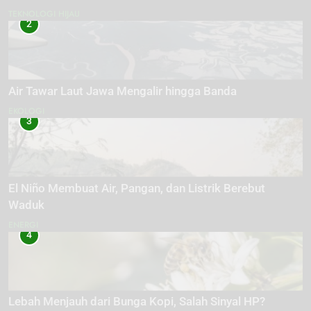
TEKNOLOGI HIJAU
2
Air Tawar Laut Jawa Mengalir hingga Banda
EKOLOGI
3
El Niño Membuat Air, Pangan, dan Listrik Berebut
Waduk
ENERGI
4
Lebah Menjauh dari Bunga Kopi, Salah Sinyal HP?