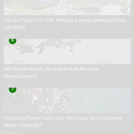
Sarulla Punya 330 MW, Mengapa Hanya Menghasilkan
220 MW?
ENERGI
6
SAF Masih Mahal, Bisakah Pabrik Modular
Mengubahnya?
TEKNOLOGI HIJAU
7
Indonesia Punya Laut Luas, Mengapa Tata Kelolanya
Masih Terpecah?
EKOLOGI