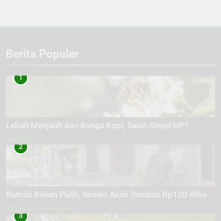
Berita Populer
1
Lebah Menjauh dari Bunga Kopi, Salah Sinyal HP?
EKOLOGI
2
Rumah Belum Pulih, Semen Aceh Tembus Rp120 Ribu
SOSIAL DAN KOMUNITAS
3