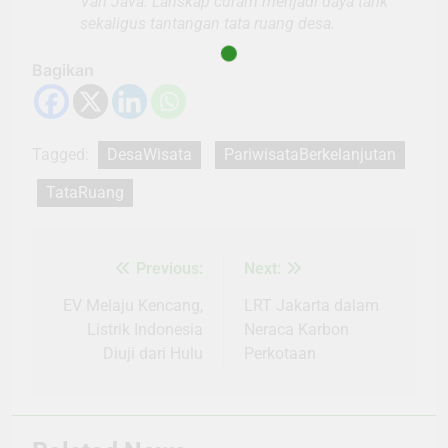
Van Java. Lanskap curam menjadi daya tarik
sekaligus tantangan tata ruang desa.
Bagikan
Tagged:
DesaWisata
PariwisataBerkelanjutan
TataRuang
Previous:
Next:
Navigasi
pos
EV Melaju Kencang,
LRT Jakarta dalam
Listrik Indonesia
Neraca Karbon
Diuji dari Hulu
Perkotaan