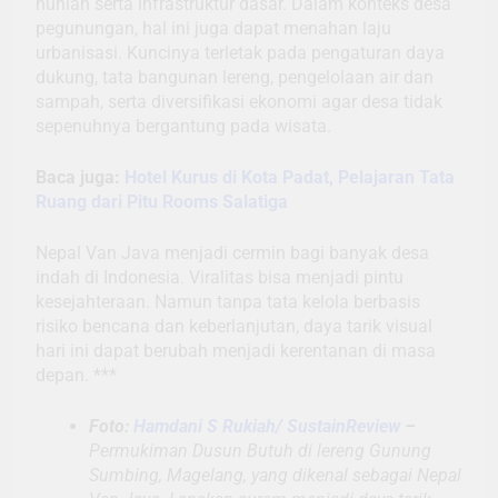
hunian serta infrastruktur dasar. Dalam konteks desa
pegunungan, hal ini juga dapat menahan laju
urbanisasi. Kuncinya terletak pada pengaturan daya
dukung, tata bangunan lereng, pengelolaan air dan
sampah, serta diversifikasi ekonomi agar desa tidak
sepenuhnya bergantung pada wisata.
Baca juga:
Hotel Kurus di Kota Padat, Pelajaran Tata
Ruang dari Pitu Rooms Salatiga
Nepal Van Java menjadi cermin bagi banyak desa
indah di Indonesia. Viralitas bisa menjadi pintu
kesejahteraan. Namun tanpa tata kelola berbasis
risiko bencana dan keberlanjutan, daya tarik visual
hari ini dapat berubah menjadi kerentanan di masa
depan. ***
Foto:
Hamdani S Rukiah/ SustainReview
–
Permukiman Dusun Butuh di lereng Gunung
Sumbing, Magelang, yang dikenal sebagai Nepal