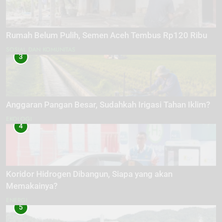
Rumah Belum Pulih, Semen Aceh Tembus Rp120 Ribu
SOSIAL DAN KOMUNITAS
3
Anggaran Pangan Besar, Sudahkah Irigasi Tahan Iklim?
EKOLOGI
4
Koridor Hidrogen Dibangun, Siapa yang akan
Memakainya?
ENERGI
5