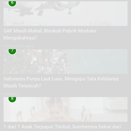
6
SAF Masih Mahal, Bisakah Pabrik Modular
Mengubahnya?
TEKNOLOGI HIJAU
7
Indonesia Punya Laut Luas, Mengapa Tata Kelolanya
Masih Terpecah?
EKOLOGI
8
1 dari 7 Anak Terpapar Timbal, Sumbernya Dekat dari