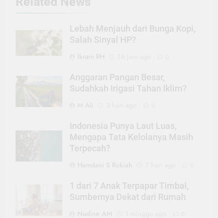
Related News
Lebah Menjauh dari Bunga Kopi,
Salah Sinyal HP?
Ikram RH
16 jam ago
0
Anggaran Pangan Besar,
Sudahkah Irigasi Tahan Iklim?
M Ali
3 hari ago
0
Indonesia Punya Laut Luas,
Mengapa Tata Kelolanya Masih
Terpecah?
Hamdani S Rukiah
7 hari ago
0
1 dari 7 Anak Terpapar Timbal,
Sumbernya Dekat dari Rumah
Nadine AM
1 minggu ago
0