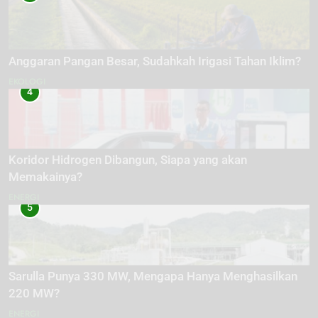
Anggaran Pangan Besar, Sudahkah Irigasi Tahan Iklim?
EKOLOGI
4
Koridor Hidrogen Dibangun, Siapa yang akan
Memakainya?
ENERGI
5
Sarulla Punya 330 MW, Mengapa Hanya Menghasilkan
220 MW?
ENERGI